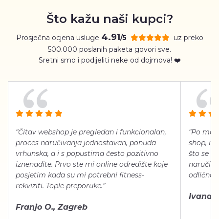
Što kažu naši kupci?
4.91
Prosječna ocjena usluge
uz preko
/5
500.000 poslanih paketa govori sve.
Sretni smo i podijeliti neke od dojmova! ❤️
“Čitav webshop je pregledan i funkcionalan,
“Po meni
proces naručivanja jednostavan, ponuda
shop, neg
vrhunska, a i s popustima često pozitivno
što se ti
iznenadite. Prvo ste mi online odredište koje
naručiti
posjetim kada su mi potrebni fitness-
odlično 
rekviziti. Tople preporuke.”
Ivana Š.
Franjo O., Zagreb