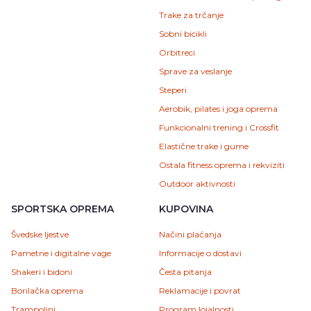
Trake za trčanje
Sobni bicikli
Orbitreci
Sprave za veslanje
Steperi
Aerobik, pilates i joga oprema
Funkcionalni trening i Crossfit
Elastične trake i gume
Ostala fitness oprema i rekviziti
Outdoor aktivnosti
SPORTSKA OPREMA
KUPOVINA
Švedske ljestve
Načini plaćanja
Pametne i digitalne vage
Informacije o dostavi
Shakeri i bidoni
Česta pitanja
Borilačka oprema
Reklamacije i povrat
Trampolini
Program lojalnosti