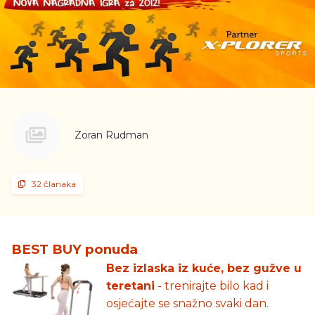
Zoran Rudman
32 članaka
BEST BUY ponuda
Bez izlaska iz kuće, bez gužve u
teretani
- trenirajte bilo kad i
osjećajte se snažno svaki dan.