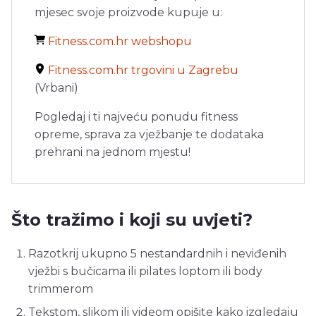
mjesec svoje proizvode kupuje u:
Fitness.com.hr webshopu
Fitness.com.hr trgovini u Zagrebu
(Vrbani)
Pogledaj i ti najveću ponudu fitness
opreme, sprava za vježbanje te dodataka
prehrani na jednom mjestu!
Što tražimo i koji su uvjeti?
Razotkrij ukupno 5 nestandardnih i neviđenih
vježbi s bučicama ili pilates loptom ili body
trimmerom
Tekstom, slikom ili videom opišite kako izgledaju