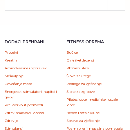
DODACI PREHRANI
FITNESS OPREMA
Proteini
Bučice
Kreatin
Girje (kettlebells)
Aminokiseline i oporavak
Pločasti utezi
Mršavljenje
Šipke za utege
Povećanje mase
Podloge za vježbanje
Energetski stimulatori, napitci i
Šipke za zgibove
gelovi
Pilates lopte, medicinke i ostale
Pre-workout proizvodi
lopte
Zdravi snackovi i obroci
Bench i ostale klupe
Zdravlje
Sprave za vježbanje
Stimulansi
Foam rolleri i masažna pomagala