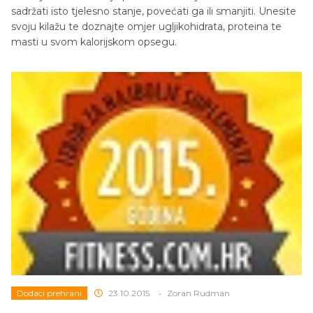
sadržati isto tjelesno stanje, povećati ga ili smanjiti. Unesite
svoju kilažu te doznajte omjer ugljikohidrata, proteina te
masti u svom kalorijskom opsegu.
Dodaci prehrani
23.10.2015.
•
Zoran Rudman