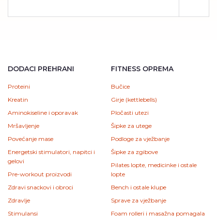
DODACI PREHRANI
FITNESS OPREMA
Proteini
Bučice
Kreatin
Girje (kettlebells)
Aminokiseline i oporavak
Pločasti utezi
Mršavljenje
Šipke za utege
Povećanje mase
Podloge za vježbanje
Energetski stimulatori, napitci i
Šipke za zgibove
gelovi
Pilates lopte, medicinke i ostale
Pre-workout proizvodi
lopte
Zdravi snackovi i obroci
Bench i ostale klupe
Zdravlje
Sprave za vježbanje
Stimulansi
Foam rolleri i masažna pomagala