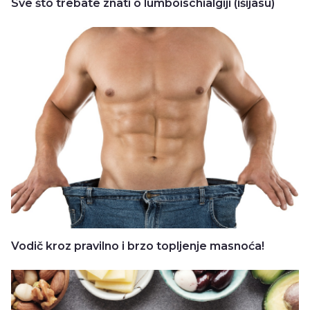
Sve što trebate znati o lumboischialgiji (išijasu)
Vodič kroz pravilno i brzo topljenje masnoća!