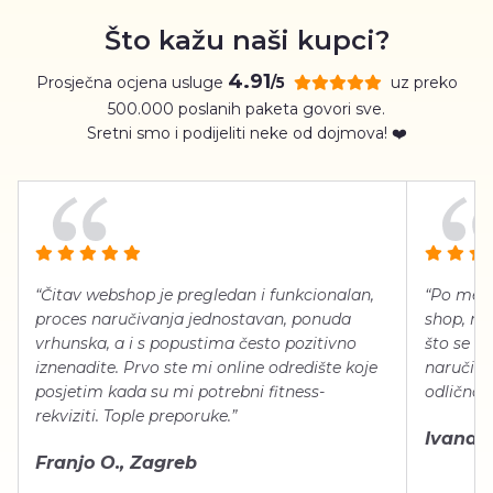
Što kažu naši kupci?
4.91
Prosječna ocjena usluge
uz preko
/5
500.000 poslanih paketa govori sve.
Sretni smo i podijeliti neke od dojmova! ❤️
“Čitav webshop je pregledan i funkcionalan,
“Po meni
proces naručivanja jednostavan, ponuda
shop, neg
vrhunska, a i s popustima često pozitivno
što se ti
iznenadite. Prvo ste mi online odredište koje
naručiti
posjetim kada su mi potrebni fitness-
odlično 
rekviziti. Tople preporuke.”
Ivana Š.
Franjo O., Zagreb