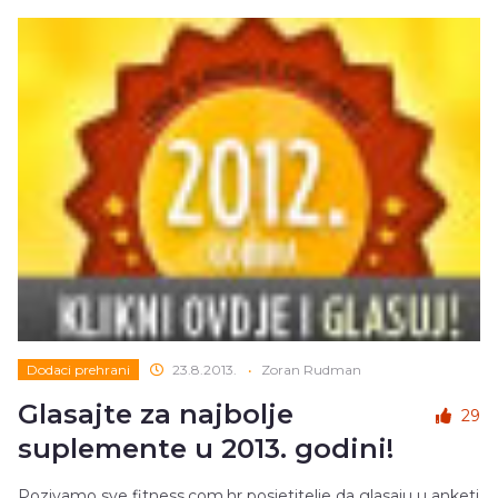
Dodaci prehrani
23.8.2013.
•
Zoran Rudman
Glasajte za najbolje
29
suplemente u 2013. godini!
Pozivamo sve fitness.com.hr posjetitelje da glasaju u anketi