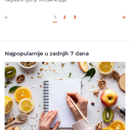
1
2
3
Najpopularnije u zadnjih 7 dana