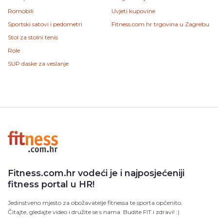
Romobili
Uvjeti kupovine
Sportski satovi i pedometri
Fitness.com.hr trgovina u Zagrebu
Stol za stolni tenis
Role
SUP daske za veslanje
Fitness.com.hr vodeći je i najposjećeniji
fitness portal u HR!
Jedinstveno mjesto za obožavatelje fitnessa te sporta općenito.
Čitajte, gledajte video i družite se s nama. Budite FIT i zdravi! :)