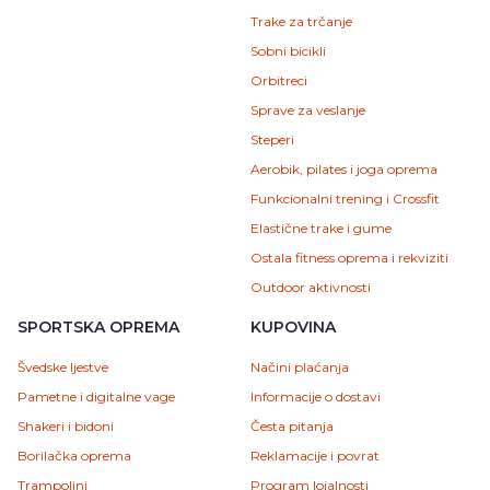
Trake za trčanje
Sobni bicikli
Orbitreci
Sprave za veslanje
Steperi
Aerobik, pilates i joga oprema
Funkcionalni trening i Crossfit
Elastične trake i gume
Ostala fitness oprema i rekviziti
Outdoor aktivnosti
SPORTSKA OPREMA
KUPOVINA
Švedske ljestve
Načini plaćanja
Pametne i digitalne vage
Informacije o dostavi
Shakeri i bidoni
Česta pitanja
Borilačka oprema
Reklamacije i povrat
Trampolini
Program lojalnosti