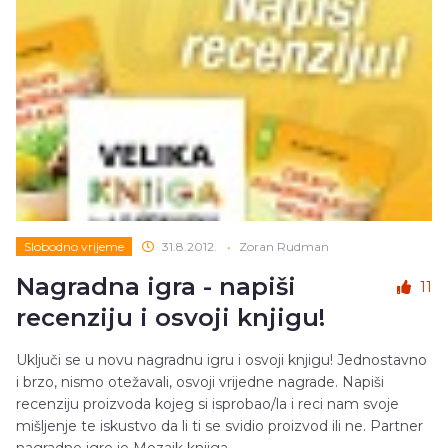
Slobodno vrijeme
31.8.2012.
•
Zoran Rudman
Nagradna igra - napiši
11
recenziju i osvoji knjigu!
Uključi se u novu nagradnu igru i osvoji knjigu! Jednostavno
i brzo, nismo otežavali, osvoji vrijedne nagrade. Napiši
recenziju proizvoda kojeg si isprobao/la i reci nam svoje
mišljenje te iskustvo da li ti se svidio proizvod ili ne. Partner
nagradne igre je Mozaik knjiga.