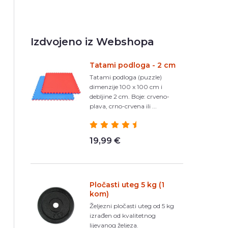
Izdvojeno iz Webshopa
Tatami podloga - 2 cm
Tatami podloga (puzzle)
dimenzije 100 x 100 cm i
debljine 2 cm. Boje: crveno-
plava, crno-crvena ili ...
19,99 €
Pločasti uteg 5 kg (1
kom)
Željezni pločasti uteg od 5 kg
izrađen od kvalitetnog
lijevanog željeza.