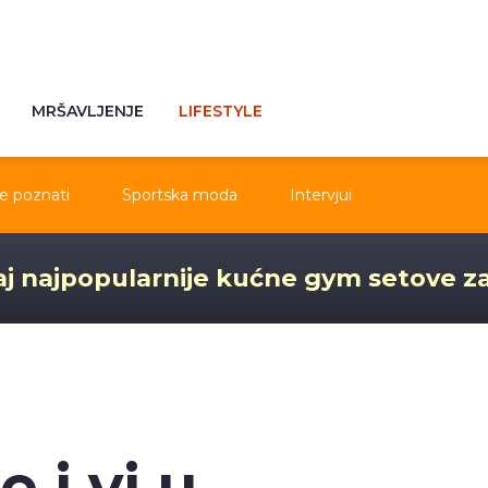
MRŠAVLJENJE
LIFESTYLE
e poznati
Sportska moda
Intervjui
j najpopularnije kućne gym setove z
e i vi u