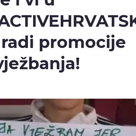
ACTIVEHRVATS
radi promocije
vježbanja!