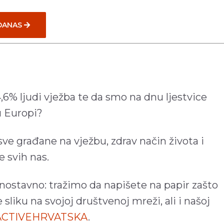
 DANAS
,6% ljudi vježba te da smo na dnu ljestvice
u Europi?
sve građane na vježbu, zdrav način života i
e svih nas.
dnostavno: tražimo da napišete na papir zašto
e sliku na svojoj društvenoj mreži, ali i našoj
TACTIVEHRVATSKA
.