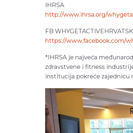
IHRSA
http://www.ihrsa.org/whygeta
FB WHYGETACTIVEHRVATS
https://www.facebook.com/wh
*IHRSA je najveća međunarodna
zdravstvene i fitness industri
institucija pokreće zajednicu na