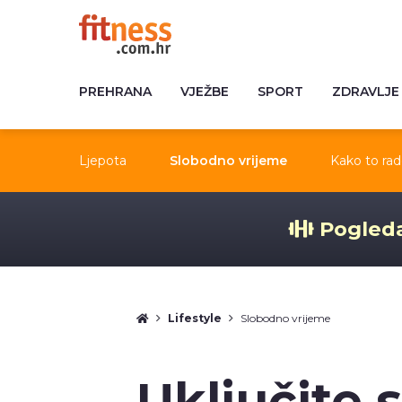
PREHRANA
VJEŽBE
SPORT
ZDRAVLJE
Ljepota
Slobodno vrijeme
Kako to rad
Pogleda
Lifestyle
Slobodno vrijeme
Uključite s