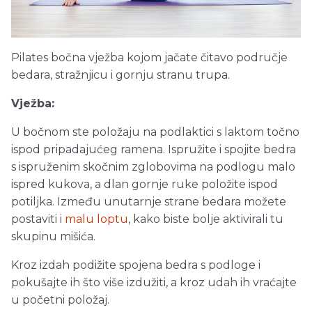
Pilates bočna vježba kojom jačate čitavo područje
bedara, stražnjicu i gornju stranu trupa.
Vježba:
U bočnom ste položaju na podlaktici s laktom točno
ispod pripadajućeg ramena. Ispružite i spojite bedra
s ispruženim skočnim zglobovima na podlogu malo
ispred kukova, a dlan gornje ruke položite ispod
potiljka. Između unutarnje strane bedara možete
postaviti i
malu loptu
, kako biste bolje aktivirali tu
skupinu mišića.
Kroz izdah podižite spojena bedra s podloge i
pokušajte ih što više izdužiti, a kroz udah ih vraćajte
u početni položaj.