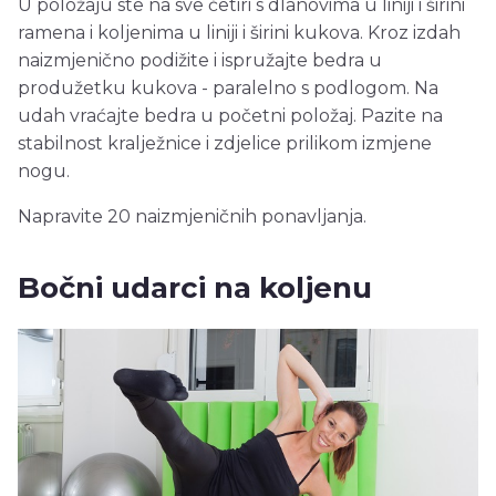
U položaju ste na sve četiri s dlanovima u liniji i širini
ramena i koljenima u liniji i širini kukova. Kroz izdah
naizmjenično podižite i ispružajte bedra u
produžetku kukova - paralelno s podlogom. Na
udah vraćajte bedra u početni položaj. Pazite na
stabilnost kralježnice i zdjelice prilikom izmjene
nogu.
Napravite 20 naizmjeničnih ponavljanja.
Bočni udarci na koljenu