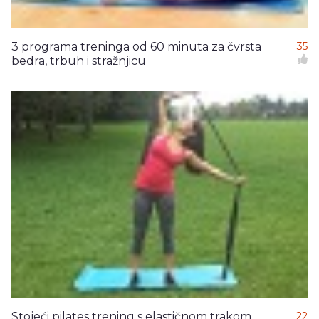
3 programa treninga od 60 minuta za čvrsta
35
bedra, trbuh i stražnjicu
Stojeći pilates trening s elastičnom trakom
22