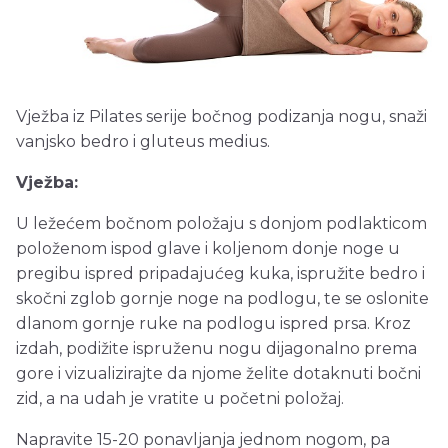
Vježba iz Pilates serije bočnog podizanja nogu, snaži
vanjsko bedro i gluteus medius.
Vježba:
U ležećem bočnom položaju s donjom podlakticom
položenom ispod glave i koljenom donje noge u
pregibu ispred pripadajućeg kuka, ispružite bedro i
skočni zglob gornje noge na podlogu, te se oslonite
dlanom gornje ruke na podlogu ispred prsa. Kroz
izdah, podižite ispruženu nogu dijagonalno prema
gore i vizualizirajte da njome želite dotaknuti bočni
zid, a na udah je vratite u početni položaj.
Napravite 15-20 ponavljanja jednom nogom, pa