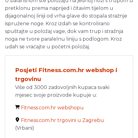
U balansnom ste položaju na jednoj nozi s trupom u
pretklonu prema naprijed i čitavim tijelom u
dijagonalnoj liniji od vrha glave do stopala stražnje
ispružene noge. Kroz izdah se kontrolirano
spuštajte u položaj vage, dok vam trup i stražnja
noga ne tvore paralelnu liniju s podlogom. Kroz
udah se vraćajte u početni položaj.
Posjeti Fitness.com.hr webshop i
trgovinu
Više od 3000 zadovoljnih kupaca svaki
mjesec svoje proizvode kupuje u:
Fitness.com.hr webshopu
Fitness.com.hr trgovini u Zagrebu
(Vrbani)