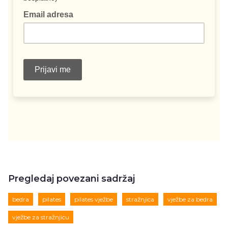
Pregledaj povezani sadržaj
bedra
pilates
pilates vježbe
stražnjica
vježbe za bedra
vježbe za stražnjicu