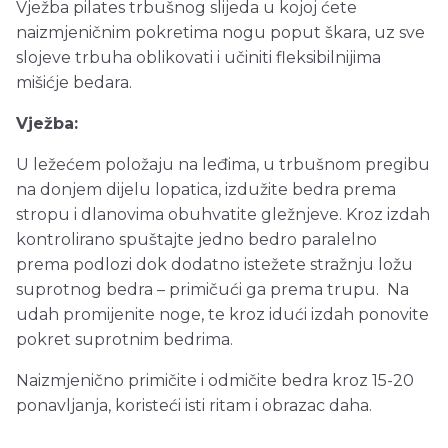
Vježba pilates trbušnog slijeda u kojoj ćete
naizmjeničnim pokretima nogu poput škara, uz sve
slojeve trbuha oblikovati i učiniti fleksibilnijima
mišićje bedara.
Vježba:
U ležećem položaju na leđima, u trbušnom pregibu
na donjem dijelu lopatica, izdužite bedra prema
stropu i dlanovima obuhvatite gležnjeve. Kroz izdah
kontrolirano spuštajte jedno bedro paralelno
prema podlozi dok dodatno istežete stražnju ložu
suprotnog bedra – primičući ga prema trupu. Na
udah promijenite noge, te kroz idući izdah ponovite
pokret suprotnim bedrima.
Naizmjenično primičite i odmičite bedra kroz 15-20
ponavljanja, koristeći isti ritam i obrazac daha.