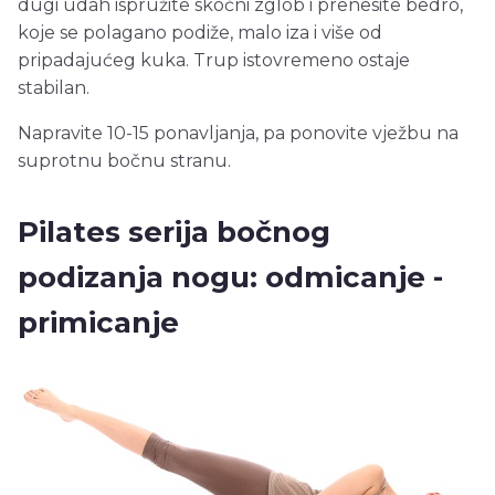
dugi udah ispružite skočni zglob i prenesite bedro,
koje se polagano podiže, malo iza i više od
pripadajućeg kuka. Trup istovremeno ostaje
stabilan.
Napravite 10-15 ponavljanja, pa ponovite vježbu na
suprotnu bočnu stranu.
Pilates serija bočnog
podizanja nogu: odmicanje -
primicanje