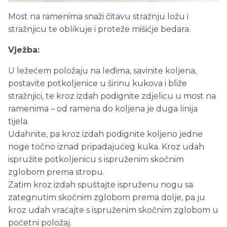
Most na ramenima snaži čitavu stražnju ložu i
stražnjicu te oblikuje i proteže mišićje bedara.
Vježba:
U ležećem položaju na leđima, savinite koljena,
postavite potkoljenice u širinu kukova i bliže
stražnjici, te kroz izdah podignite zdjelicu u most na
ramenima – od ramena do koljena je duga linija
tijela.
Udahnite, pa kroz izdah podignite koljeno jedne
noge točno iznad pripadajućeg kuka. Kroz udah
ispružite potkoljenicu s ispruženim skočnim
zglobom prema stropu.
Zatim kroz izdah spuštajte ispruženu nogu sa
zategnutim skočnim zglobom prema dolje, pa ju
kroz udah vraćajte s ispruženim skočnim zglobom u
početni položaj.