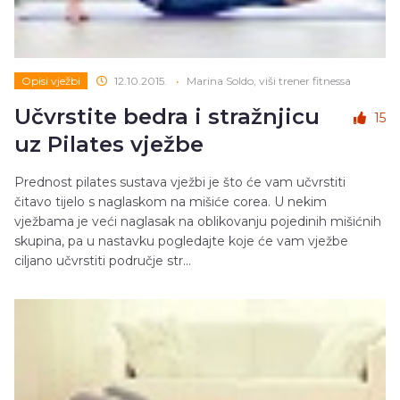
Opisi vježbi
12.10.2015.
•
Marina Soldo, viši trener fitnessa
Učvrstite bedra i stražnjicu
15
uz Pilates vježbe
Prednost pilates sustava vježbi je što će vam učvrstiti
čitavo tijelo s naglaskom na mišiće corea. U nekim
vježbama je veći naglasak na oblikovanju pojedinih mišićnih
skupina, pa u nastavku pogledajte koje će vam vježbe
ciljano učvrstiti područje str...