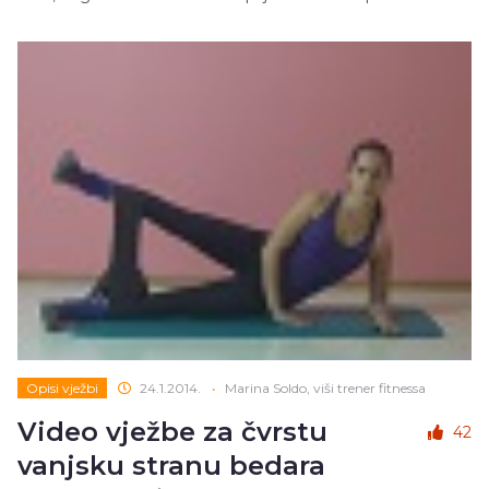
Opisi vježbi
24.1.2014.
•
Marina Soldo, viši trener fitnessa
Video vježbe za čvrstu
42
vanjsku stranu bedara