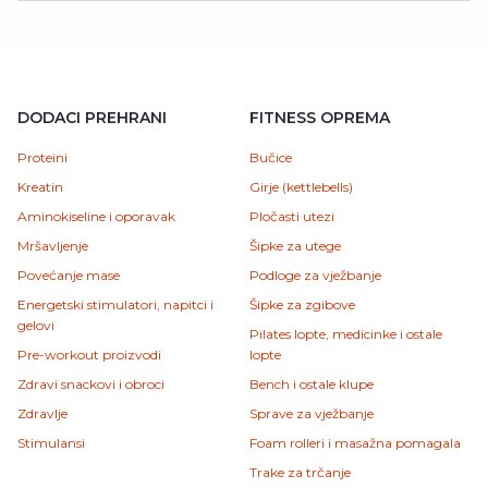
DODACI PREHRANI
FITNESS OPREMA
Proteini
Bučice
Kreatin
Girje (kettlebells)
Aminokiseline i oporavak
Pločasti utezi
Mršavljenje
Šipke za utege
Povećanje mase
Podloge za vježbanje
Energetski stimulatori, napitci i
Šipke za zgibove
gelovi
Pilates lopte, medicinke i ostale
Pre-workout proizvodi
lopte
Zdravi snackovi i obroci
Bench i ostale klupe
Zdravlje
Sprave za vježbanje
Stimulansi
Foam rolleri i masažna pomagala
Trake za trčanje