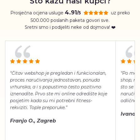
Što kažu naši kupci?
4.91
Prosječna ocjena usluge
uz preko
/5
500.000 poslanih paketa govori sve.
Sretni smo i podijeliti neke od dojmova! ❤️
“Čitav webshop je pregledan i funkcionalan,
“Po meni
proces naručivanja jednostavan, ponuda
shop, neg
vrhunska, a i s popustima često pozitivno
što se ti
iznenadite. Prvo ste mi online odredište koje
naručiti
posjetim kada su mi potrebni fitness-
odlično 
rekviziti. Tople preporuke.”
Ivana Š.
Franjo O., Zagreb