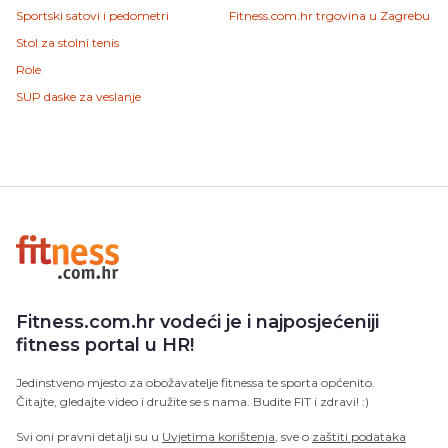
Sportski satovi i pedometri
Fitness.com.hr trgovina u Zagrebu
Stol za stolni tenis
Role
SUP daske za veslanje
Fitness.com.hr vodeći je i najposjećeniji
fitness portal u HR!
Jedinstveno mjesto za obožavatelje fitnessa te sporta općenito.
Čitajte, gledajte video i družite se s nama. Budite FIT i zdravi! :)
Svi oni pravni detalji su u
Uvjetima korištenja
, sve o
zaštiti podataka