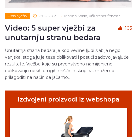
Opisi vježbi
27.12.2013.
•
Marina Soldo, viši trener fitnessa
Video: 5 super vježbi za
103
unutarnju stranu bedara
Unutarnja strana bedara je kod većine ljudi slabija nego
vanjska, stoga ju je teže oblikovati i postići zadovoljavajuće
rezultate. Vježbe koje su prvenstveno namijenjene
oblikovanju nekih drugih mišićnih skupina, možemo
prilagoditi na način da jačamo...
Izdvojeni proizvodi iz webshopa