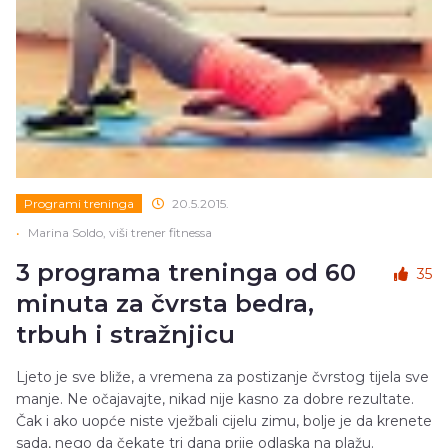
Programi treninga
20.5.2015.
•
Marina Soldo, viši trener fitnessa
3 programa treninga od 60
35
minuta za čvrsta bedra,
trbuh i stražnjicu
Ljeto je sve bliže, a vremena za postizanje čvrstog tijela sve
manje. Ne očajavajte, nikad nije kasno za dobre rezultate.
Čak i ako uopće niste vježbali cijelu zimu, bolje je da krenete
sada, nego da čekate tri dana prije odlaska na plažu.