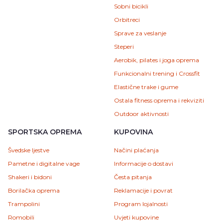
Sobni bicikli
Orbitreci
Sprave za veslanje
Steperi
Aerobik, pilates i joga oprema
Funkcionalni trening i Crossfit
Elastične trake i gume
Ostala fitness oprema i rekviziti
Outdoor aktivnosti
SPORTSKA OPREMA
KUPOVINA
Švedske ljestve
Načini plaćanja
Pametne i digitalne vage
Informacije o dostavi
Shakeri i bidoni
Česta pitanja
Borilačka oprema
Reklamacije i povrat
Trampolini
Program lojalnosti
Romobili
Uvjeti kupovine