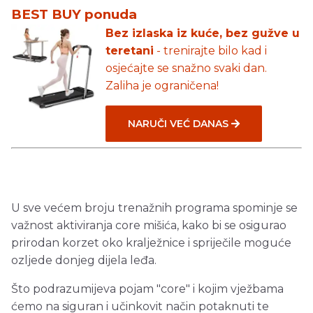
BEST BUY ponuda
Bez izlaska iz kuće, bez gužve u
teretani
- trenirajte bilo kad i
osjećajte se snažno svaki dan.
Zaliha je ograničena!
NARUČI VEĆ DANAS
U sve većem broju trenažnih programa spominje se
važnost aktiviranja core mišića, kako bi se osigurao
prirodan korzet oko kralježnice i spriječile moguće
ozljede donjeg dijela leđa.
Što podrazumijeva pojam "core" i kojim vježbama
ćemo na siguran i učinkovit način potaknuti te