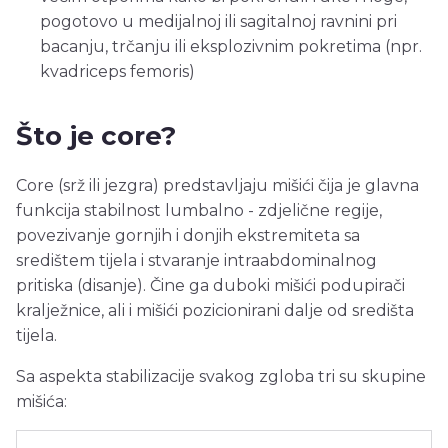
pogotovo u medijalnoj ili sagitalnoj ravnini pri
bacanju, trčanju ili eksplozivnim pokretima (npr.
kvadriceps femoris)
Što je core?
Core (srž ili jezgra) predstavljaju mišići čija je glavna
funkcija stabilnost lumbalno - zdjelične regije,
povezivanje gornjih i donjih ekstremiteta sa
središtem tijela i stvaranje intraabdominalnog
pritiska (disanje). Čine ga duboki mišići podupirači
kralježnice, ali i mišići pozicionirani dalje od središta
tijela.
Sa aspekta stabilizacije svakog zgloba tri su skupine
mišića: