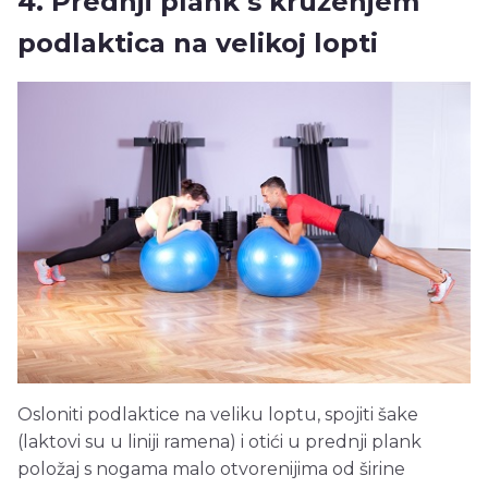
4. Prednji plank s kruženjem
podlaktica na velikoj lopti
Osloniti podlaktice na veliku loptu, spojiti šake
(laktovi su u liniji ramena) i otići u prednji plank
položaj s nogama malo otvorenijima od širine