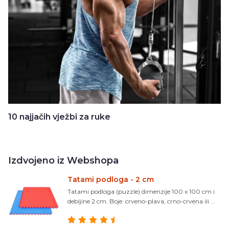
10 najjačih vježbi za ruke
Izdvojeno iz Webshopa
Tatami podloga - 2 cm
Tatami podloga (puzzle) dimenzije 100 x 100 cm i
debljine 2 cm. Boje: crveno-plava, crno-crvena ili ...