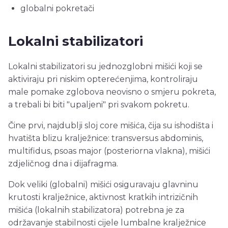
globalni pokretači
Lokalni stabilizatori
Lokalni stabilizatori su jednozglobni mišići koji se
aktiviraju pri niskim opterećenjima, kontroliraju
male pomake zglobova neovisno o smjeru pokreta,
a trebali bi biti "upaljeni" pri svakom pokretu.
Čine prvi, najdublji sloj core mišića, čija su ishodišta i
hvatišta blizu kralježnice: transversus abdominis,
multifidus, psoas major (posteriorna vlakna), mišići
zdjeličnog dna i dijafragma.
Dok veliki (globalni) mišići osiguravaju glavninu
krutosti kralježnice, aktivnost kratkih intrizičnih
mišića (lokalnih stabilizatora) potrebna je za
održavanje stabilnosti cijele lumbalne kralježnice