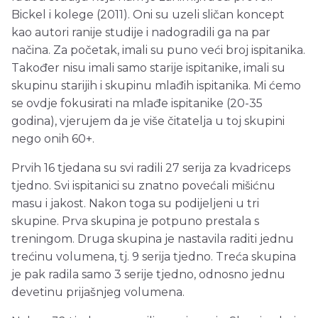
Bickel i kolege (2011). Oni su uzeli sličan koncept
kao autori ranije studije i nadogradili ga na par
načina. Za početak, imali su puno veći broj ispitanika.
Također nisu imali samo starije ispitanike, imali su
skupinu starijih i skupinu mlađih ispitanika. Mi ćemo
se ovdje fokusirati na mlađe ispitanike (20-35
godina), vjerujem da je više čitatelja u toj skupini
nego onih 60+.
Prvih 16 tjedana su svi radili 27 serija za kvadriceps
tjedno. Svi ispitanici su znatno povećali mišićnu
masu i jakost. Nakon toga su podijeljeni u tri
skupine. Prva skupina je potpuno prestala s
treningom. Druga skupina je nastavila raditi jednu
trećinu volumena, tj. 9 serija tjedno. Treća skupina
je pak radila samo 3 serije tjedno, odnosno jednu
devetinu prijašnjeg volumena.