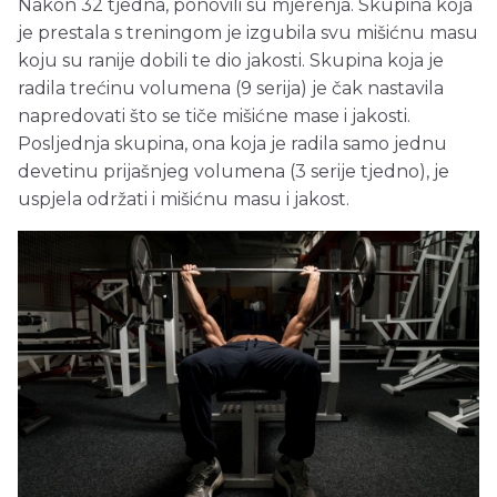
Nakon 32 tjedna, ponovili su mjerenja. Skupina koja
je prestala s treningom je izgubila svu mišićnu masu
koju su ranije dobili te dio jakosti. Skupina koja je
radila trećinu volumena (9 serija) je čak nastavila
napredovati što se tiče mišićne mase i jakosti.
Posljednja skupina, ona koja je radila samo jednu
devetinu prijašnjeg volumena (3 serije tjedno), je
uspjela održati i mišićnu masu i jakost.