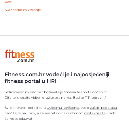
Role
SUP daske za veslanje
Fitness.com.hr vodeći je i najposjećeniji
fitness portal u HR!
Jedinstveno mjesto za obožavatelje fitnessa te sporta općenito.
Čitajte, gledajte video i družite se s nama. Budite FIT i zdravi! :)
Svi oni pravni detalji su u
Uvjetima korištenja
, sve o
zaštiti podataka
pročitajte na linku, a za sve ostalo nas slobodno
kontaktirajte
- rado
ćemo se odazvati!