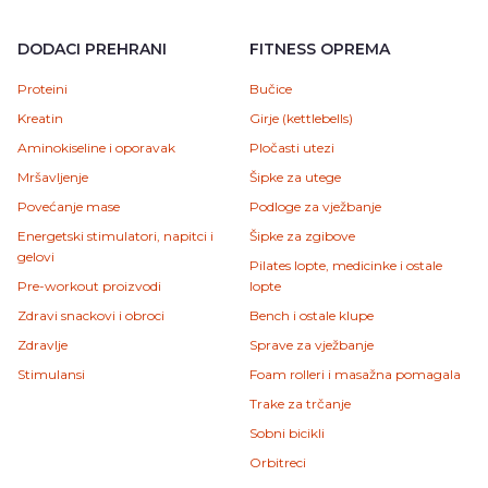
DODACI PREHRANI
FITNESS OPREMA
Proteini
Bučice
Kreatin
Girje (kettlebells)
Aminokiseline i oporavak
Pločasti utezi
Mršavljenje
Šipke za utege
Povećanje mase
Podloge za vježbanje
Energetski stimulatori, napitci i
Šipke za zgibove
gelovi
Pilates lopte, medicinke i ostale
Pre-workout proizvodi
lopte
Zdravi snackovi i obroci
Bench i ostale klupe
Zdravlje
Sprave za vježbanje
Stimulansi
Foam rolleri i masažna pomagala
Trake za trčanje
Sobni bicikli
Orbitreci