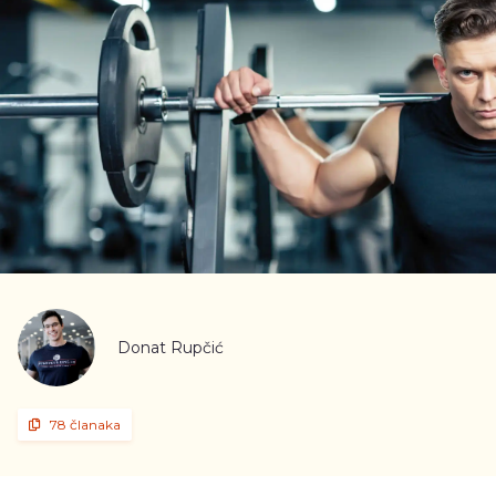
Donat Rupčić
78 članaka