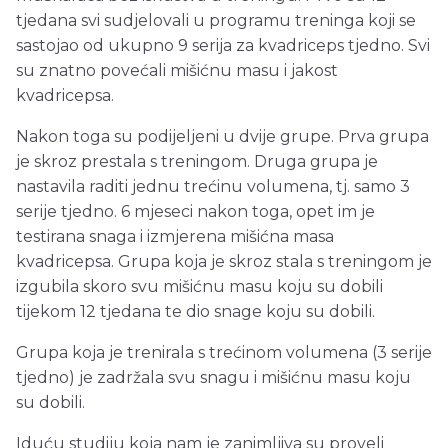
tjedana svi sudjelovali u programu treninga koji se
sastojao od ukupno 9 serija za kvadriceps tjedno. Svi
su znatno povećali mišićnu masu i jakost
kvadricepsa.
Nakon toga su podijeljeni u dvije grupe. Prva grupa
je skroz prestala s treningom. Druga grupa je
nastavila raditi jednu trećinu volumena, tj. samo 3
serije tjedno. 6 mjeseci nakon toga, opet im je
testirana snaga i izmjerena mišićna masa
kvadricepsa. Grupa koja je skroz stala s treningom je
izgubila skoro svu mišićnu masu koju su dobili
tijekom 12 tjedana te dio snage koju su dobili.
Grupa koja je trenirala s trećinom volumena (3 serije
tjedno) je zadržala svu snagu i mišićnu masu koju
su dobili.
Iduću studiju koja nam je zanimljiva su proveli