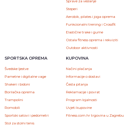
Sprave za veslanje
Steperi
Aerobik, pilates i joga oprema
Funkcionalni trening i Crossfit
Elastične trake i gume
Ostala fitness oprema i rekviziti
Outdoor aktivnosti
SPORTSKA OPREMA
KUPOVINA
Švedske ljestve
Načini plaćanja
Pametne i digitalne vage
Informacije o dostavi
Shakeri i bidoni
Česta pitanja
Borilačka oprema
Reklamacije i povrat
Trampolini
Program lojalnosti
Romobili
Uvjeti kupovine
Sportski satovi i pedometri
Fitness.com.hr trgovina u Zagrebu
Stol za stolni tenis