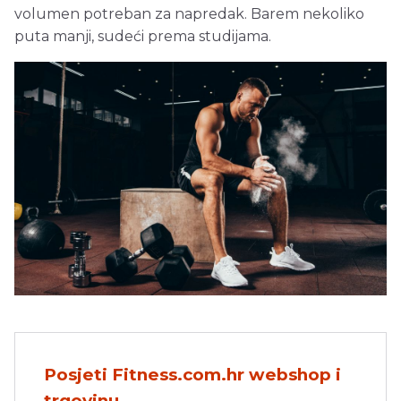
volumen potreban za napredak. Barem nekoliko
puta manji, sudeći prema studijama.
Posjeti Fitness.com.hr webshop i
trgovinu