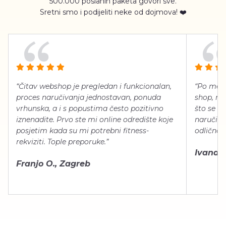
500.000 poslanih paketa govori sve.
Sretni smo i podijeliti neke od dojmova! ❤️
“Čitav webshop je pregledan i funkcionalan,
“Po meni
proces naručivanja jednostavan, ponuda
shop, neg
vrhunska, a i s popustima često pozitivno
što se ti
iznenadite. Prvo ste mi online odredište koje
naručiti
posjetim kada su mi potrebni fitness-
odlično 
rekviziti. Tople preporuke.”
Ivana Š.
Franjo O., Zagreb