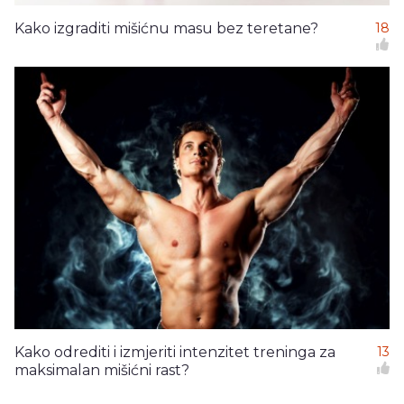
Kako izgraditi mišićnu masu bez teretane?
18
Kako odrediti i izmjeriti intenzitet treninga za
13
maksimalan mišićni rast?