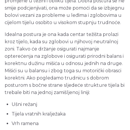
promjene u težini i obliku tijela. Dobra postura se ne
smije podcjenjivati, ona može pomoći da se izbjegnu
bolovi vezani za probleme u leđima i zglobovima u
cijelom tijelu osobito u visokom stupnju trudnoće.
Idealna postura je ona kada centar težišta prolazi
kroz tijelo, kada su zglobovi u njihovoj neutralnoj
zoni. Takvo će držanje osigurati najmanje
opterećenja na zglobove i osigurati prirodni balans i
korektnu dužinu mišića u odnosu jednih na druge.
Mišići su u balansu i zbog toga su motorički obrasci
korektni. Ako pogledamo trudnicu s dobrom
posturom s bočne strane sljedeće strukture tijela bi
trebale biti na jednoj zamišljenoj liniji:
Ušni režanj
Tijela vratnih kralježaka
Vrh ramena