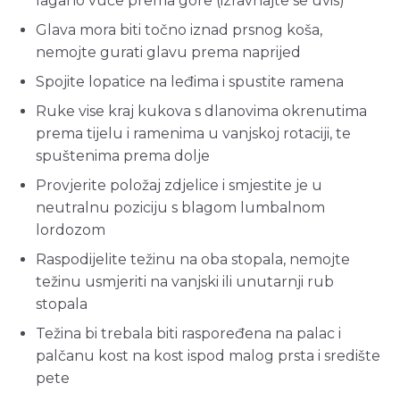
lagano vuče prema gore (izravnajte se uvis)
Glava mora biti točno iznad prsnog koša,
nemojte gurati glavu prema naprijed
Spojite lopatice na leđima i spustite ramena
Ruke vise kraj kukova s dlanovima okrenutima
prema tijelu i ramenima u vanjskoj rotaciji, te
spuštenima prema dolje
Provjerite položaj zdjelice i smjestite je u
neutralnu poziciju s blagom lumbalnom
lordozom
Raspodijelite težinu na oba stopala, nemojte
težinu usmjeriti na vanjski ili unutarnji rub
stopala
Težina bi trebala biti raspoređena na palac i
palčanu kost na kost ispod malog prsta i središte
pete