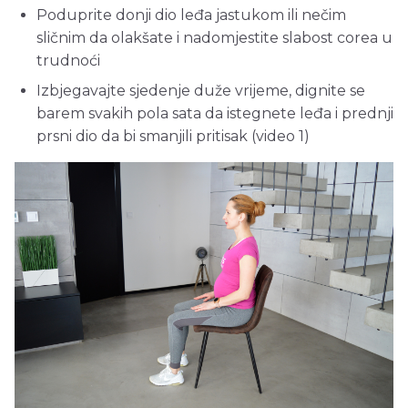
Poduprite donji dio leđa jastukom ili nečim
sličnim da olakšate i nadomjestite slabost corea u
trudnoći
Izbjegavajte sjedenje duže vrijeme, dignite se
barem svakih pola sata da istegnete leđa i prednji
prsni dio da bi smanjili pritisak (video 1)