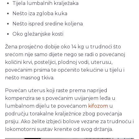
Tijela lumbalnih kralježaka
Nešto iza zgloba kuka
Nešto ispred sredine koljena
Oko gležanjske kosti
Žena prosječno dobije oko 14 kg u trudnoći što
srećom nije samo dijete nego se radi o povećanoj
količini krvi, posteljici, plodnoj vodi, uterusu,
povećanim prsima te općenito tekućine u tijelu i
nešto masnog tkiva.
Povećan uterus koji raste prema naprijed
kompenzira se s povećanim uvijanjem leđa u
lumbalnom dijelu te povećanom
kifozom
u
području torakalne kralježnice zbog povećanja
prsiju. Ako želite izbjeći bolove vezane za trudnoću i
lokomotorni sustav krenite od svog držanja.