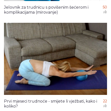
Jelovnik za trudnicu s povišenim šećerom i
50
komplikacijama (mirovanje)
Prvi mjeseci trudnoće - smijete li vježbati, kako i
22
koliko?