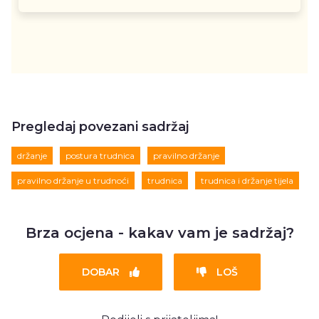
Pregledaj povezani sadržaj
držanje
postura trudnica
pravilno držanje
pravilno držanje u trudnoći
trudnica
trudnica i držanje tijela
Brza ocjena - kakav vam je sadržaj?
DOBAR
LOŠ