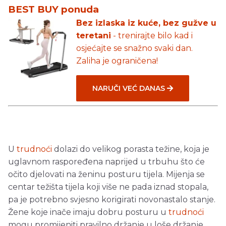
BEST BUY ponuda
Bez izlaska iz kuće, bez gužve u
teretani
- trenirajte bilo kad i
osjećajte se snažno svaki dan.
Zaliha je ograničena!
NARUČI VEĆ DANAS
U
trudnoći
dolazi do velikog porasta težine, koja je
uglavnom raspoređena naprijed u trbuhu što će
očito djelovati na ženinu posturu tijela. Mijenja se
centar težišta tijela koji više ne pada iznad stopala,
pa je potrebno svjesno korigirati novonastalo stanje.
Žene koje inače imaju dobru posturu u
trudnoći
mogu promijeniti pravilno držanje u loše držanje.