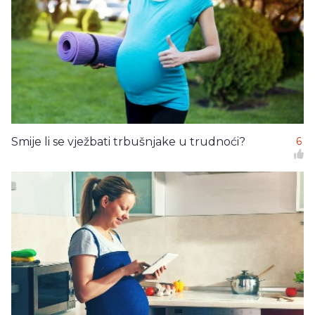
Smije li se vježbati trbušnjake u trudnoći?
6