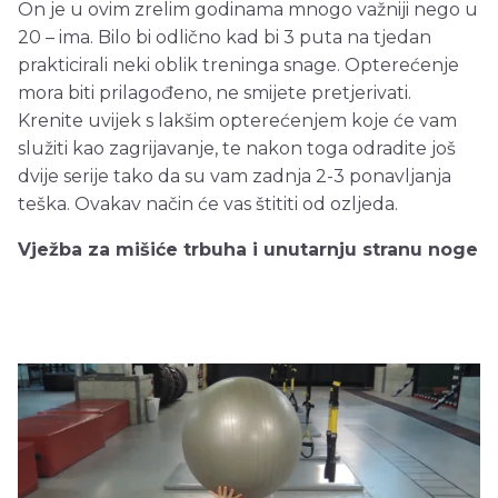
On je u ovim zrelim godinama mnogo važniji nego u
20 – ima. Bilo bi odlično kad bi 3 puta na tjedan
prakticirali neki oblik treninga snage. Opterećenje
mora biti prilagođeno, ne smijete pretjerivati.
Krenite uvijek s lakšim opterećenjem koje će vam
služiti kao zagrijavanje, te nakon toga odradite još
dvije serije tako da su vam zadnja 2-3 ponavljanja
teška. Ovakav način će vas štititi od ozljeda.
Vježba za mišiće trbuha i unutarnju stranu noge