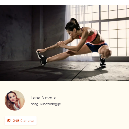
Lana Novota
mag. kineziologije
248 članaka