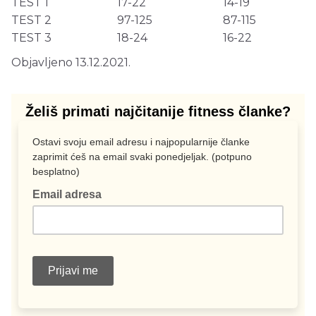
TEST 1
17-22
14-19
TEST 2
97-125
87-115
TEST 3
18-24
16-22
Objavljeno 13.12.2021.