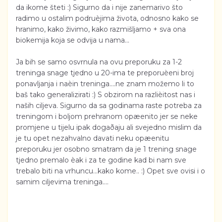
da ikome šteti :) Sigurno da i nije zanemarivo što
radimo u ostalim podruèjima života, odnosno kako se
hranimo, kako živimo, kako razmišljamo + sva ona
biokemija koja se odvija u nama...
Ja bih se samo osvrnula na ovu preporuku za 1-2
treninga snage tjedno u 20-ima te preporuèeni broj
ponavljanja i naèin treninga....ne znam možemo li to
baš tako generalizirati :) S obzirom na razlièitost nas i
naših ciljeva. Sigurno da sa godinama raste potreba za
treningom i boljom prehranom opæenito jer se neke
promjene u tijelu ipak dogaðaju ali svejedno mislim da
je tu opet nezahvalno davati neku opæenitu
preporuku jer osobno smatram da je 1 trening snage
tjedno premalo èak i za te godine kad bi nam sve
trebalo biti na vrhuncu...kako kome.. :) Opet sve ovisi i o
samim ciljevima treninga....