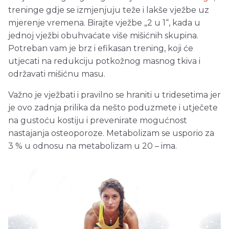
treninge gdje se izmjenjuju teže i lakše vježbe uz
mjerenje vremena. Birajte vježbe „2 u 1“, kada u
jednoj vježbi obuhvaćate više mišićnih skupina.
Potreban vam je brz i efikasan trening, koji će
utjecati na redukciju potkožnog masnog tkiva i
održavati mišićnu masu.
Važno je vježbati i pravilno se hraniti u tridesetima jer
je ovo zadnja prilika da nešto poduzmete i utječete
na gustoću kostiju i prevenirate mogućnost
nastajanja osteoporoze. Metabolizam se usporio za
3 % u odnosu na metabolizam u 20 – ima.