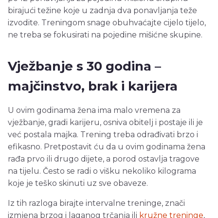
birajući težine koje u zadnja dva ponavljanja teže
izvodite. Treningom snage obuhvaćajte cijelo tijelo,
ne treba se fokusirati na pojedine mišićne skupine.
Vježbanje s 30 godina –
majčinstvo, brak i karijera
U ovim godinama žena ima malo vremena za
vježbanje, gradi karijeru, osniva obitelj i postaje ili je
već postala majka. Trening treba odrađivati brzo i
efikasno. Pretpostavit ću da u ovim godinama žena
rađa prvo ili drugo dijete, a porod ostavlja tragove
na tijelu. Često se radi o višku nekoliko kilograma
koje je teško skinuti uz sve obaveze.
Iz tih razloga birajte intervalne treninge, znači
izmjena brzog i laganog trčanja ili
kružne treninge
,