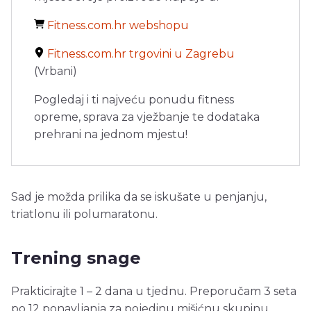
Fitness.com.hr webshopu
Fitness.com.hr trgovini u Zagrebu
(Vrbani)
Pogledaj i ti najveću ponudu fitness
opreme, sprava za vježbanje te dodataka
prehrani na jednom mjestu!
Sad je možda prilika da se iskušate u penjanju,
triatlonu ili polumaratonu.
Trening snage
Prakticirajte 1 – 2 dana u tjednu. Preporučam 3 seta
po 12 ponavljanja za pojedinu mišićnu skupinu