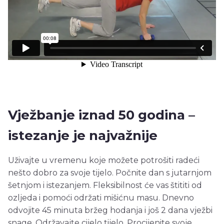
Vježbanje iznad 50 godina –
istezanje je najvažnije
Uživajte u vremenu koje možete potrošiti radeći
nešto dobro za svoje tijelo. Počnite dan s jutarnjom
šetnjom i istezanjem. Fleksibilnost će vas štititi od
ozljeda i pomoći održati mišićnu masu. Dnevno
odvojite 45 minuta bržeg hodanja i još 2 dana vježbi
snage. Održavajte cijelo tijelo. Procijenite svoje