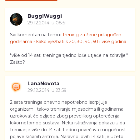
BuggiWuggi
29.12.2014. u 08:51
Svi komentari na temu:
Trening za žene prilagođen
godinama - kako vježbati s 20, 30, 40, 50 i više godina
"više od 14 sati treninga tjedno loše utječe na zdravlje."
Zašto?
LanaNovota
29.12.2014. u 23:59
2 sata treninga dnevno nepotrebno iscrpljuje
organizam i takvo treniranje mjesecima ili godinama
uzrokovat će ozljede zbog prevelikog opterećenja
lokomotornog sustava. Neka istraživanja pokazuju da
treniranje više do 14 sati tjedno povećava mogućnost
pojave srčanih aritmija. Naravno, ovih 14 sati je uzeto