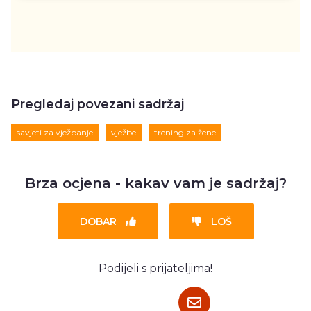
Pregledaj povezani sadržaj
savjeti za vježbanje
vježbe
trening za žene
Brza ocjena - kakav vam je sadržaj?
DOBAR
LOŠ
Podijeli s prijateljima!