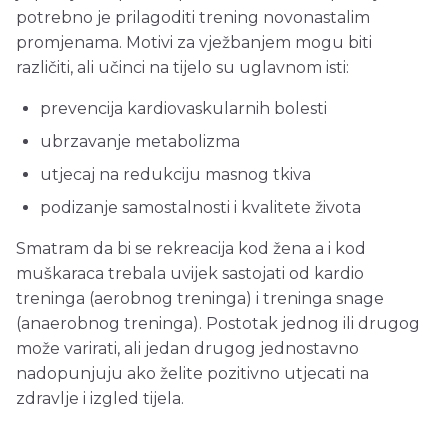
potrebno je prilagoditi trening novonastalim
promjenama. Motivi za vježbanjem mogu biti
različiti, ali učinci na tijelo su uglavnom isti:
prevencija kardiovaskularnih bolesti
ubrzavanje metabolizma
utjecaj na redukciju masnog tkiva
podizanje samostalnosti i kvalitete života
Smatram da bi se rekreacija kod žena a i kod
muškaraca trebala uvijek sastojati od kardio
treninga (aerobnog treninga) i treninga snage
(anaerobnog treninga). Postotak jednog ili drugog
može varirati, ali jedan drugog jednostavno
nadopunjuju ako želite pozitivno utjecati na
zdravlje i izgled tijela.