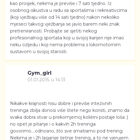
kao prosjek, nekima je previše i 7 sati tjedno. Iz
osobnog iskustva u radu sa sportašima i rekreativcima
(koji vježbaju više od 14 sati tjedno) nakon nekoliko
mjeseci takvog vježbanja se javio barem neki znak
pretreniranosti. Probajte se sjetiti nekog
profesionalnog sportaša koji u svojoj karijeri nije imao
neku ozljedu i koji nema problema s lokomotornim
sustavom u svojoj starosti.
Gym_girl
01.01.2015. u 14:13
Nikakve krajnosti nisu dobre i previše intezivnih
treninga zbilja donosi više štete nego koristi, znamo da
svaka dobra stvar u prekomjernoj kolièini postaje loša :)
no opet je pitanje i o kakvih 2h treninga
govorimo....odnosno, što sve smatramo pod trening.
Nekima je i 2h laganije šetnje trening, a to ne vjerujem