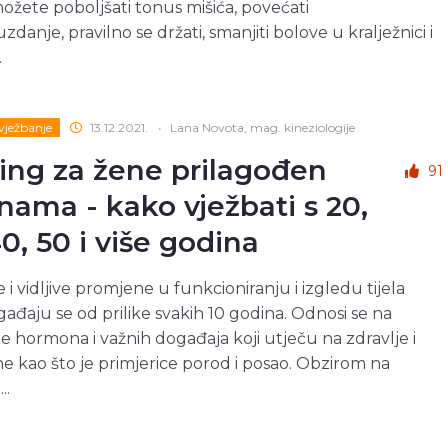
ožete poboljšati tonus mišića, povećati
danje, pravilno se držati, smanjiti bolove u kralježnici i
.
 vježbanje
13.12.2021.
•
Lana Novota, mag. kineziologije
ing za žene prilagođen
91
nama - kako vježbati s 20,
40, 50 i više godina
 i vidljive promjene u funkcioniranju i izgledu tijela
ađaju se od prilike svakih 10 godina. Odnosi se na
 hormona i važnih događaja koji utječu na zdravlje i
ene kao što je primjerice porod i posao. Obzirom na
..