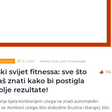
 vježbanje
3.1.2022.
•
Ksenija Tićak, prof. kineziologije
i svijet fitnessa: sve što
114
aš znati kako bi postigla
olje rezultate!
nje tijela korištenjem utega ne znači automatski i
 se. Koristeći utege, bilo slobodne (bučice i štange), bilo