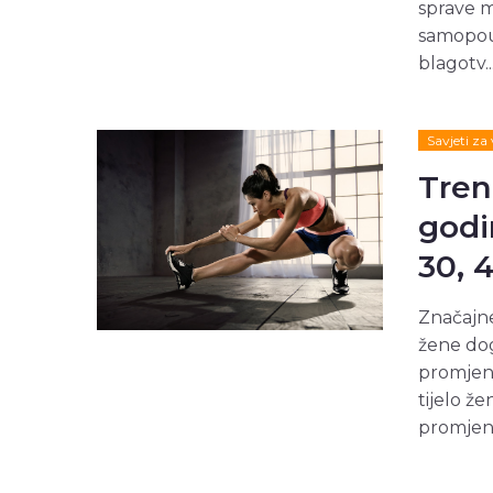
sprave m
samopouz
blagotv..
Savjeti za
Tren
godi
30, 
Značajne
žene dog
promjene
tijelo ž
promjen.