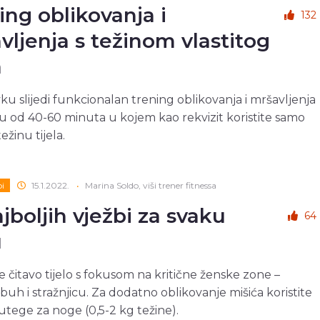
ing oblikovanja i
132
vljenja s težinom vlastitog
a
ku slijedi funkcionalan trening oblikovanja i mršavljenja
ju od 40-60 minuta u kojem kao rekvizit koristite samo
težinu tijela.
bi
15.1.2022.
•
Marina Soldo, viši trener fitnessa
ajboljih vježbi za svaku
64
u
e čitavo tijelo s fokusom na kritične ženske zone –
rbuh i stražnjicu. Za dodatno oblikovanje mišića koristite
 utege za noge (0,5-2 kg težine).