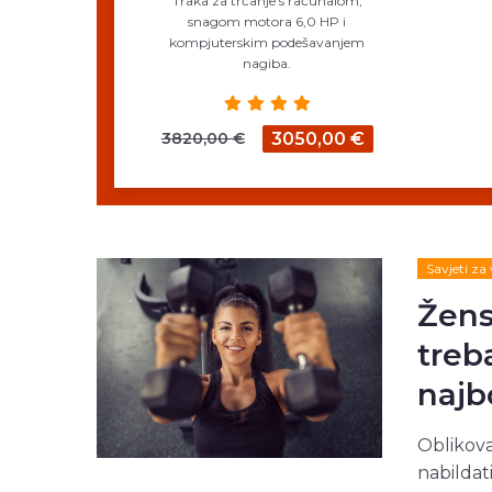
Traka za trčanje s računalom,
snagom motora 6,0 HP i
kompjuterskim podešavanjem
nagiba.
3820,00 €
3050,00 €
Savjeti za
Žensk
treb
najb
Oblikova
nabildati