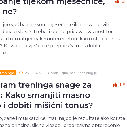
banje tijekom mjesečnice,
61
i ne?
eljno vježbati tijekom mjesečnice ili mirovati prvih
 dana ciklusa? Treba li uopće pridavati važnost tom
u ili trenirati jednakim intenzitetom kao i ostale dane u
 Kakva tjelovježba se preporuča u razdoblju
e...
treninga
23.9.2025.
•
Goran Sajko, mr. kineziologije
ram treninga snage za
119
: Kako smanjiti masno
o i dobiti mišićni tonus?
, žene i muškarci će imati najbolje rezultate ako koriste
nažne principe, slične vježbe i progresivno opterećenje.