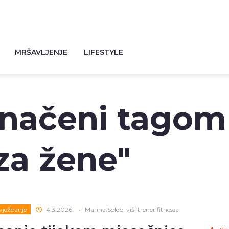
MRŠAVLJENJE
LIFESTYLE
značeni tagom
za žene"
 vježbanje
4.3.2026.
•
Marina Soldo, viši trener fitnessa