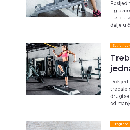
Posljedn
Uglavnom
treninga 
dalje u 
Savjeti za
Treba
jedn
Dok jedn
trebale 
drugi se
od manje
Programi 