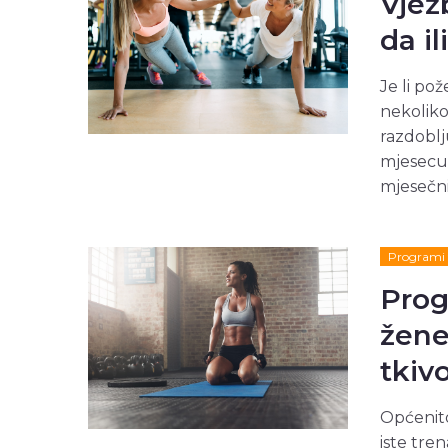
Vjež
da il
Je li pož
nekoliko
razdoblj
mjesecu?
mjesečnic
Programi 
Prog
žene
tkiv
Općenito
iste tre