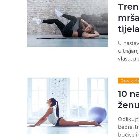
Tren
mrša
tijel
U nastav
u trajan
vlastitu 
Opisi vjež
10 n
žen
Oblikujt
bedra, t
bučice i