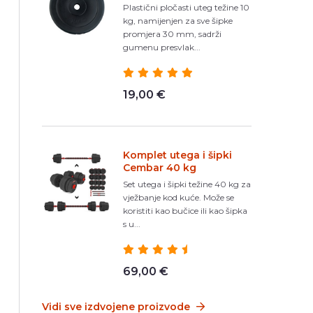
Plastični pločasti uteg težine 10
kg, namijenjen za sve šipke
promjera 30 mm, sadrži
gumenu presvlak...
19,00 €
Komplet utega i šipki
Cembar 40 kg
Set utega i šipki težine 40 kg za
vježbanje kod kuće. Može se
koristiti kao bučice ili kao šipka
s u...
69,00 €
Vidi sve izdvojene proizvode