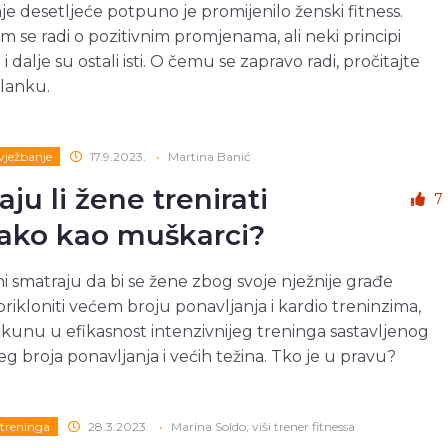
je desetljeće potpuno je promijenilo ženski fitness.
 se radi o pozitivnim promjenama, ali neki principi
i dalje su ostali isti. O čemu se zapravo radi, pročitajte
članku.
 vježbanje
17.9.2023.
•
Martina Banić
ju li žene trenirati
7
ako kao muškarci?
i smatraju da bi se žene zbog svoje nježnije građe
prikloniti većem broju ponavljanja i kardio treninzima,
 kunu u efikasnost intenzivnijeg treninga sastavljenog
g broja ponavljanja i većih težina. Tko je u pravu?
treninga
28.3.2023.
•
Marina Soldo, viši trener fitnessa