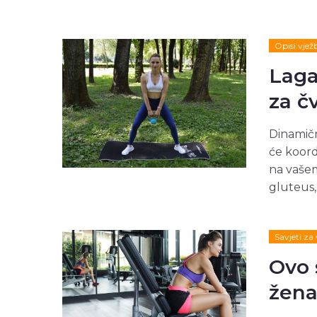
Opisi vjež
Laga
za čv
Dinamič
će koord
na vašem
gluteus, 
Savjeti za
Ovo 
žena