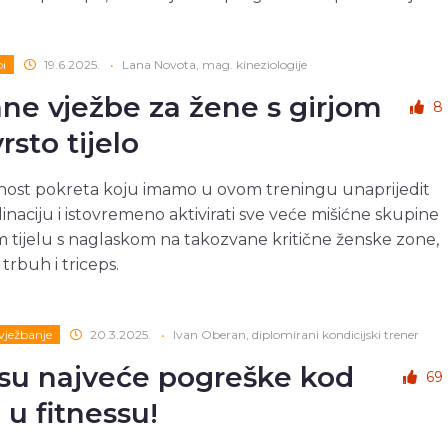
bi
19.6.2025.
•
Lana Novota, mag. kineziologije
ne vježbe za žene s girjom
8
rsto tijelo
nost pokreta koju imamo u ovom treningu unaprijedit
inaciju i istovremeno aktivirati sve veće mišićne skupine
 tijelu s naglaskom na takozvane kritične ženske zone,
trbuh i triceps.
 vježbanje
20.3.2025.
•
Ivan Oberan, diplomirani kondicijski trener
su najveće pogreške kod
69
 u fitnessu!