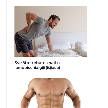
Sve što trebate znati o
lumboischialgiji (išijasu)