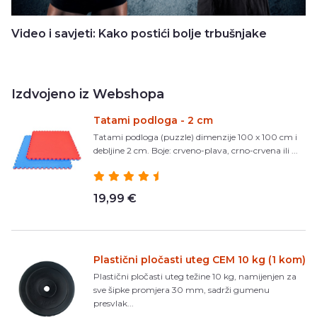
Video i savjeti: Kako postići bolje trbušnjake
Izdvojeno iz Webshopa
Tatami podloga - 2 cm
Tatami podloga (puzzle) dimenzije 100 x 100 cm i
debljine 2 cm. Boje: crveno-plava, crno-crvena ili ...
19,99 €
Plastični pločasti uteg CEM 10 kg (1 kom)
Plastični pločasti uteg težine 10 kg, namijenjen za
sve šipke promjera 30 mm, sadrži gumenu
presvlak...