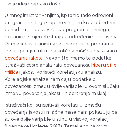
ovdje ideje zapravo došlo.
U mnogim istraživanjima, ispitanici rade određeni
program treninga s opterećenjem kroz određeni
period. Prije i po završetku programa treninga,
ispitanici se mjere/testiraju u određenim testovima.
Primjerice, ispitanicima se prije i poslije programa
treninga mjeri ukupna količina mišićne mase kao i
povećanje jakosti
. Nakon što imamo te podatke,
istraživači često analiziraju povezanost
hipertrofije
mišića
i jakosti koristeći korelacijsku analizu.
Korelacijske analize nam daju podatke o
povezanosti između dvije varijable (u ovom slučaju,
između povećanja jakosti i hipertrofije mišića).
Istraživači koji su ispitivali korelaciju između
povećanja jakosti i mišićne mase nam pokazuju da
su ove dvije varijable uistinu u visokoj korelaciji
(Loenneke i kolege, 2017). Temeljeno na ovim