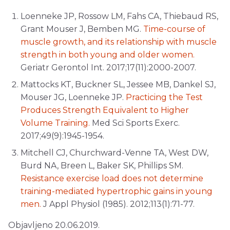
Loenneke JP, Rossow LM, Fahs CA, Thiebaud RS,
Grant Mouser J, Bemben MG.
Time-course of
muscle growth, and its relationship with muscle
strength in both young and older women.
Geriatr Gerontol Int. 2017;17(11):2000-2007.
Mattocks KT, Buckner SL, Jessee MB, Dankel SJ,
Mouser JG, Loenneke JP.
Practicing the Test
Produces Strength Equivalent to Higher
Volume Training.
Med Sci Sports Exerc.
2017;49(9):1945-1954.
Mitchell CJ, Churchward-Venne TA, West DW,
Burd NA, Breen L, Baker SK, Phillips SM.
Resistance exercise load does not determine
training-mediated hypertrophic gains in young
men.
J Appl Physiol (1985). 2012;113(1):71-77.
Objavljeno 20.06.2019.