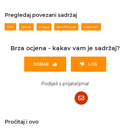
Pregledaj povezani sadržaj
1RM
jakost
snaga
specifičnost
volumen
Brza ocjena - kakav vam je sadržaj?
DOBAR
LOŠ
Podijeli s prijateljima!
Pročitaj i ovo