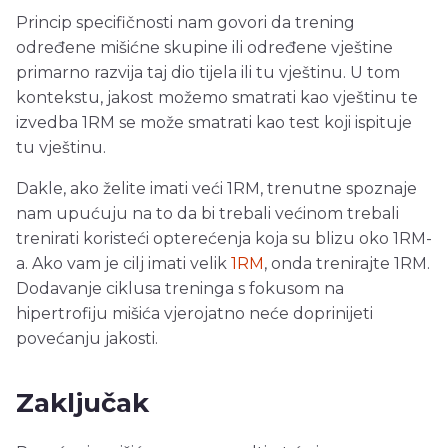
Princip specifičnosti nam govori da trening
određene mišićne skupine ili određene vještine
primarno razvija taj dio tijela ili tu vještinu. U tom
kontekstu, jakost možemo smatrati kao vještinu te
izvedba 1RM se može smatrati kao test koji ispituje
tu vještinu.
Dakle, ako želite imati veći 1RM, trenutne spoznaje
nam upućuju na to da bi trebali većinom trebali
trenirati koristeći opterećenja koja su blizu oko 1RM-
a. Ako vam je cilj imati velik
1RM
, onda trenirajte 1RM.
Dodavanje ciklusa treninga s fokusom na
hipertrofiju mišića vjerojatno neće doprinijeti
povećanju jakosti.
Zaključak