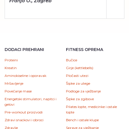
Franjo O., Zagreb
DODACI PREHRANI
FITNESS OPREMA
Proteini
Bučice
Kreatin
Girje (kettlebells)
Aminokiseline i oporavak
Pločasti utezi
Mršavljenje
Šipke za utege
Povećanje mase
Podloge za vježbanje
Energetski stimulatori, napitci i
Šipke za zgibove
gelovi
Pilates lopte, medicinke i ostale
Pre-workout proizvodi
lopte
Zdravi snackovi i obroci
Bench i ostale klupe
Zdravlje
Sprave za vježbanje