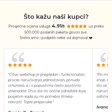
Što kažu naši kupci?
4.91
Prosječna ocjena usluge
uz preko
/5
500.000 poslanih paketa govori sve.
Sretni smo i podijeliti neke od dojmova! ❤️
“Čitav webshop je pregledan i funkcionalan,
“Po meni
proces naručivanja jednostavan, ponuda
shop, neg
vrhunska, a i s popustima često pozitivno
što se ti
iznenadite. Prvo ste mi online odredište koje
naručiti
posjetim kada su mi potrebni fitness-
odlično 
rekviziti. Tople preporuke.”
Ivana Š.