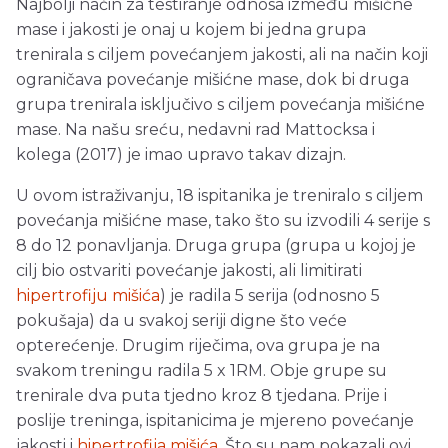
Najbolji način za testiranje odnosa između mišićne
mase i jakosti je onaj u kojem bi jedna grupa
trenirala s ciljem povećanjem jakosti, ali na način koji
ograničava povećanje mišićne mase, dok bi druga
grupa trenirala isključivo s ciljem povećanja mišićne
mase. Na našu sreću, nedavni rad Mattocksa i
kolega (2017) je imao upravo takav dizajn.
U ovom istraživanju, 18 ispitanika je treniralo s ciljem
povećanja mišićne mase, tako što su izvodili 4 serije s
8 do 12 ponavljanja. Druga grupa (grupa u kojoj je
cilj bio ostvariti povećanje jakosti, ali limitirati
hipertrofiju mišića
) je radila 5 serija (odnosno 5
pokušaja) da u svakoj seriji digne što veće
opterećenje. Drugim riječima, ova grupa je na
svakom treningu radila 5 x 1RM. Obje grupe su
trenirale dva puta tjedno kroz 8 tjedana. Prije i
poslije treninga, ispitanicima je mjereno povećanje
jakosti i
hipertrofija mišića
. Što su nam pokazali ovi