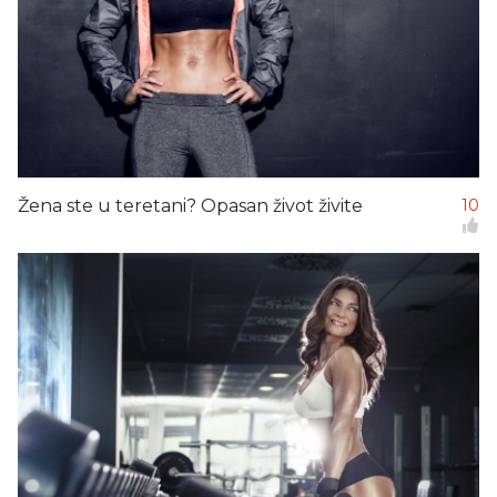
Žena ste u teretani? Opasan život živite
10