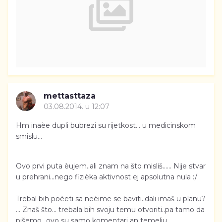
mettasttaza
03.08.2014. u 12:07
Hm inaèe dupli bubrezi su rijetkost... u medicinskom
smislu...
Ovo prvi puta èujem..ali znam na što misliš...... Nije stvar
u prehrani...nego fizièka aktivnost ej apsolutna nula :/
Trebal bih poèeti sa neèime se baviti..dali imaš u planu?
... Znaš što... trebala bih svoju temu otvoriti..pa tamo da
pišemo...ovo su samo komentari an temelju