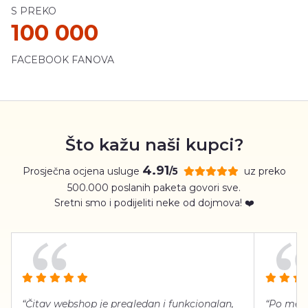
S PREKO
100 000
FACEBOOK FANOVA
Što kažu naši kupci?
4.91
Prosječna ocjena usluge
uz preko
/5
500.000 poslanih paketa govori sve.
Sretni smo i podijeliti neke od dojmova! ❤️
“Čitav webshop je pregledan i funkcionalan,
“Po meni