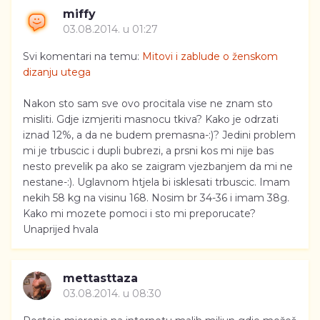
miffy
03.08.2014. u 01:27
Svi komentari na temu:
Mitovi i zablude o ženskom
dizanju utega
Nakon sto sam sve ovo procitala vise ne znam sto
misliti. Gdje izmjeriti masnocu tkiva? Kako je odrzati
iznad 12%, a da ne budem premasna-:)? Jedini problem
mi je trbuscic i dupli bubrezi, a prsni kos mi nije bas
nesto prevelik pa ako se zaigram vjezbanjem da mi ne
nestane-:). Uglavnom htjela bi isklesati trbuscic. Imam
nekih 58 kg na visinu 168. Nosim br 34-36 i imam 38g.
Kako mi mozete pomoci i sto mi preporucate?
Unaprijed hvala
mettasttaza
03.08.2014. u 08:30