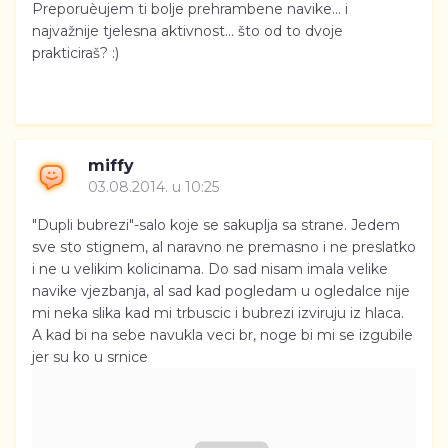
Preporuèujem ti bolje prehrambene navike... i
najvažnije tjelesna aktivnost... što od to dvoje
prakticiraš? :)
miffy
03.08.2014. u 10:25
"Dupli bubrezi"-salo koje se sakuplja sa strane. Jedem
sve sto stignem, al naravno ne premasno i ne preslatko
i ne u velikim kolicinama. Do sad nisam imala velike
navike vjezbanja, al sad kad pogledam u ogledalce nije
mi neka slika kad mi trbuscic i bubrezi izviruju iz hlaca.
A kad bi na sebe navukla veci br, noge bi mi se izgubile
jer su ko u srnice