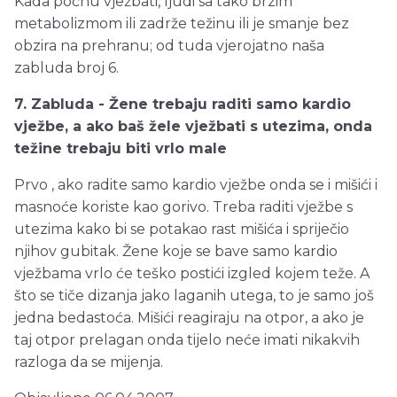
Kada počnu vježbati, ljudi sa tako brzim
metabolizmom ili zadrže težinu ili je smanje bez
obzira na prehranu; od tuda vjerojatno naša
zabluda broj 6.
7. Zabluda - Žene trebaju raditi samo kardio
vježbe, a ako baš žele vježbati s utezima, onda
težine trebaju biti vrlo male
Prvo , ako radite samo kardio vježbe onda se i mišići i
masnoće koriste kao gorivo. Treba raditi vježbe s
utezima kako bi se potakao rast mišića i spriječio
njihov gubitak. Žene koje se bave samo kardio
vježbama vrlo će teško postići izgled kojem teže. A
što se tiče dizanja jako laganih utega, to je samo još
jedna bedastoća. Mišići reagiraju na otpor, a ako je
taj otpor prelagan onda tijelo neće imati nikakvih
razloga da se mijenja.