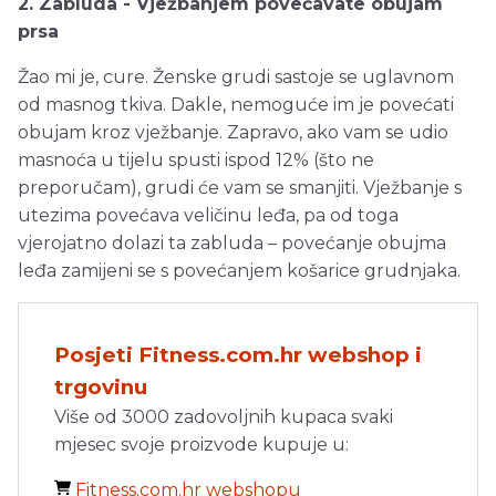
2. Zabluda - Vježbanjem povećavate obujam
prsa
Žao mi je, cure. Ženske grudi sastoje se uglavnom
od masnog tkiva. Dakle, nemoguće im je povećati
obujam kroz vježbanje. Zapravo, ako vam se udio
masnoća u tijelu spusti ispod 12% (što ne
preporučam), grudi će vam se smanjiti. Vježbanje s
utezima povećava veličinu leđa, pa od toga
vjerojatno dolazi ta zabluda – povećanje obujma
leđa zamijeni se s povećanjem košarice grudnjaka.
Posjeti Fitness.com.hr webshop i
trgovinu
Više od 3000 zadovoljnih kupaca svaki
mjesec svoje proizvode kupuje u:
Fitness.com.hr webshopu