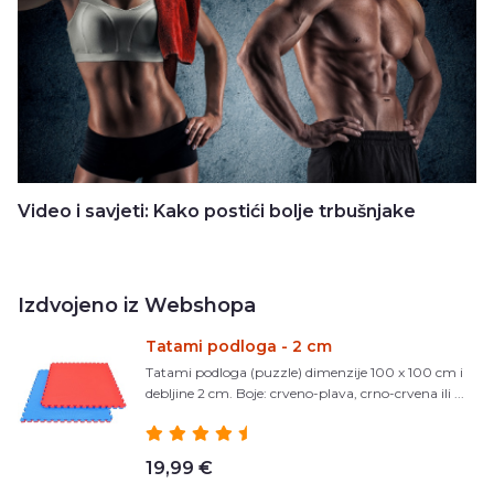
Video i savjeti: Kako postići bolje trbušnjake
Izdvojeno iz Webshopa
Tatami podloga - 2 cm
Tatami podloga (puzzle) dimenzije 100 x 100 cm i
debljine 2 cm. Boje: crveno-plava, crno-crvena ili ...
19,99 €