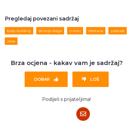
Pregledaj povezani sadržaj
body building
dizanje utega
mitovi
teretana
zablude
zene
Brza ocjena - kakav vam je sadržaj?
DOBAR
LOŠ
Podijeli s prijateljima!