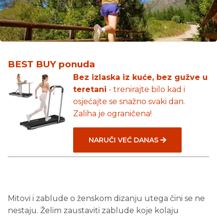
BEST BUY ponuda
Bez izlaska iz kuće, bez gužve u
teretani
- trenirajte bilo kad i
osjećajte se snažno svaki dan.
Zaliha je ograničena!
NARUČI VEĆ DANAS
Mitovi i zablude o ženskom dizanju utega čini se ne
nestaju. Želim zaustaviti zablude koje kolaju