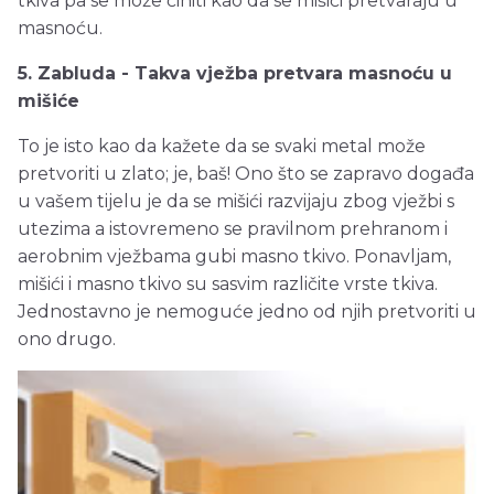
tkiva pa se može činiti kao da se mišići pretvaraju u
masnoću.
5. Zabluda - Takva vježba pretvara masnoću u
mišiće
To je isto kao da kažete da se svaki metal može
pretvoriti u zlato; je, baš! Ono što se zapravo događa
u vašem tijelu je da se mišići razvijaju zbog vježbi s
utezima a istovremeno se pravilnom prehranom i
aerobnim vježbama gubi masno tkivo. Ponavljam,
mišići i masno tkivo su sasvim različite vrste tkiva.
Jednostavno je nemoguće jedno od njih pretvoriti u
ono drugo.