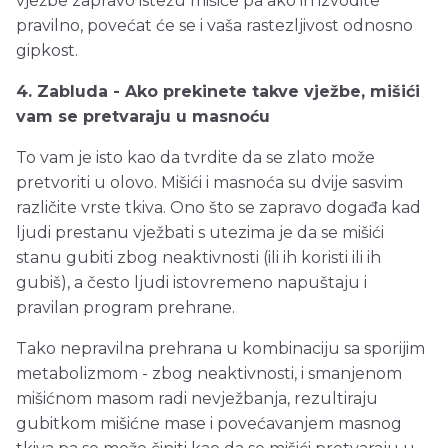
vježbe zapravo istežu mišiće pa ako ih izvodite
pravilno, povećat će se i vaša rastezljivost odnosno
gipkost.
4. Zabluda - Ako prekinete takve vježbe, mišići
vam se pretvaraju u masnoću
To vam je isto kao da tvrdite da se zlato može
pretvoriti u olovo. Mišići i masnoća su dvije sasvim
različite vrste tkiva. Ono što se zapravo događa kad
ljudi prestanu vježbati s utezima je da se mišići
stanu gubiti zbog neaktivnosti (ili ih koristi ili ih
gubiš), a često ljudi istovremeno napuštaju i
pravilan program prehrane.
Tako nepravilna prehrana u kombinaciju sa sporijim
metabolizmom - zbog neaktivnosti, i smanjenom
mišićnom masom radi nevježbanja, rezultiraju
gubitkom mišićne mase i povećavanjem masnog