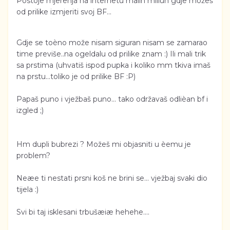
Postoje mjerenja na internetu malih miliun gdje možeš
od prilike izmjeriti svoj BF...
Gdje se toèno može nisam siguran nisam se zamarao
time previše..na ogeldalu od prilike znam :) Ili mali trik
sa prstima (uhvatiš ispod pupka i koliko mm tkiva imaš
na prstu...toliko je od prilike BF :P)
Papaš puno i vježbaš puno... tako održavaš odlièan bf i
izgled ;)
Hm dupli bubrezi ? Možeš mi objasniti u èemu je
problem?
Neæe ti nestati prsni koš ne brini se... vježbaj svaki dio
tijela :)
Svi bi taj isklesani trbušæiæ hehehe....