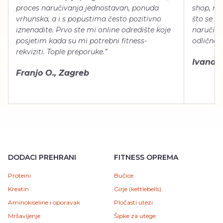
proces naručivanja jednostavan, ponuda
shop, neg
vrhunska, a i s popustima često pozitivno
što se ti
iznenadite. Prvo ste mi online odredište koje
naručiti
posjetim kada su mi potrebni fitness-
odlično 
rekviziti. Tople preporuke.”
Ivana Š.
Franjo O., Zagreb
DODACI PREHRANI
FITNESS OPREMA
Proteini
Bučice
Kreatin
Girje (kettlebells)
Aminokiseline i oporavak
Pločasti utezi
Mršavljenje
Šipke za utege