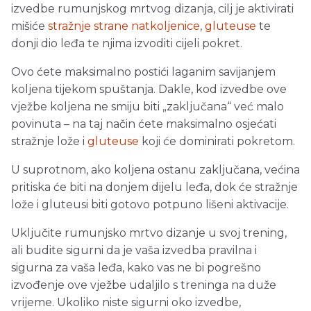
izvedbe rumunjskog mrtvog dizanja, cilj je aktivirati
mišiće
stražnje strane natkoljenice
,
gluteuse
te
donji dio leđa te njima izvoditi cijeli pokret.
Ovo ćete maksimalno postići laganim savijanjem
koljena tijekom spuštanja. Dakle, kod izvedbe ove
vježbe koljena ne smiju biti „zaključana“ već malo
povinuta – na taj način ćete maksimalno osjećati
stražnje lože i
gluteuse
koji će dominirati pokretom.
U suprotnom, ako koljena ostanu zaključana, većina
pritiska će biti na donjem dijelu leđa, dok će stražnje
lože i gluteusi biti gotovo potpuno lišeni aktivacije.
Uključite rumunjsko mrtvo dizanje u svoj trening,
ali budite sigurni da je vaša izvedba pravilna i
sigurna za vaša leđa, kako vas ne bi pogrešno
izvođenje ove vježbe udaljilo s treninga na duže
vrijeme. Ukoliko niste sigurni oko izvedbe,