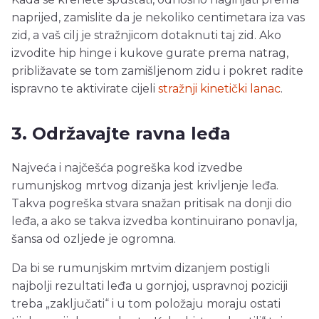
naprijed, zamislite da je nekoliko centimetara iza vas
zid, a vaš cilj je stražnjicom dotaknuti taj zid. Ako
izvodite hip hinge i kukove gurate prema natrag,
približavate se tom zamišljenom zidu i pokret radite
ispravno te aktivirate cijeli
stražnji kinetički lanac
.
3. Održavajte ravna leđa
Najveća i najčešća pogreška kod izvedbe
rumunjskog mrtvog dizanja jest krivljenje leđa.
Takva pogreška stvara snažan pritisak na donji dio
leđa, a ako se takva izvedba kontinuirano ponavlja,
šansa od ozljede je ogromna.
Da bi se rumunjskim mrtvim dizanjem postigli
najbolji rezultati leđa u gornjoj, uspravnoj poziciji
treba „zaključati“ i u tom položaju moraju ostati