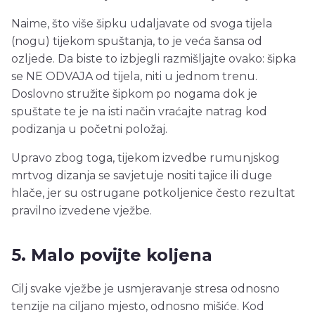
Naime, što više šipku udaljavate od svoga tijela
(nogu) tijekom spuštanja, to je veća šansa od
ozljede. Da biste to izbjegli razmišljajte ovako: šipka
se NE ODVAJA od tijela, niti u jednom trenu.
Doslovno stružite šipkom po nogama dok je
spuštate te je na isti način vraćajte natrag kod
podizanja u početni položaj.
Upravo zbog toga, tijekom izvedbe rumunjskog
mrtvog dizanja se savjetuje nositi tajice ili duge
hlače, jer su ostrugane potkoljenice često rezultat
pravilno izvedene vježbe.
5. Malo povijte koljena
Cilj svake vježbe je usmjeravanje stresa odnosno
tenzije na ciljano mjesto, odnosno mišiće. Kod