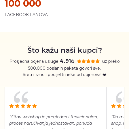
100 000
FACEBOOK FANOVA
Što kažu naši kupci?
4.91
Prosječna ocjena usluge
uz preko
/5
500.000 poslanih paketa govori sve.
Sretni smo i podijeliti neke od dojmova! ❤️
“Čitav webshop je pregledan i funkcionalan,
“Po meni
proces naručivanja jednostavan, ponuda
shop, neg