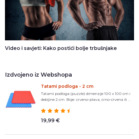
Video i savjeti: Kako postići bolje trbušnjake
Izdvojeno iz Webshopa
Tatami podloga - 2 cm
Tatami podloga (puzzle) dimenzije 100 x 100 cm i
debljine 2 cm. Boje: crveno-plava, crno-crvena ili ...
19,99 €