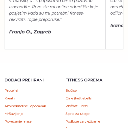
vrhunska, a i s popustima često pozitivno
što se ti
iznenadite. Prvo ste mi online odredište koje
naručiti
posjetim kada su mi potrebni fitness-
odlično 
rekviziti. Tople preporuke.”
Ivana Š.
Franjo O., Zagreb
DODACI PREHRANI
FITNESS OPREMA
Proteini
Bučice
Kreatin
Girje (kettlebells)
Aminokiseline i oporavak
Pločasti utezi
Mršavljenje
Šipke za utege
Povećanje mase
Podloge za vježbanje