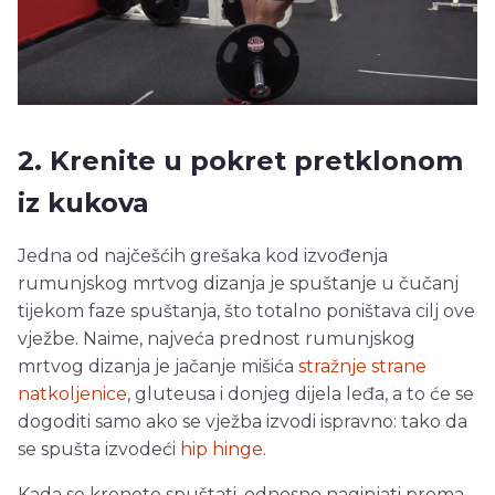
2. Krenite u pokret pretklonom
iz kukova
Jedna od najčešćih grešaka kod izvođenja
rumunjskog mrtvog dizanja je spuštanje u čučanj
tijekom faze spuštanja, što totalno poništava cilj ove
vježbe. Naime, najveća prednost rumunjskog
mrtvog dizanja je jačanje mišića
stražnje strane
natkoljenice
, gluteusa i donjeg dijela leđa, a to će se
dogoditi samo ako se vježba izvodi ispravno: tako da
se spušta izvodeći
hip hinge
.
Kada se krenete spuštati, odnosno naginjati prema