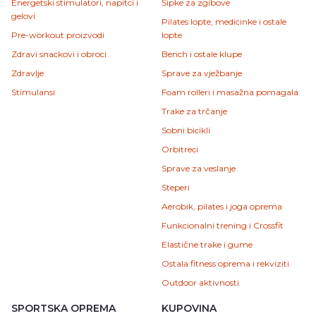
Energetski stimulatori, napitci i
Šipke za zgibove
gelovi
Pilates lopte, medicinke i ostale
Pre-workout proizvodi
lopte
Zdravi snackovi i obroci
Bench i ostale klupe
Zdravlje
Sprave za vježbanje
Stimulansi
Foam rolleri i masažna pomagala
Trake za trčanje
Sobni bicikli
Orbitreci
Sprave za veslanje
Steperi
Aerobik, pilates i joga oprema
Funkcionalni trening i Crossfit
Elastične trake i gume
Ostala fitness oprema i rekviziti
Outdoor aktivnosti
SPORTSKA OPREMA
KUPOVINA