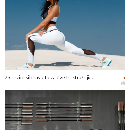
25 brzinskih savjeta za čvrstu stražnjicu
14