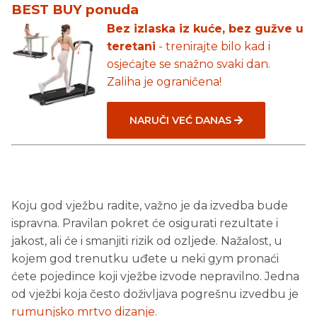
BEST BUY ponuda
Bez izlaska iz kuće, bez gužve u
teretani
- trenirajte bilo kad i
osjećajte se snažno svaki dan.
Zaliha je ograničena!
NARUČI VEĆ DANAS
Koju god vježbu radite, važno je da izvedba bude
ispravna. Pravilan pokret će osigurati rezultate i
jakost, ali će i smanjiti rizik od ozljede. Nažalost, u
kojem god trenutku uđete u neki gym pronaći
ćete pojedince koji vježbe izvode nepravilno. Jedna
od vježbi koja često doživljava pogrešnu izvedbu je
rumunjsko mrtvo dizanje
.