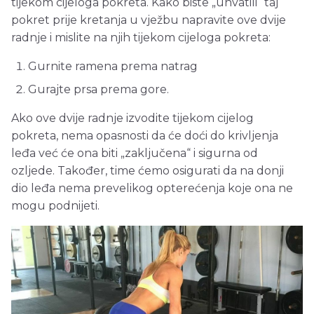
tijekom cijeloga pokreta. Kako biste „uhvatili“ taj
pokret prije kretanja u vježbu napravite ove dvije
radnje i mislite na njih tijekom cijeloga pokreta:
Gurnite ramena prema natrag
Gurajte prsa prema gore.
Ako ove dvije radnje izvodite tijekom cijelog
pokreta, nema opasnosti da će doći do krivljenja
leđa već će ona biti „zaključena“ i sigurna od
ozljede. Također, time ćemo osigurati da na donji
dio leđa nema prevelikog opterećenja koje ona ne
mogu podnijeti.