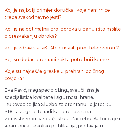
Koji je najbolji primjer doručka i koje namirnice
treba svakodnevno jesti?
Koji je najoptimalniji broj obroka u danu i što mislite
o preskakanju obroka?
Koji je zdravi slatkiš i što grickati pred televizorom?
Koji su dodaci prehrani zaista potrebni i kome?
Koje su najčešće greške u prehrani običnog
čovjeka?
Eva Pavić, mag.spec.dipl.ing., sveučilišna je
specijalistica kvalitete i sigurnosti hrane.
Rukovoditeljica Službe za prehranu i dijetetiku
KBC-a Zagreb te radi kao predavač na
Zdravstvenom veleučilištu u Zagrebu. Autorica je i
koautorica nekoliko publikacija, poglavlja u