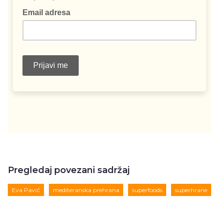
Pregledaj povezani sadržaj
Eva Pavić
mediteranska prehrana
superfoods
superhrane