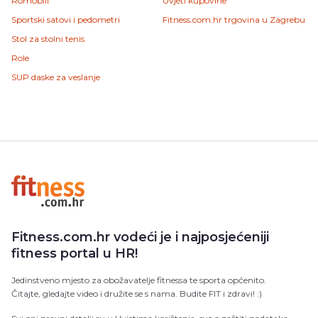
Romobili
Uvjeti kupovine
Sportski satovi i pedometri
Fitness.com.hr trgovina u Zagrebu
Stol za stolni tenis
Role
SUP daske za veslanje
Fitness.com.hr vodeći je i najposjećeniji
fitness portal u HR!
Jedinstveno mjesto za obožavatelje fitnessa te sporta općenito.
Čitajte, gledajte video i družite se s nama. Budite FIT i zdravi! :)