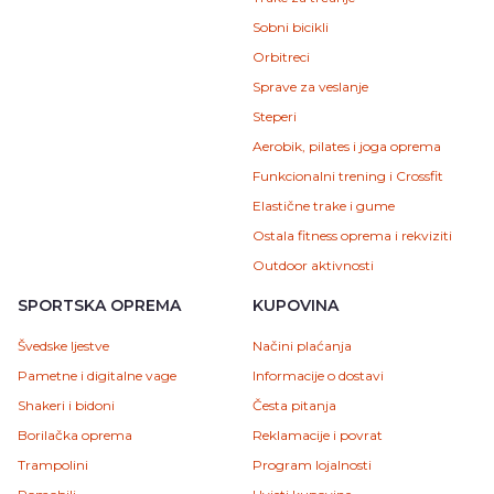
Sobni bicikli
Orbitreci
Sprave za veslanje
Steperi
Aerobik, pilates i joga oprema
Funkcionalni trening i Crossfit
Elastične trake i gume
Ostala fitness oprema i rekviziti
Outdoor aktivnosti
SPORTSKA OPREMA
KUPOVINA
Švedske ljestve
Načini plaćanja
Pametne i digitalne vage
Informacije o dostavi
Shakeri i bidoni
Česta pitanja
Borilačka oprema
Reklamacije i povrat
Trampolini
Program lojalnosti