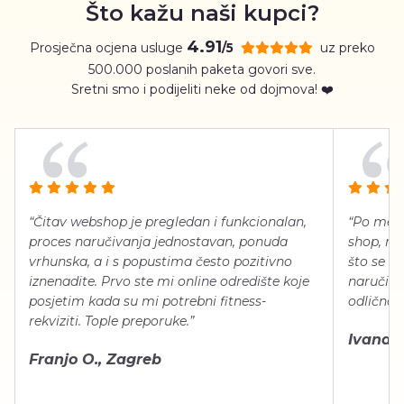
Što kažu naši kupci?
4.91
Prosječna ocjena usluge
uz preko
/5
500.000 poslanih paketa govori sve.
Sretni smo i podijeliti neke od dojmova! ❤️
“Čitav webshop je pregledan i funkcionalan,
“Po meni
proces naručivanja jednostavan, ponuda
shop, neg
vrhunska, a i s popustima često pozitivno
što se ti
iznenadite. Prvo ste mi online odredište koje
naručiti
posjetim kada su mi potrebni fitness-
odlično 
rekviziti. Tople preporuke.”
Ivana Š.
Franjo O., Zagreb