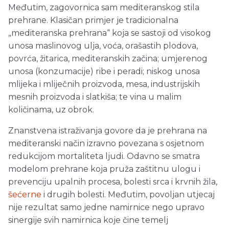
Međutim, zagovornica sam mediteranskog stila
prehrane. Klasičan primjer je tradicionalna
„mediteranska prehrana“ koja se sastoji od visokog
unosa maslinovog ulja, voća, orašastih plodova,
povrća, žitarica, mediteranskih začina; umjerenog
unosa (konzumacije) ribe i peradi; niskog unosa
mlijeka i mliječnih proizvoda, mesa, industrijskih
mesnih proizvoda i slatkiša; te vina u malim
količinama, uz obrok.
Znanstvena istraživanja govore da je prehrana na
mediteranski način izravno povezana s osjetnom
redukcijom mortaliteta ljudi. Odavno se smatra
modelom prehrane koja pruža zaštitnu ulogu i
prevenciju upalnih procesa, bolesti srca i krvnih žila,
šećerne
i drugih bolesti. Međutim, povoljan utjecaj
nije rezultat samo jedne namirnice nego upravo
sinergije svih namirnica koje čine temelj