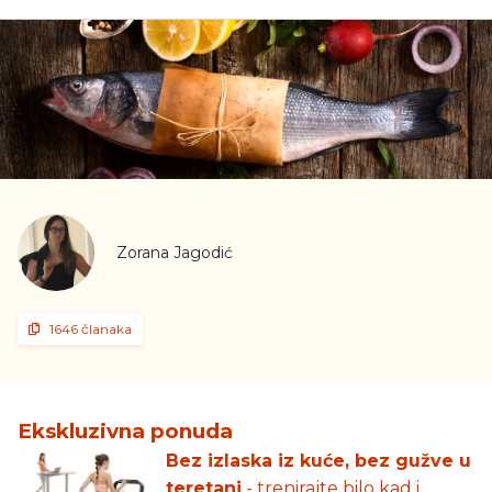
Zorana Jagodić
1646 članaka
Ekskluzivna ponuda
Bez izlaska iz kuće, bez gužve u
teretani
- trenirajte bilo kad i