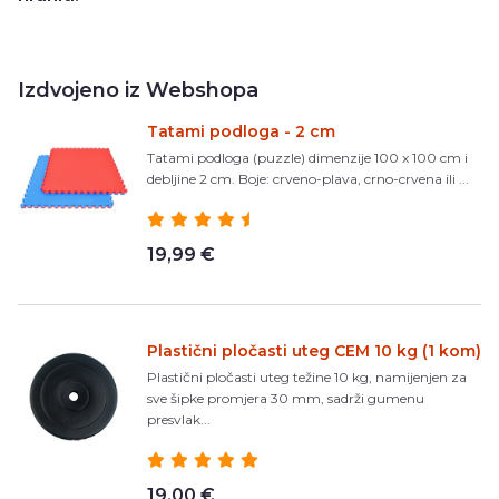
Izdvojeno iz Webshopa
Tatami podloga - 2 cm
Tatami podloga (puzzle) dimenzije 100 x 100 cm i
debljine 2 cm. Boje: crveno-plava, crno-crvena ili ...
19,99 €
Plastični pločasti uteg CEM 10 kg (1 kom)
Plastični pločasti uteg težine 10 kg, namijenjen za
sve šipke promjera 30 mm, sadrži gumenu
presvlak...
19,00 €