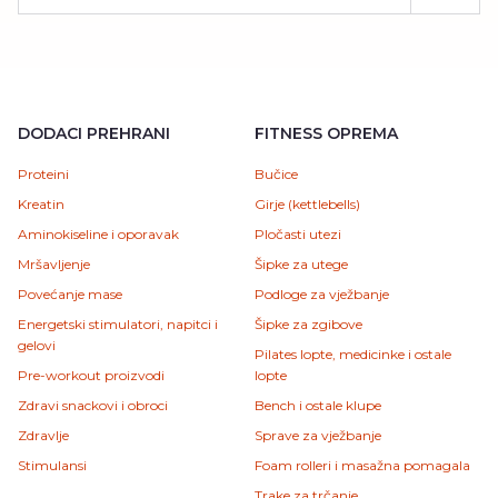
DODACI PREHRANI
FITNESS OPREMA
Proteini
Bučice
Kreatin
Girje (kettlebells)
Aminokiseline i oporavak
Pločasti utezi
Mršavljenje
Šipke za utege
Povećanje mase
Podloge za vježbanje
Energetski stimulatori, napitci i
Šipke za zgibove
gelovi
Pilates lopte, medicinke i ostale
Pre-workout proizvodi
lopte
Zdravi snackovi i obroci
Bench i ostale klupe
Zdravlje
Sprave za vježbanje
Stimulansi
Foam rolleri i masažna pomagala
Trake za trčanje