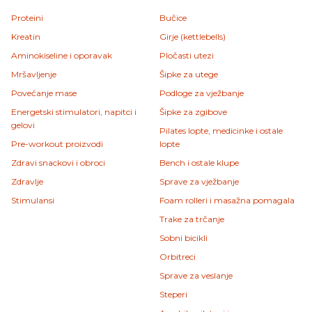
Proteini
Bučice
Kreatin
Girje (kettlebells)
Aminokiseline i oporavak
Pločasti utezi
Mršavljenje
Šipke za utege
Povećanje mase
Podloge za vježbanje
Energetski stimulatori, napitci i
Šipke za zgibove
gelovi
Pilates lopte, medicinke i ostale
Pre-workout proizvodi
lopte
Zdravi snackovi i obroci
Bench i ostale klupe
Zdravlje
Sprave za vježbanje
Stimulansi
Foam rolleri i masažna pomagala
Trake za trčanje
Sobni bicikli
Orbitreci
Sprave za veslanje
Steperi