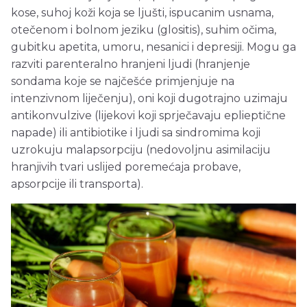
kose, suhoj koži koja se ljušti, ispucanim usnama,
otečenom i bolnom jeziku (glositis), suhim očima,
gubitku apetita, umoru, nesanici i depresiji. Mogu ga
razviti parenteralno hranjeni ljudi (hranjenje
sondama koje se najčešće primjenjuje na
intenzivnom liječenju), oni koji dugotrajno uzimaju
antikonvulzive (lijekovi koji sprječavaju eplieptične
napade) ili antibiotike i ljudi sa sindromima koji
uzrokuju malapsorpciju (nedovoljnu asimilaciju
hranjivih tvari uslijed poremećaja probave,
apsorpcije ili transporta).