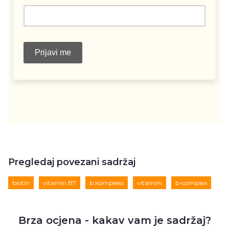
Pregledaj povezani sadržaj
biotin
vitamin B7
b kompleks
vitamini
b-complex
Brza ocjena - kakav vam je sadržaj?