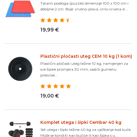
Tatami podloga (puzzle) dimenzije 100 x 100 cm i
debljine 2 cm. Boje: crveno-plava, crno-crvena ili ...
19,99 €
Plastični pločasti uteg CEM 10 kg (1 kom)
Plastični pločasti uteg težine 10 kg, namijenjen za
sve šipke promjera 30 mm, sadrži gumenu
presvlak...
19,00 €
Komplet utega i šipki Cembar 40 kg
Set utega i šipki težine 40 kg za vježbanje kod kuće.
Može se koristiti kao bučice ili kao šipka s u...