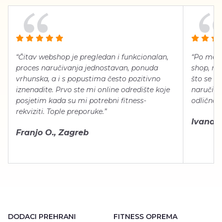
“Čitav webshop je pregledan i funkcionalan,
“Po meni
proces naručivanja jednostavan, ponuda
shop, neg
vrhunska, a i s popustima često pozitivno
što se ti
iznenadite. Prvo ste mi online odredište koje
naručiti
posjetim kada su mi potrebni fitness-
odlično 
rekviziti. Tople preporuke.”
Ivana Š.
Franjo O., Zagreb
DODACI PREHRANI
FITNESS OPREMA