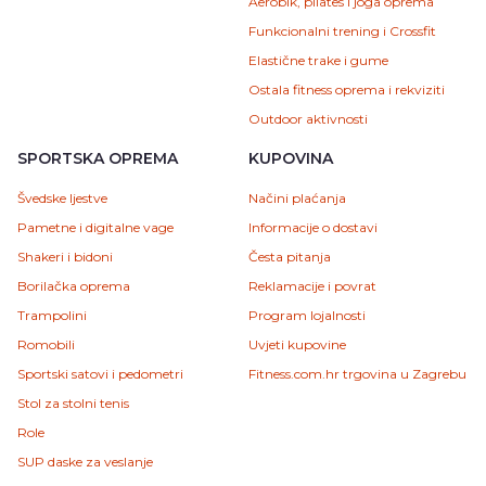
Aerobik, pilates i joga oprema
Funkcionalni trening i Crossfit
Elastične trake i gume
Ostala fitness oprema i rekviziti
Outdoor aktivnosti
SPORTSKA OPREMA
KUPOVINA
Švedske ljestve
Načini plaćanja
Pametne i digitalne vage
Informacije o dostavi
Shakeri i bidoni
Česta pitanja
Borilačka oprema
Reklamacije i povrat
Trampolini
Program lojalnosti
Romobili
Uvjeti kupovine
Sportski satovi i pedometri
Fitness.com.hr trgovina u Zagrebu
Stol za stolni tenis
Role
SUP daske za veslanje