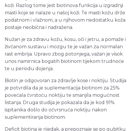
koži. Razlog tome jest biotinova funkcija u izgradnji
masti koje se nalaze u našoj koži. Te masti kožu drže
podatnom i vlažnom, a u njihovom nedostatku koža
postaje neobična i nadražena.
Nužan je za zdravu kožu, kosu, oči i jetru, a pomaže i
živčanom sustavu i mozgu te je važan za normalan
rast embrija. Upravo zbog potonjega, važan je visok
unos namirnica bogatih biotinom tijekom trudnoće
te u periodu dojenja.
Biotin je odgovoran za zdravlje kose i noktiju. Studija
je potvrdila da je suplementacija biotinom za 25%
povećala čvrstoću noktiju te smanjila mogućnost
listanja. Druga studija je pokazala da je kod 91%
ispitanika došlo do očvrsnuća noktiju nakon
suplementiranja biotinom.
Deficit biotina je rijedak, a prepoznaje se po gubitku