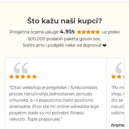
Što kažu naši kupci?
4.91
Prosječna ocjena usluge
uz preko
/5
500.000 poslanih paketa govori sve.
Sretni smo i podijeliti neke od dojmova! ❤️
“Čitav webshop je pregledan i funkcionalan,
“Po meni
proces naručivanja jednostavan, ponuda
shop, neg
vrhunska, a i s popustima često pozitivno
što se ti
iznenadite. Prvo ste mi online odredište koje
naručiti
posjetim kada su mi potrebni fitness-
odlično 
rekviziti. Tople preporuke.”
Ivana Š.