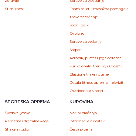
Zdravlje
Sprave za vježbanje
Stimulansi
Foam rolleri i masažna pomagala
Trake za trčanje
Sobni bicikli
Orbitreci
Sprave za veslanje
Steperi
Aerobik, pilates i joga oprema
Funkcionalni trening i Crossfit
Elastične trake i gume
Ostala fitness oprema i rekviziti
Outdoor aktivnosti
SPORTSKA OPREMA
KUPOVINA
Švedske ljestve
Načini plaćanja
Pametne i digitalne vage
Informacije o dostavi
Shakeri i bidoni
Česta pitanja