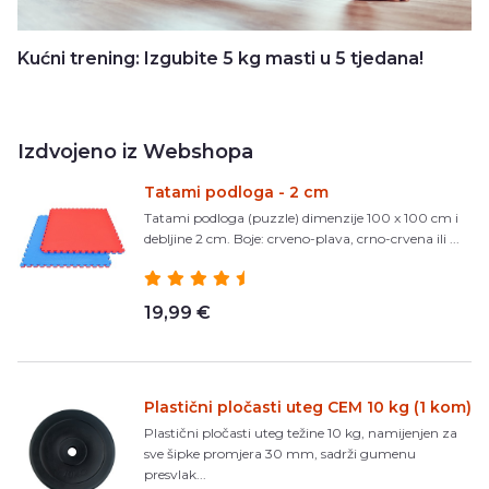
Kućni trening: Izgubite 5 kg masti u 5 tjedana!
Izdvojeno iz Webshopa
Tatami podloga - 2 cm
Tatami podloga (puzzle) dimenzije 100 x 100 cm i
debljine 2 cm. Boje: crveno-plava, crno-crvena ili ...
19,99 €
Plastični pločasti uteg CEM 10 kg (1 kom)
Plastični pločasti uteg težine 10 kg, namijenjen za
sve šipke promjera 30 mm, sadrži gumenu
presvlak...