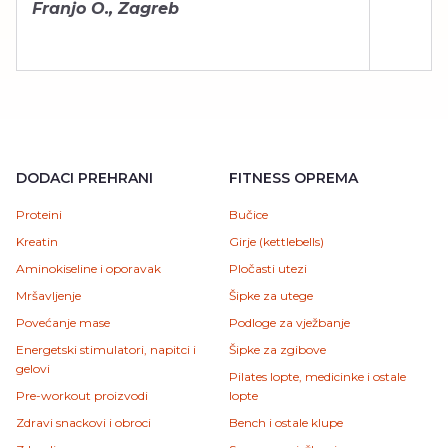
Franjo O., Zagreb
DODACI PREHRANI
FITNESS OPREMA
Proteini
Bučice
Kreatin
Girje (kettlebells)
Aminokiseline i oporavak
Pločasti utezi
Mršavljenje
Šipke za utege
Povećanje mase
Podloge za vježbanje
Energetski stimulatori, napitci i
Šipke za zgibove
gelovi
Pilates lopte, medicinke i ostale
Pre-workout proizvodi
lopte
Zdravi snackovi i obroci
Bench i ostale klupe