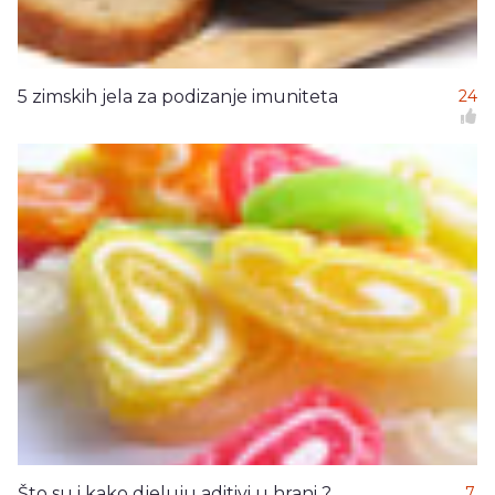
5 zimskih jela za podizanje imuniteta
24
Što su i kako djeluju aditivi u hrani ?
7