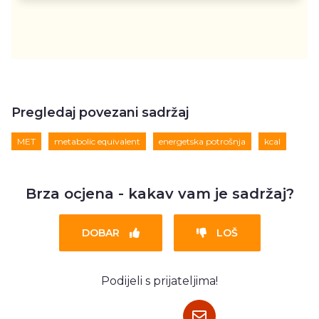
Pregledaj povezani sadržaj
MET
metabolic equivalent
energetska potrošnja
kcal
Brza ocjena - kakav vam je sadržaj?
DOBAR
LOŠ
Podijeli s prijateljima!