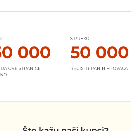
O
S PREKO
50 000
50 000
DA OVE STRANICE
REGISTRIRANIH FITOVACA
ČNO
Što kažu naši kupci?