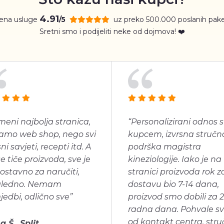
4.91
jena usluge
uz preko 500.000 poslanih pake
/5
Sretni smo i podijeliti neke od dojmova! ❤️
meni najbolja stranica,
“Personalizirani odnos s
amo web shop, nego svi
kupcem, izvrsna stručn
ni savjeti, recepti itd. A
podrška magistra
se tiče proizvoda, sve je
kineziologije. Iako je na
ostavno za naručiti,
stranici proizvoda rok z
gledno. Nemam
dostavu bio 7-14 dana,
jedbi, odlično sve”
proizvod smo dobili za 2
radna dana. Pohvale s
od kontakt centra, str
a Š., Split