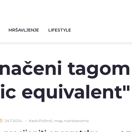
MRŠAVLJENJE
LIFESTYLE
značeni tagom
ic equivalent"
24.7.2024.
•
Karlo Prižmić, mag. nutricionizma