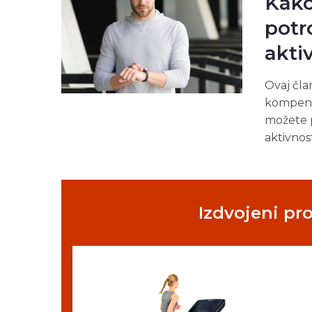
Kako
potr
aktiv
Ovaj čla
kompendi
možete p
aktivnost
Izdvojeni pr