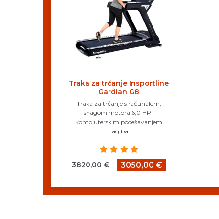
Traka za trčanje Insportline
Gardian G8
Traka za trčanje s računalom,
snagom motora 6,0 HP i
kompjuterskim podešavanjem
nagiba.
3820,00 €
3050,00 €