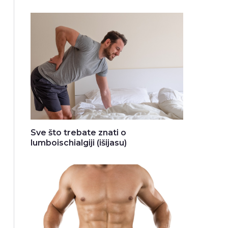
Sve što trebate znati o
lumboischialgiji (išijasu)