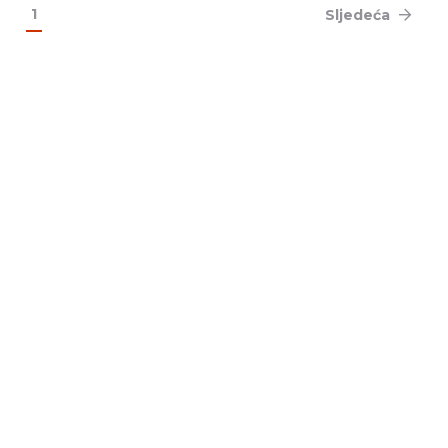
1
Sljedeća