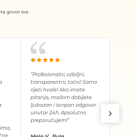
ta govori sve.
“Profesionalni, ozbiljni,
“Jako 
a
transparentni, točni! Samo
proizv
riječi hvale! Ako imate
dugogo
pitanja, mailom dobijete
je bilo
a
ljubazan i iscrpan odgovor
unutar 24h. Apsolutno
Mira C
preporučujem!”
vima,
učne
Maja V., Pula