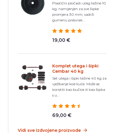
Plastični pločasti uteg težine 10
kg, namijenjen za sve šipke
promjera 30 mm, sadrži
gumenu presvlak...
19,00 €
Komplet utega i šipki
Cembar 40 kg
Set utega i šipki težine 40 kg za
vježbanje kod kuće. Može se
koristiti kao bučice ili kao šipka
s u...
69,00 €
Vidi sve izdvojene proizvode