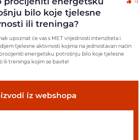
 procijeniti energetsku
13
ošnju bilo koje tjelesne
nosti ili treninga?
nak upoznat će vas s MET vrijednosti intenziteta i
jem tjelesne aktivnosti kojima na jednostavan način
rocijeniti energetsku potrošnju bilo koje tjelesne
i ili treninga kojim se bavite!
oizvodi iz webshopa