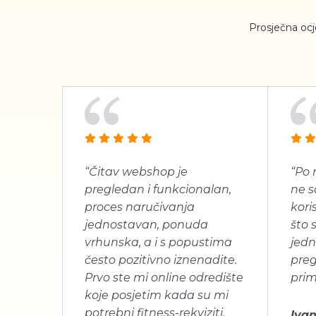
Prosječna oc
“Čitav webshop je
“Po 
pregledan i funkcionalan,
ne s
proces naručivanja
koris
jednostavan, ponuda
što 
vrhunska, a i s popustima
jedn
često pozitivno iznenadite.
pre
Prvo ste mi online odredište
prim
koje posjetim kada su mi
potrebni fitness-rekviziti.
Ivan