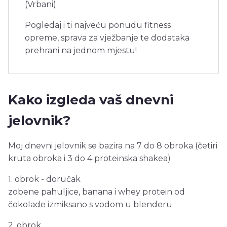
(Vrbani)
Pogledaj i ti najveću ponudu fitness
opreme, sprava za vježbanje te dodataka
prehrani na jednom mjestu!
Kako izgleda vaš dnevni
jelovnik?
Moj dnevni jelovnik se bazira na 7 do 8 obroka (četiri
kruta obroka i 3 do 4 proteinska shakea)
1. obrok - doručak
zobene pahuljice, banana i whey protein od
čokolade izmiksano s vodom u blenderu
2. obrok