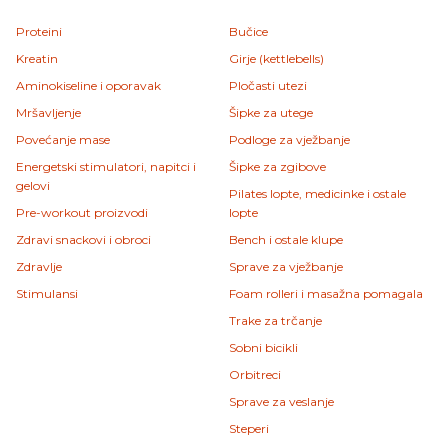
Proteini
Bučice
Kreatin
Girje (kettlebells)
Aminokiseline i oporavak
Pločasti utezi
Mršavljenje
Šipke za utege
Povećanje mase
Podloge za vježbanje
Energetski stimulatori, napitci i
Šipke za zgibove
gelovi
Pilates lopte, medicinke i ostale
Pre-workout proizvodi
lopte
Zdravi snackovi i obroci
Bench i ostale klupe
Zdravlje
Sprave za vježbanje
Stimulansi
Foam rolleri i masažna pomagala
Trake za trčanje
Sobni bicikli
Orbitreci
Sprave za veslanje
Steperi