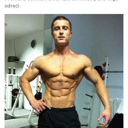
odreći.