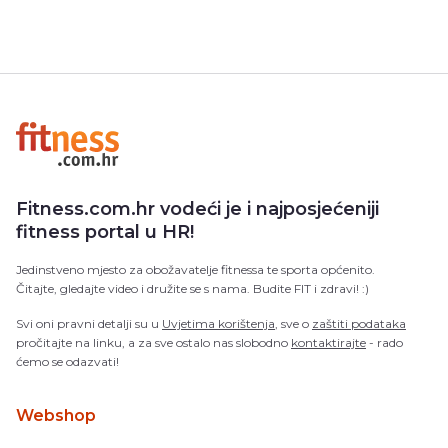
Fitness.com.hr vodeći je i najposjećeniji
fitness portal u HR!
Jedinstveno mjesto za obožavatelje fitnessa te sporta općenito.
Čitajte, gledajte video i družite se s nama. Budite FIT i zdravi! :)
Svi oni pravni detalji su u
Uvjetima korištenja
, sve o
zaštiti podataka
pročitajte na linku, a za sve ostalo nas slobodno
kontaktirajte
- rado
ćemo se odazvati!
Webshop