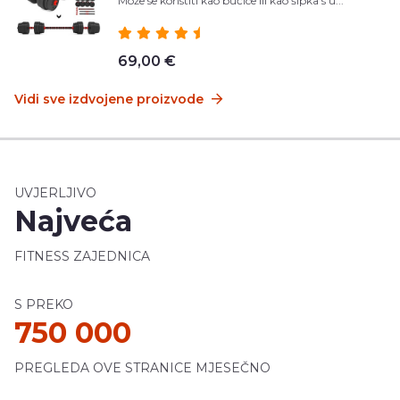
Može se koristiti kao bučice ili kao šipka s u...
69,00 €
Vidi sve izdvojene proizvode
UVJERLJIVO
Najveća
FITNESS ZAJEDNICA
S PREKO
750 000
PREGLEDA OVE STRANICE MJESEČNO