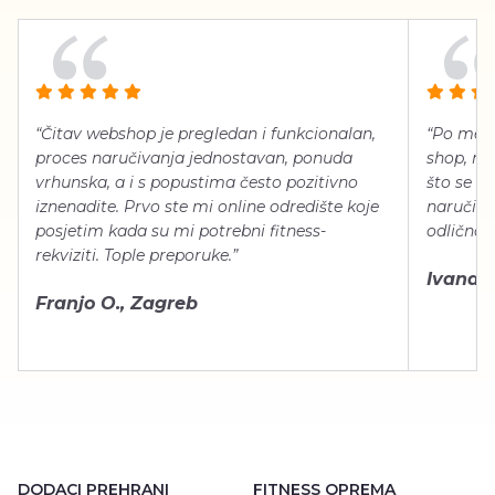
“Čitav webshop je pregledan i funkcionalan,
“Po meni
proces naručivanja jednostavan, ponuda
shop, neg
vrhunska, a i s popustima često pozitivno
što se ti
iznenadite. Prvo ste mi online odredište koje
naručiti
posjetim kada su mi potrebni fitness-
odlično 
rekviziti. Tople preporuke.”
Ivana Š.
Franjo O., Zagreb
DODACI PREHRANI
FITNESS OPREMA