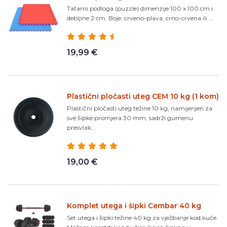
Tatami podloga (puzzle) dimenzije 100 x 100 cm i
debljine 2 cm. Boje: crveno-plava, crno-crvena ili ...
19,99 €
Plastični pločasti uteg CEM 10 kg (1 kom)
Plastični pločasti uteg težine 10 kg, namijenjen za
sve šipke promjera 30 mm, sadrži gumenu
presvlak...
19,00 €
Komplet utega i šipki Cembar 40 kg
Set utega i šipki težine 40 kg za vježbanje kod kuće.