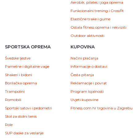
Aerobik, pilates i joga oprema
Funkcionalni trening i Crossfit
Elastične trake i gume
Ostala fitness oprema i rekviziti
Outdoor aktivnosti
SPORTSKA OPREMA
KUPOVINA
Švedske ljestve
Načini plaćanja
Pametne i digitalne vage
Informacije o dostavi
Shakeri i bidoni
Česta pitanja
Borilačka oprema
Reklamacije i povrat
Trampolini
Program lojalnosti
Romobili
Uvjeti kupovine
Sportski satovi i pedometri
Fitness.com.hr trgovina u Zagrebu
Stol za stolni tenis
Role
SUP daske za veslanje