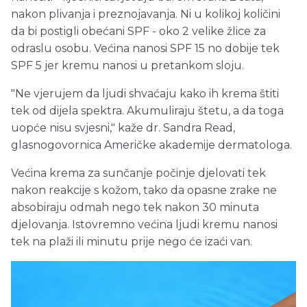
nakon plivanja i preznojavanja. Ni u kolikoj količini
da bi postigli obećani SPF - oko 2 velike žlice za
odraslu osobu. Većina nanosi SPF 15 no dobije tek
SPF 5 jer kremu nanosi u pretankom sloju.
"Ne vjerujem da ljudi shvaćaju kako ih krema štiti
tek od dijela spektra. Akumuliraju štetu, a da toga
uopće nisu svjesni," kaže dr. Sandra Read,
glasnogovornica Američke akademije dermatologa.
Većina krema za sunčanje počinje djelovati tek
nakon reakcije s kožom, tako da opasne zrake ne
absobiraju odmah nego tek nakon 30 minuta
djelovanja. Istovremno većina ljudi kremu nanosi
tek na plaži ili minutu prije nego će izaći van.