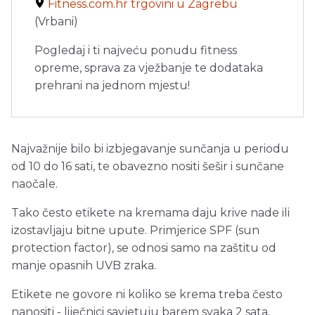
Fitness.com.hr trgovini u Zagrebu
(Vrbani)
Pogledaj i ti najveću ponudu fitness
opreme, sprava za vježbanje te dodataka
prehrani na jednom mjestu!
Najvažnije bilo bi izbjegavanje sunčanja u periodu
od 10 do 16 sati, te obavezno nositi šešir i sunčane
naočale.
Tako često etikete na kremama daju krive nade ili
izostavljaju bitne upute. Primjerice SPF (sun
protection factor), se odnosi samo na zaštitu od
manje opasnih UVB zraka.
Etikete ne govore ni koliko se krema treba često
nanositi - liječnici savjetuju barem svaka 2 sata,