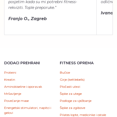
posjetim kada su mi potrebni fitness-
odlično 
rekviziti. Tople preporuke.”
Ivana Š.
Franjo O., Zagreb
DODACI PREHRANI
FITNESS OPREMA
Proteini
Bučice
Kreatin
Girje (kettlebells)
Aminokiseline i oporavak
Pločasti utezi
Mršavljenje
Šipke za utege
Povećanje mase
Podloge za vježbanje
Energetski stimulatori, napitci i
Šipke za zgibove
gelovi
Pilates lopte, medicinke i ostale