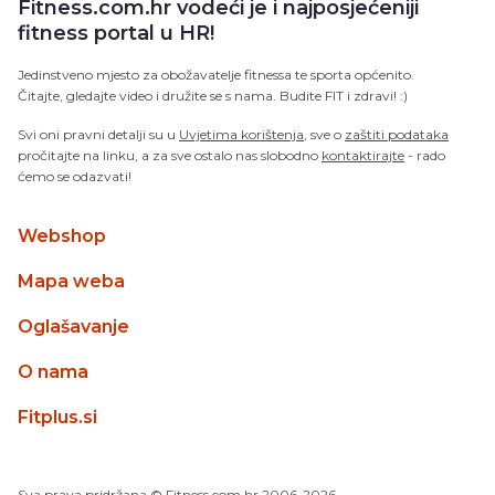
Fitness.com.hr vodeći je i najposjećeniji
fitness portal u HR!
Jedinstveno mjesto za obožavatelje fitnessa te sporta općenito.
Čitajte, gledajte video i družite se s nama. Budite FIT i zdravi! :)
Svi oni pravni detalji su u
Uvjetima korištenja
, sve o
zaštiti podataka
pročitajte na linku, a za sve ostalo nas slobodno
kontaktirajte
- rado
ćemo se odazvati!
Webshop
Mapa weba
Oglašavanje
O nama
Fitplus.si
Sva prava pridržana
© Fitness.com.hr
2006-2026