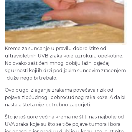
Kreme za sunčanje u pravilu dobro štite od
ultravioletnih UVB zraka koje uzrokuju opekotine.
No ovako zaštićeni mnogi dobiju lažni osjećaj
sigurnosti koji ih drži pod jakim sunčevim zračenjem
i duže nego bi trebalo.
Ovo dugo izlaganje zrakama povećava rizik od
pojave zloćudnog i dobroćudnog raka kože. A da bi
nastala šteta nije potrebno zagorjeti.
Što je još gore većina krema ne štiti nas najbolje od
UVA zraka koje su što se tiče pojave tumora i bora
još opasnije jer prodiru dublje u kožu. I to je istinito