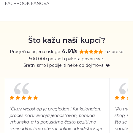
FACEBOOK FANOVA
Što kažu naši kupci?
4.91
Prosječna ocjena usluge
uz preko
/5
500.000 poslanih paketa govori sve.
Sretni smo i podijeliti neke od dojmova! ❤️
“Čitav webshop je pregledan i funkcionalan,
“Po meni
proces naručivanja jednostavan, ponuda
shop, neg
vrhunska, a i s popustima često pozitivno
što se ti
iznenadite. Prvo ste mi online odredište koje
naručiti