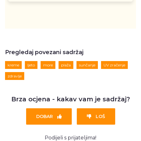
Pregledaj povezani sadržaj
kreme
ljeto
more
plaža
sunčanje
UV zračenje
zdravlje
Brza ocjena - kakav vam je sadržaj?
DOBAR
LOŠ
Podijeli s prijateljima!