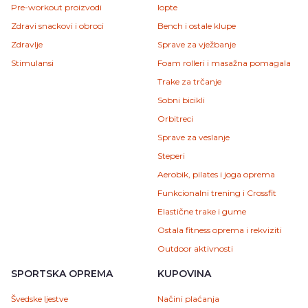
Pre-workout proizvodi
lopte
Zdravi snackovi i obroci
Bench i ostale klupe
Zdravlje
Sprave za vježbanje
Stimulansi
Foam rolleri i masažna pomagala
Trake za trčanje
Sobni bicikli
Orbitreci
Sprave za veslanje
Steperi
Aerobik, pilates i joga oprema
Funkcionalni trening i Crossfit
Elastične trake i gume
Ostala fitness oprema i rekviziti
Outdoor aktivnosti
SPORTSKA OPREMA
KUPOVINA
Švedske ljestve
Načini plaćanja