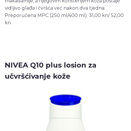
makadamije, a njegovim korištenjem koža postaje
vidljivo glađa i čvršća već nakon dva tjedna.
Preporučena MPC (250 ml/400 ml): 31,00 kn/ 52,00
kn
NIVEA Q10 plus losion za
učvršćivanje kože