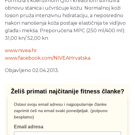
Formula s koenzimom Q10 i kreatinom stimulira
obnovu stanica i učvršćuje kožu. Normalnoj koži
losion pruža intenzivnu hidrataciju, a neposredno
nakon nanošenja koža postaje elastičnija te vidljivo
glađa i mekša. Preporučena MPC (250 ml/400 ml):
31,00 kn/ 52,00 kn
www.nivea.hr
www.facebook.com/NIVEAHrvatska
Objavljeno 02.04.2013.