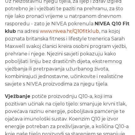
Uz neizostavnu njegu tijela, za lijep i zdrav izgled
potrebno je i vježbati te paziti na prehranu, za što
nije lako pronaći vrijeme u natrpanom dnevnom
rasporedu - zato je NIVEA pokrenula
NIVEA Q10 Fit
klub
na adresi
www.nivea.hr/Q10fitklub
, na kojoj
poznata britanska fitness i lifestyle trenerica Sarah
Maxwell svakoj članici kreira osobni program vježbi,
prehrane i njege. Njezini savjeti pokazuju kako
poboljšati liniju bez drastičnih dijeta, ekstremnog
vježbanja ili pretrpavanja užurbanog života,
kombinirajući jednostavne, učinkovite i realistične
savjete s NIVEA proizvodima za njegu tijela.
Vježbanje
potiče proizvodnju Q10-a, koji ima
pozitivan učinak na cijelo tijelo: smanjuje krvni tlak,
povećava razinu energije, poboljšava pamćenje te
ojačava imunološki sustav. Koenzim Q10 je izvor
energije potreban za preživljavanje, a količina Q10-a
koje naše tijelo proizvodi sa starenjem se smanjuje.