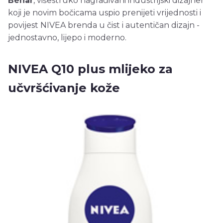
Béhar
, višestruko nagrađivani industrijski dizajner
koji je novim bočicama uspio prenijeti vrijednosti i
povijest NIVEA brenda u čist i autentičan dizajn -
jednostavno, lijepo i moderno.
NIVEA Q10 plus mlijeko za
učvršćivanje kože