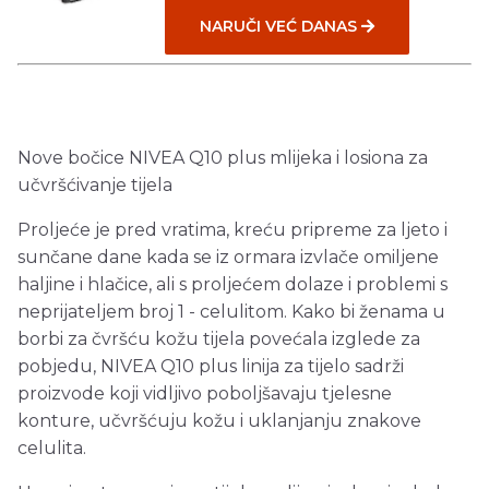
NARUČI VEĆ DANAS
Nove bočice NIVEA Q10 plus mlijeka i losiona za
učvršćivanje tijela
Proljeće je pred vratima, kreću pripreme za ljeto i
sunčane dane kada se iz ormara izvlače omiljene
haljine i hlačice, ali s proljećem dolaze i problemi s
neprijateljem broj 1 - celulitom. Kako bi ženama u
borbi za čvršću kožu tijela povećala izglede za
pobjedu, NIVEA Q10 plus linija za tijelo sadrži
proizvode koji vidljivo poboljšavaju tjelesne
konture, učvršćuju kožu i uklanjanju znakove
celulita.