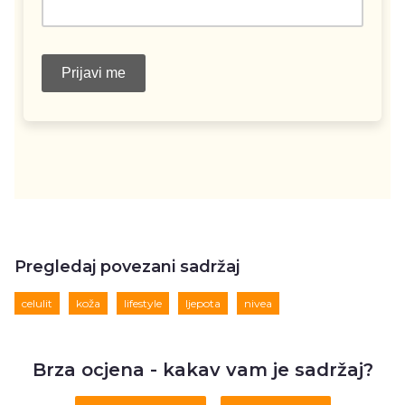
Pregledaj povezani sadržaj
celulit
koža
lifestyle
ljepota
nivea
Brza ocjena - kakav vam je sadržaj?