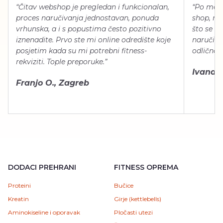
“Čitav webshop je pregledan i funkcionalan,
“Po meni
proces naručivanja jednostavan, ponuda
shop, neg
vrhunska, a i s popustima često pozitivno
što se ti
iznenadite. Prvo ste mi online odredište koje
naručiti
posjetim kada su mi potrebni fitness-
odlično 
rekviziti. Tople preporuke.”
Ivana Š.
Franjo O., Zagreb
DODACI PREHRANI
FITNESS OPREMA
Proteini
Bučice
Kreatin
Girje (kettlebells)
Aminokiseline i oporavak
Pločasti utezi