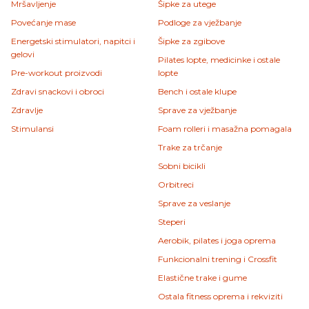
Mršavljenje
Šipke za utege
Povećanje mase
Podloge za vježbanje
Energetski stimulatori, napitci i
Šipke za zgibove
gelovi
Pilates lopte, medicinke i ostale
Pre-workout proizvodi
lopte
Zdravi snackovi i obroci
Bench i ostale klupe
Zdravlje
Sprave za vježbanje
Stimulansi
Foam rolleri i masažna pomagala
Trake za trčanje
Sobni bicikli
Orbitreci
Sprave za veslanje
Steperi
Aerobik, pilates i joga oprema
Funkcionalni trening i Crossfit
Elastične trake i gume
Ostala fitness oprema i rekviziti