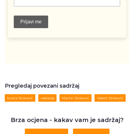
Pregledaj povezani sadržaj
braća Sinković
veslanje
Martin Sinković
Valent Sinković
Brza ocjena - kakav vam je sadržaj?