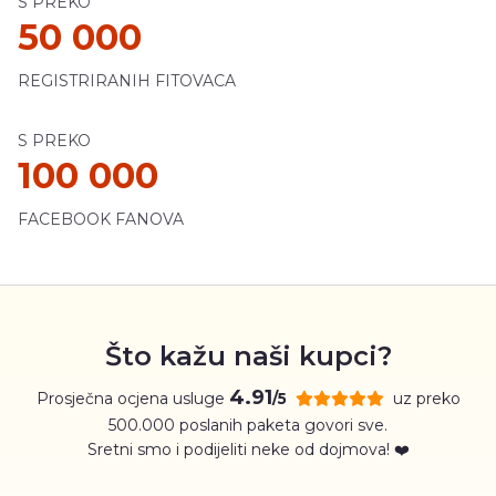
S PREKO
50 000
REGISTRIRANIH FITOVACA
S PREKO
100 000
FACEBOOK FANOVA
Što kažu naši kupci?
4.91
Prosječna ocjena usluge
uz preko
/5
500.000 poslanih paketa govori sve.
Sretni smo i podijeliti neke od dojmova! ❤️