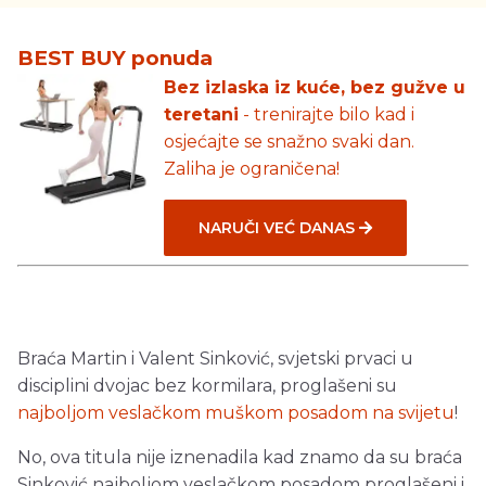
BEST BUY ponuda
Bez izlaska iz kuće, bez gužve u
teretani
- trenirajte bilo kad i
osjećajte se snažno svaki dan.
Zaliha je ograničena!
NARUČI VEĆ DANAS
Braća Martin i Valent Sinković, svjetski prvaci u
disciplini dvojac bez kormilara, proglašeni su
najboljom veslačkom muškom posadom na svijetu
!
No, ova titula nije iznenadila kad znamo da su braća
Sinković najboljom veslačkom posadom proglašeni i