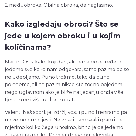
2 međuobroka. Obilna obroka, da naglasimo.
Kako izgledaju obroci? Što se
jede u kojem obroku i u kojim
količinama?
Martin: Ovisi kako koji dan, ali nemamo određeno i
jedemo sve kako nam odgovara, samo pazimo da se
ne udebljamo. Puno trošimo, tako da puno i
pojedemo, ali ne pazim nikad što točno pojedem,
nego uglavnom ako je bliže natjecanju onda više
tjestenine i više ugljikohidrata.
Valent: Naš sport je izdržljivost i puno treniramo pa
možemo puno jesti. Ne znači nam svaki gram i ne
mjerimo koliko čega unosimo, bitno je da jedemo
zdravo i raznoliko. Primjer dnevnog jelovnika: