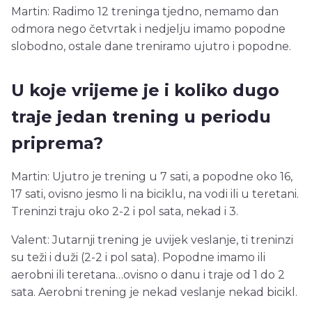
Martin: Radimo 12 treninga tjedno, nemamo dan
odmora nego četvrtak i nedjelju imamo popodne
slobodno, ostale dane treniramo ujutro i popodne.
U koje vrijeme je i koliko dugo
traje jedan trening u periodu
priprema?
Martin: Ujutro je trening u 7 sati, a popodne oko 16,
17 sati, ovisno jesmo li na biciklu, na vodi ili u teretani.
Treninzi traju oko 2-2 i pol sata, nekad i 3.
Valent: Jutarnji trening je uvijek veslanje, ti treninzi
su teži i duži (2-2 i pol sata). Popodne imamo ili
aerobni ili teretana…ovisno o danu i traje od 1 do 2
sata. Aerobni trening je nekad veslanje nekad bicikl.