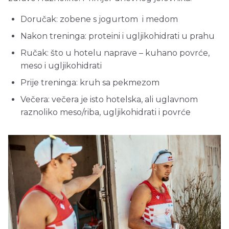
Doručak: zobene s jogurtom i medom
Nakon treninga: proteini i ugljikohidrati u prahu
Ručak: što u hotelu naprave – kuhano povrće,
meso i ugljikohidrati
Prije treninga: kruh sa pekmezom
Večera: večera je isto hotelska, ali uglavnom
raznoliko meso/riba, ugljikohidrati i povrće