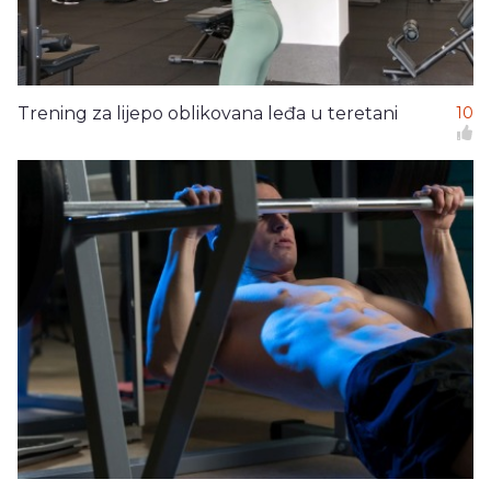
Trening za lijepo oblikovana leđa u teretani
10