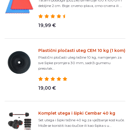
Tatami podloga (puzzle) dimenzije 100 x 100 cm i
debljine 2 cm. Boje: crveno-plava, crno-crvena ili ...
19,99 €
Plastični pločasti uteg CEM 10 kg (1 kom)
Plastični pločasti uteg težine 10 kg, namijenjen za
sve šipke promjera 30 mm, sadrži gumenu
presvlak...
19,00 €
Komplet utega i šipki Cembar 40 kg
Set utega i šipki težine 40 kg za vježbanje kod kuće.
Može se koristiti kao bučice ili kao šipka s u...