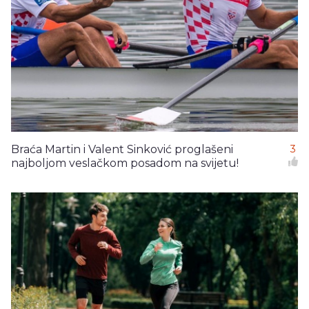
Braća Martin i Valent Sinković proglašeni
3
najboljom veslačkom posadom na svijetu!