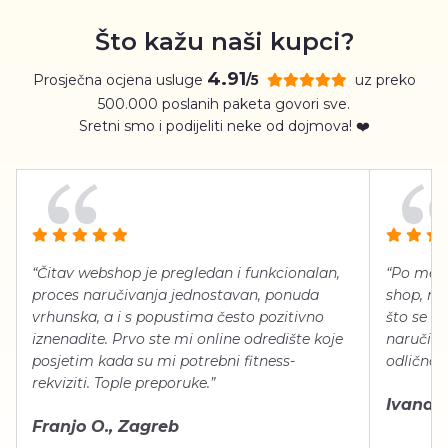
Što kažu naši kupci?
4.91
Prosječna ocjena usluge
uz preko
/5
500.000 poslanih paketa govori sve.
Sretni smo i podijeliti neke od dojmova! ❤️
“Čitav webshop je pregledan i funkcionalan,
“Po meni
proces naručivanja jednostavan, ponuda
shop, neg
vrhunska, a i s popustima često pozitivno
što se ti
iznenadite. Prvo ste mi online odredište koje
naručiti
posjetim kada su mi potrebni fitness-
odlično 
rekviziti. Tople preporuke.”
Ivana Š.
Franjo O., Zagreb