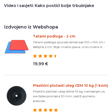
Video i savjeti: Kako postići bolje trbušnjake
Izdvojeno iz Webshopa
Tatami podloga - 2 cm
Tatami podloga (puzzle) dimenzije 100 x 100 cm i
debljine 2 cm. Boje: crveno-plava, crno-crvena ili ...
19,99 €
Plastični pločasti uteg CEM 10 kg (1 kom)
Plastični pločasti uteg težine 10 kg, namijenjen za
sve šipke promjera 30 mm, sadrži gumenu
presvlak...