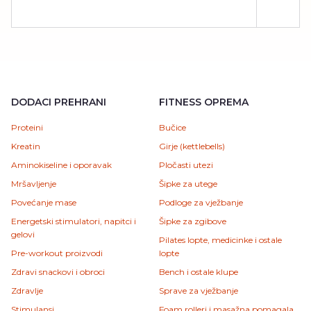
DODACI PREHRANI
FITNESS OPREMA
Proteini
Bučice
Kreatin
Girje (kettlebells)
Aminokiseline i oporavak
Pločasti utezi
Mršavljenje
Šipke za utege
Povećanje mase
Podloge za vježbanje
Energetski stimulatori, napitci i
Šipke za zgibove
gelovi
Pilates lopte, medicinke i ostale
Pre-workout proizvodi
lopte
Zdravi snackovi i obroci
Bench i ostale klupe
Zdravlje
Sprave za vježbanje
Stimulansi
Foam rolleri i masažna pomagala