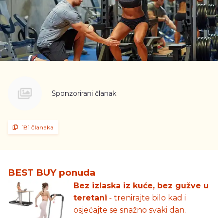
Sponzorirani članak
181 članaka
BEST BUY ponuda
Bez izlaska iz kuće, bez gužve u
teretani
- trenirajte bilo kad i
osjećajte se snažno svaki dan.