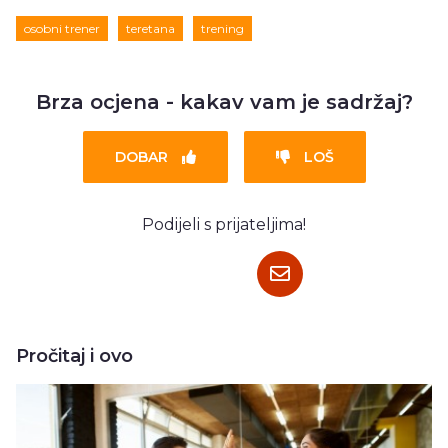
osobni trener
teretana
trening
Brza ocjena - kakav vam je sadržaj?
DOBAR
LOŠ
Podijeli s prijateljima!
Pročitaj i ovo