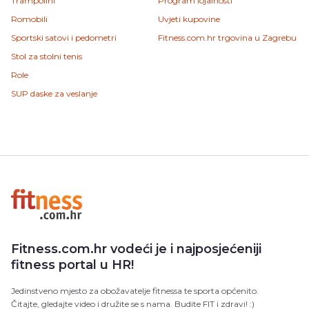
Trampolini
Program lojalnosti
Romobili
Uvjeti kupovine
Sportski satovi i pedometri
Fitness.com.hr trgovina u Zagrebu
Stol za stolni tenis
Role
SUP daske za veslanje
Fitness.com.hr vodeći je i najposjećeniji
fitness portal u HR!
Jedinstveno mjesto za obožavatelje fitnessa te sporta općenito.
Čitajte, gledajte video i družite se s nama. Budite FIT i zdravi! :)