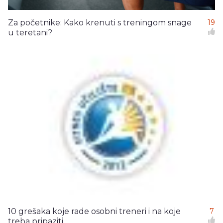
Za početnike: Kako krenuti s treningom snage
19
u teretani?
10 grešaka koje rade osobni treneri i na koje
7
treba pripaziti