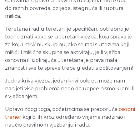
spravama. Upravo u takvim situacijama može doći
do raznih povreda, ozljeda, istegnuća ili ruptura
mišića.
Teretana i rad u teretani je specifičan. potrebno je
točno znati kako se u teretani vježba, koja sprava je
za koju mišićnu skupinu, ako se radi s utezima koji
mišić ili mišićna skupina se aktiviraju, je li vježba
osnovna ili izolirajuća… teretana je prava mala
znanost i sve te sprave treba gledati s poštovanjem!
Jedna kriva vježba, jedan krivi pokret, može nam
nanijeti više problema nego da uopće nismo krenuli
s vježbanjem.
Upravo zbog toga, početnicima se preporuča
osobni
trener
koji bi ih kroz određeno vrijeme nadzirao i
naučio pravilnom vježbanju i radu.