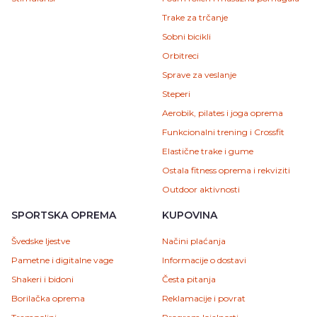
Trake za trčanje
Sobni bicikli
Orbitreci
Sprave za veslanje
Steperi
Aerobik, pilates i joga oprema
Funkcionalni trening i Crossfit
Elastične trake i gume
Ostala fitness oprema i rekviziti
Outdoor aktivnosti
SPORTSKA OPREMA
KUPOVINA
Švedske ljestve
Načini plaćanja
Pametne i digitalne vage
Informacije o dostavi
Shakeri i bidoni
Česta pitanja
Borilačka oprema
Reklamacije i povrat