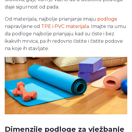
daje sigurnost od pada.
Od materijala, najbolje prianjanje imaju
podloge
napravljene od
TPE
i
PVC materijala
. Imajte na umu
da podloge najbolje prianjaju kad su čiste i bez
ikakvih mrvica, pa ih redovno čistite i čistite podove
na koje ih stavljate.
Dimenzije podloge za vježbanje