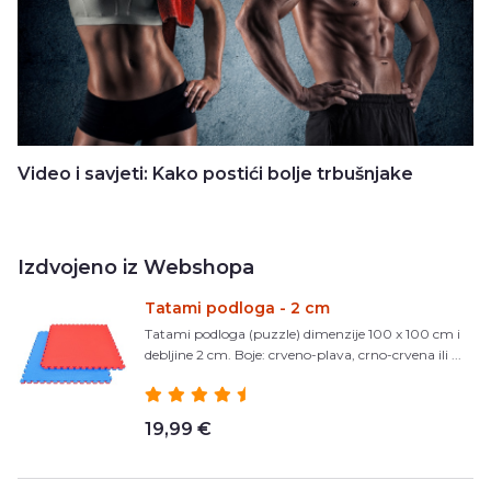
Video i savjeti: Kako postići bolje trbušnjake
Izdvojeno iz Webshopa
Tatami podloga - 2 cm
Tatami podloga (puzzle) dimenzije 100 x 100 cm i
debljine 2 cm. Boje: crveno-plava, crno-crvena ili ...
19,99 €