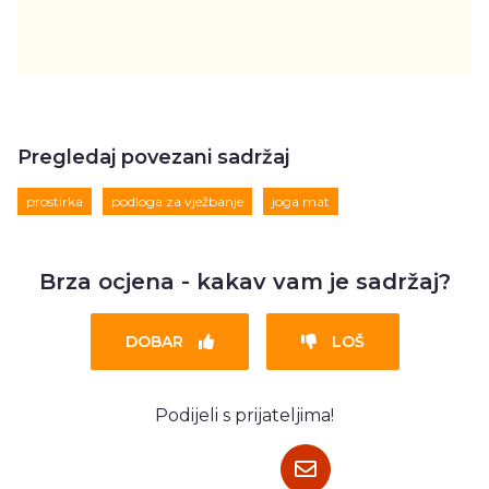
Pregledaj povezani sadržaj
prostirka
podloga za vježbanje
joga mat
Brza ocjena - kakav vam je sadržaj?
DOBAR
LOŠ
Podijeli s prijateljima!