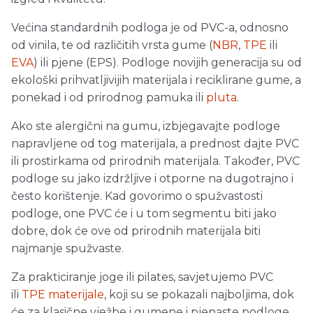
Većina standardnih podloga je od PVC-a, odnosno
od vinila, te od različitih vrsta gume (
NBR
,
TPE
ili
EVA
) ili pjene (EPS). Podloge novijih generacija su od
ekološki prihvatljivijih materijala i reciklirane gume, a
ponekad i od prirodnog pamuka ili
pluta
.
Ako ste alergični na gumu, izbjegavajte podloge
napravljene od tog materijala, a prednost dajte PVC
ili prostirkama od prirodnih materijala. Također, PVC
podloge su jako izdržljive i otporne na dugotrajno i
često korištenje. Kad govorimo o spužvastosti
podloge, one PVC će i u tom segmentu biti jako
dobre, dok će ove od prirodnih materijala biti
najmanje spužvaste.
Za prakticiranje joge ili pilates, savjetujemo PVC
ili
TPE materijale
, koji su se pokazali najboljima, dok
će za klasične vježbe i gumene i pjenaste podloge