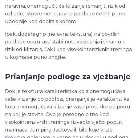
neravna, onemogućit će klizanje i smanjiti rizik od
ozljede. Istovremeno, ravne podloge će biti puno
udobnije kod dodira s kožom.
Ipak, dodani grip (neravna tekstura) na površini
podloge osigurava stabilnost vježbanja i smanjuje
rizik od klizanja, čak i kod visokointenzivnih treninga
u kojima se puno znojite.
Prianjanje podloge za vježbanje
Dok je tekstura karakteristika koja onemogućava
vaše klizanje po podlozi, prianjanje je karakteristika
koja onemogućava klizanje vaše prostirke po podu
na koji je stavite. Ovo je posebno bitno kod
visokointenzivnih treninga i izvedbi vježbi poput
marinaca, Jumping Jackova ili bilo koje vrste
skokova, gdje vam je važno da u doskoku podloga