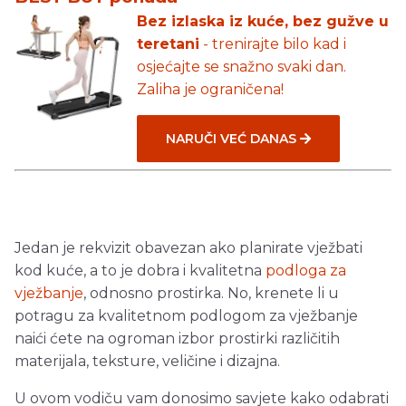
Bez izlaska iz kuće, bez gužve u
teretani
- trenirajte bilo kad i
osjećajte se snažno svaki dan.
Zaliha je ograničena!
NARUČI VEĆ DANAS
Jedan je rekvizit obavezan ako planirate vježbati
kod kuće, a to je dobra i kvalitetna
podloga za
vježbanje
, odnosno prostirka. No, krenete li u
potragu za kvalitetnom podlogom za vježbanje
naići ćete na ogroman izbor prostirki različitih
materijala, teksture, veličine i dizajna.
U ovom vodiču vam donosimo savjete kako odabrati