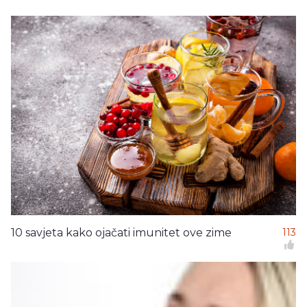
10 savjeta kako ojačati imunitet ove zime
113