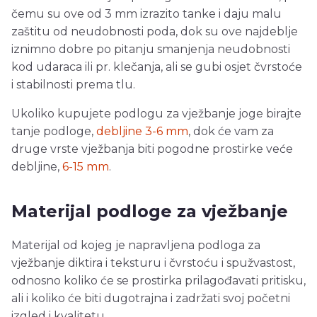
čemu su ove od 3 mm izrazito tanke i daju malu
zaštitu od neudobnosti poda, dok su ove najdeblje
iznimno dobre po pitanju smanjenja neudobnosti
kod udaraca ili pr. klečanja, ali se gubi osjet čvrstoće
i stabilnosti prema tlu.
Ukoliko kupujete podlogu za vježbanje joge birajte
tanje podloge,
debljine 3-6 mm
, dok će vam za
druge vrste vježbanja biti pogodne prostirke veće
debljine,
6-15 mm
.
Materijal podloge za vježbanje
Materijal od kojeg je napravljena podloga za
vježbanje diktira i teksturu i čvrstoću i spužvastost,
odnosno koliko će se prostirka prilagođavati pritisku,
ali i koliko će biti dugotrajna i zadržati svoj početni
izgled i kvalitetu.