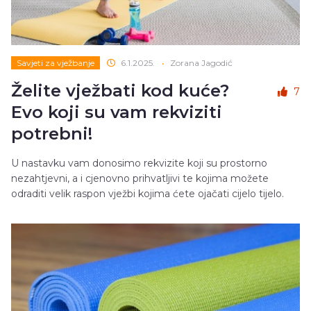
Savjeti za vježbanje
6.1.2025.
•
Zorana Jagodić
Želite vježbati kod kuće?
7
Evo koji su vam rekviziti
potrebni!
U nastavku vam donosimo rekvizite koji su prostorno
nezahtjevni, a i cjenovno prihvatljivi te kojima možete
odraditi velik raspon vježbi kojima ćete ojačati cijelo tijelo.