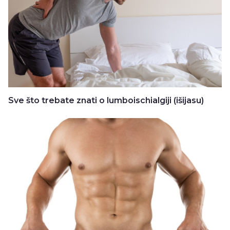
Sve što trebate znati o lumboischialgiji (išijasu)