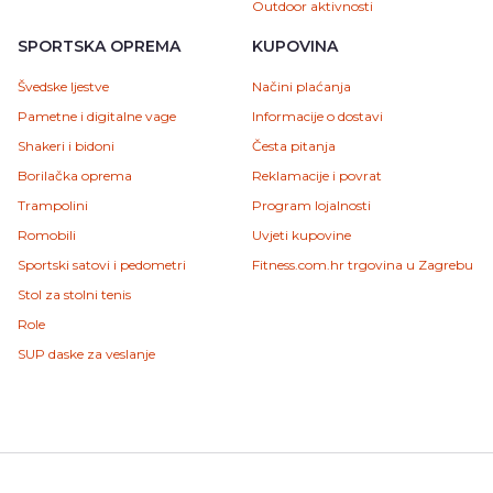
Outdoor aktivnosti
SPORTSKA OPREMA
KUPOVINA
Švedske ljestve
Načini plaćanja
Pametne i digitalne vage
Informacije o dostavi
Shakeri i bidoni
Česta pitanja
Borilačka oprema
Reklamacije i povrat
Trampolini
Program lojalnosti
Romobili
Uvjeti kupovine
Sportski satovi i pedometri
Fitness.com.hr trgovina u Zagrebu
Stol za stolni tenis
Role
SUP daske za veslanje