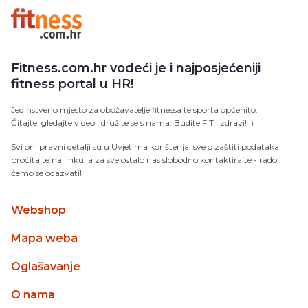
Fitness.com.hr vodeći je i najposjećeniji
fitness portal u HR!
Jedinstveno mjesto za obožavatelje fitnessa te sporta općenito.
Čitajte, gledajte video i družite se s nama. Budite FIT i zdravi! :)
Svi oni pravni detalji su u
Uvjetima korištenja
, sve o
zaštiti podataka
pročitajte na linku, a za sve ostalo nas slobodno
kontaktirajte
- rado
ćemo se odazvati!
Webshop
Mapa weba
Oglašavanje
O nama