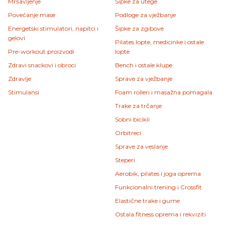
Mršavljenje
Šipke za utege
Povećanje mase
Podloge za vježbanje
Energetski stimulatori, napitci i
Šipke za zgibove
gelovi
Pilates lopte, medicinke i ostale
Pre-workout proizvodi
lopte
Zdravi snackovi i obroci
Bench i ostale klupe
Zdravlje
Sprave za vježbanje
Stimulansi
Foam rolleri i masažna pomagala
Trake za trčanje
Sobni bicikli
Orbitreci
Sprave za veslanje
Steperi
Aerobik, pilates i joga oprema
Funkcionalni trening i Crossfit
Elastične trake i gume
Ostala fitness oprema i rekviziti