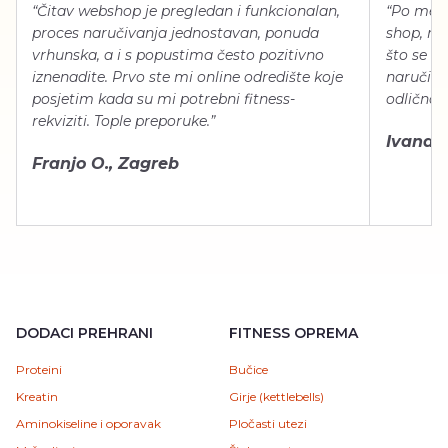
“Čitav webshop je pregledan i funkcionalan,
“Po meni
proces naručivanja jednostavan, ponuda
shop, neg
vrhunska, a i s popustima često pozitivno
što se ti
iznenadite. Prvo ste mi online odredište koje
naručiti
posjetim kada su mi potrebni fitness-
odlično 
rekviziti. Tople preporuke.”
Ivana Š.
Franjo O., Zagreb
DODACI PREHRANI
FITNESS OPREMA
Proteini
Bučice
Kreatin
Girje (kettlebells)
Aminokiseline i oporavak
Pločasti utezi