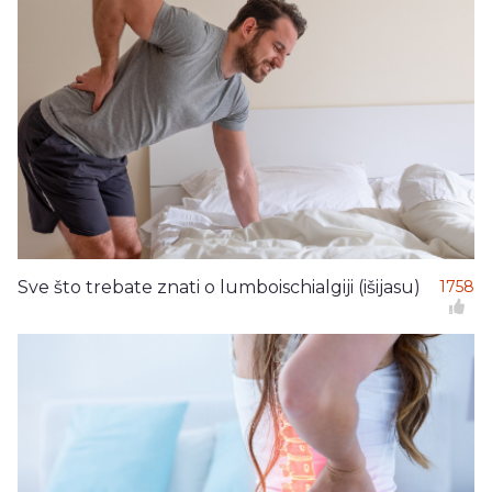
Sve što trebate znati o lumboischialgiji (išijasu)
1758