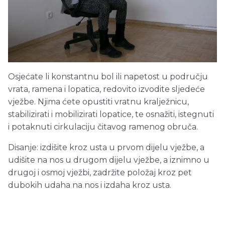
Osjećate li konstantnu bol ili napetost u području
vrata, ramena i lopatica, redovito izvodite sljedeće
vježbe. Njima ćete opustiti vratnu kralježnicu,
stabilizirati i mobilizirati lopatice, te osnažiti, istegnuti
i potaknuti cirkulaciju čitavog ramenog obruča.
Disanje: izdišite kroz usta u prvom dijelu vježbe, a
udišite na nos u drugom dijelu vježbe, a iznimno u
drugoj i osmoj vježbi, zadržite položaj kroz pet
dubokih udaha na nos i izdaha kroz usta.