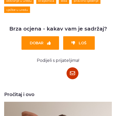
istezanje u uredu
kralježnica
leđa
pravilno sjedenje
vježbe u uredu
Brza ocjena - kakav vam je sadržaj?
DOBAR
LOŠ
Podijeli s prijateljima!
Pročitaj i ovo