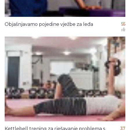
Objašnjavamo pojedine vježbe za leđa
55
Kettlebell trening za rješavanje problema s
37