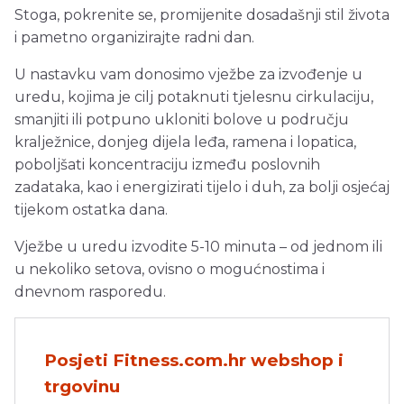
Stoga, pokrenite se, promijenite dosadašnji stil života
i pametno organizirajte radni dan.
U nastavku vam donosimo vježbe za izvođenje u
uredu, kojima je cilj potaknuti tjelesnu cirkulaciju,
smanjiti ili potpuno ukloniti bolove u području
kralježnice, donjeg dijela leđa, ramena i lopatica,
poboljšati koncentraciju između poslovnih
zadataka, kao i energizirati tijelo i duh, za bolji osjećaj
tijekom ostatka dana.
Vježbe u uredu izvodite 5-10 minuta – od jednom ili
u nekoliko setova, ovisno o mogućnostima i
dnevnom rasporedu.
Posjeti Fitness.com.hr webshop i
trgovinu