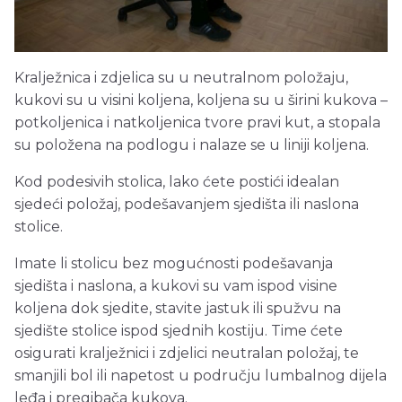
Kralježnica i zdjelica su u neutralnom položaju,
kukovi su u visini koljena, koljena su u širini kukova –
potkoljenica i natkoljenica tvore pravi kut, a stopala
su položena na podlogu i nalaze se u liniji koljena.
Kod podesivih stolica, lako ćete postići idealan
sjedeći položaj, podešavanjem sjedišta ili naslona
stolice.
Imate li stolicu bez mogućnosti podešavanja
sjedišta i naslona, a kukovi su vam ispod visine
koljena dok sjedite, stavite jastuk ili spužvu na
sjedište stolice ispod sjednih kostiju. Time ćete
osigurati kralježnici i zdjelici neutralan položaj, te
smanjili bol ili napetost u području lumbalnog dijela
leđa i pregibača kukova.