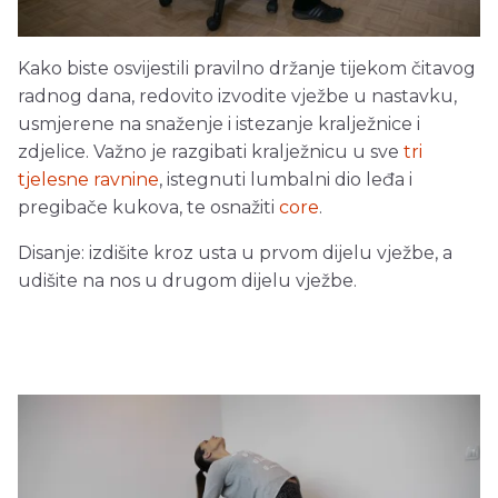
Kako biste osvijestili pravilno držanje tijekom čitavog
radnog dana, redovito izvodite vježbe u nastavku,
usmjerene na snaženje i istezanje kralježnice i
zdjelice. Važno je razgibati kralježnicu u sve
tri
tjelesne ravnine
, istegnuti lumbalni dio leđa i
pregibače kukova, te osnažiti
core
.
Disanje: izdišite kroz usta u prvom dijelu vježbe, a
udišite na nos u drugom dijelu vježbe.