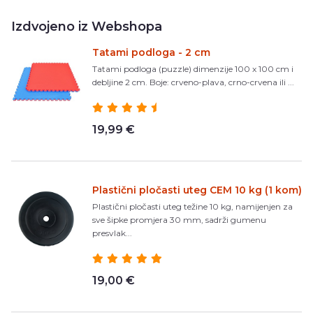
Izdvojeno iz Webshopa
Tatami podloga - 2 cm
Tatami podloga (puzzle) dimenzije 100 x 100 cm i
debljine 2 cm. Boje: crveno-plava, crno-crvena ili ...
19,99 €
Plastični pločasti uteg CEM 10 kg (1 kom)
Plastični pločasti uteg težine 10 kg, namijenjen za
sve šipke promjera 30 mm, sadrži gumenu
presvlak...
19,00 €