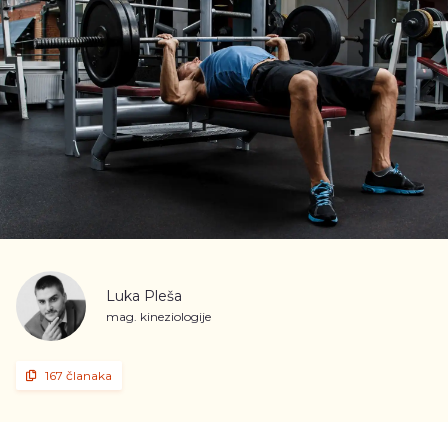
Luka Pleša
mag. kineziologije
167 članaka