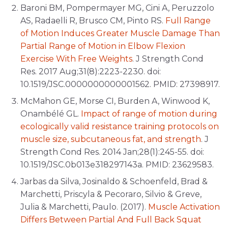
Baroni BM, Pompermayer MG, Cini A, Peruzzolo
AS, Radaelli R, Brusco CM, Pinto RS.
Full Range
of Motion Induces Greater Muscle Damage Than
Partial Range of Motion in Elbow Flexion
Exercise With Free Weights
. J Strength Cond
Res. 2017 Aug;31(8):2223-2230. doi:
10.1519/JSC.0000000000001562. PMID: 27398917.
McMahon GE, Morse CI, Burden A, Winwood K,
Onambélé GL.
Impact of range of motion during
ecologically valid resistance training protocols on
muscle size, subcutaneous fat, and strength
. J
Strength Cond Res. 2014 Jan;28(1):245-55. doi:
10.1519/JSC.0b013e318297143a. PMID: 23629583.
Jarbas da Silva, Josinaldo & Schoenfeld, Brad &
Marchetti, Priscyla & Pecoraro, Silvio & Greve,
Julia & Marchetti, Paulo. (2017).
Muscle Activation
Differs Between Partial And Full Back Squat