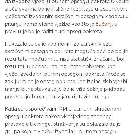
da izvedba vježbi u punom opsegu pokreta u većini
slučajeva ima bolje ili slične rezultate u usporedbi s
vježbama izvedenim skraćenim opsegom. Kada su u
pitanju kompleksne vježbe kao što je
čučanj
, u
pravilu je bolje raditi puni opseg pokreta.
Pokazalo se da je kod nekih izolacijskih vježbi
skraćenim opsegom pokreta moguće doći do boljih
rezultata, međutim to nisu statistički značajno bolji
rezultati u odnosu na rezultate dobivene kod
vježbi izvedenih punim opsegom pokreta. Može se
zaključiti da je opseg pokreta kod izolacijskih vježbi
manje bitna stavka te je bolje više pažnje pridodati
povećanju broja ponavljanja ili težine utega.
Kada su uspoređivani 1RM u punom i skraćenom
opsegu pokreta nakon višetjednog zadanog
protokola treninga, istraživanja su dokazala da je
grupa koja je vježbu izvodila u punom opsegu