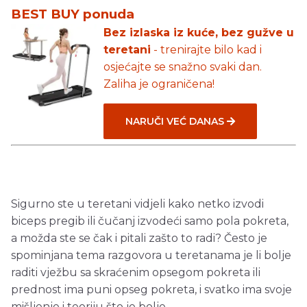
BEST BUY ponuda
Bez izlaska iz kuće, bez gužve u
teretani
- trenirajte bilo kad i
osjećajte se snažno svaki dan.
Zaliha je ograničena!
NARUČI VEĆ DANAS
Sigurno ste u teretani vidjeli kako netko izvodi
biceps pregib ili čučanj izvodeći samo pola pokreta,
a možda ste se čak i pitali zašto to radi? Često je
spominjana tema razgovora u teretanama je li bolje
raditi vježbu sa skraćenim opsegom pokreta ili
prednost ima puni opseg pokreta, i svatko ima svoje
mišljenje i teoriju što je bolje.