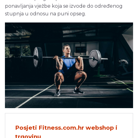
ponavljanja vježbe koja se izvode do određenog
stupnja u odnosu na puni opseg.
Posjeti Fitness.com.hr webshop i
trgovinu