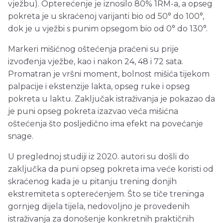
vježbu). Opterećenje je iznosilo 80% 1RM-a, a opseg
pokreta je u skraćenoj varijanti bio od 50° do 100°,
dok je u vježbi s punim opsegom bio od 0° do 130°.
Markeri mišićnog oštećenja praćeni su prije
izvođenja vježbe, kao i nakon 24, 48 i 72 sata.
Promatran je vršni moment, bolnost mišića tijekom
palpacije i ekstenzije lakta, opseg ruke i opseg
pokreta u laktu. Zaključak istraživanja je pokazao da
je puni opseg pokreta izazvao veća mišićna
oštećenja što posljedično ima efekt na povećanje
snage.
U preglednoj studiji iz 2020. autori su došli do
zaključka da puni opseg pokreta ima veće koristi od
skraćenog kada je u pitanju trening donjih
ekstremiteta s opterećenjem. Što se tiče treninga
gornjeg dijela tijela, nedovoljno je provedenih
istraživanja za donošenje konkretnih praktičnih