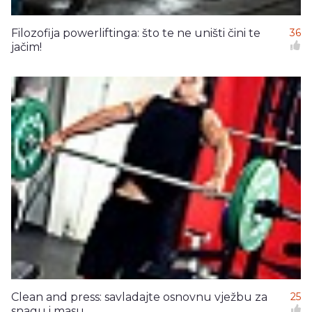
Filozofija powerliftinga: što te ne uništi čini te
36
jačim!
Clean and press: savladajte osnovnu vježbu za
25
snagu i masu