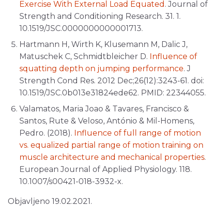
Exercise With External Load Equated
. Journal of
Strength and Conditioning Research. 31. 1.
10.1519/JSC.0000000000001713.
Hartmann H, Wirth K, Klusemann M, Dalic J,
Matuschek C, Schmidtbleicher D.
Influence of
squatting depth on jumping performance
. J
Strength Cond Res. 2012 Dec;26(12):3243-61. doi:
10.1519/JSC.0b013e31824ede62. PMID: 22344055.
Valamatos, Maria Joao & Tavares, Francisco &
Santos, Rute & Veloso, António & Mil-Homens,
Pedro. (2018).
Influence of full range of motion
vs. equalized partial range of motion training on
muscle architecture and mechanical properties
.
European Journal of Applied Physiology. 118.
10.1007/s00421-018-3932-x.
Objavljeno 19.02.2021.