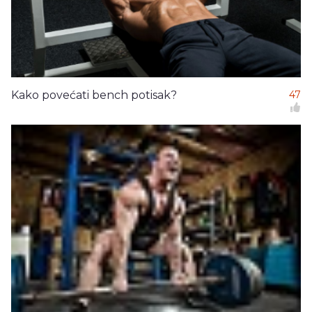
Kako povećati bench potisak?
47