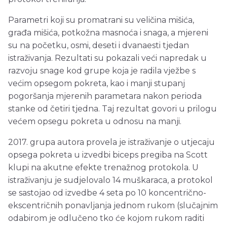
Parametri koji su promatrani su veličina mišića,
građa mišića, potkožna masnoća i snaga, a mjereni
su na početku, osmi, deseti i dvanaesti tjedan
istraživanja. Rezultati su pokazali veći napredak u
razvoju snage kod grupe koja je radila vježbe s
većim opsegom pokreta, kao i manji stupanj
pogoršanja mjerenih parametara nakon perioda
stanke od četiri tjedna. Taj rezultat govori u prilogu
većem opsegu pokreta u odnosu na manji.
2017. grupa autora provela je istraživanje o utjecaju
opsega pokreta u izvedbi biceps pregiba na Scott
klupi na akutne efekte trenažnog protokola. U
istraživanju je sudjelovalo 14 muškaraca, a protokol
se sastojao od izvedbe 4 seta po 10 koncentrično-
ekscentričnih ponavljanja jednom rukom (slučajnim
odabirom je odlučeno tko će kojom rukom raditi