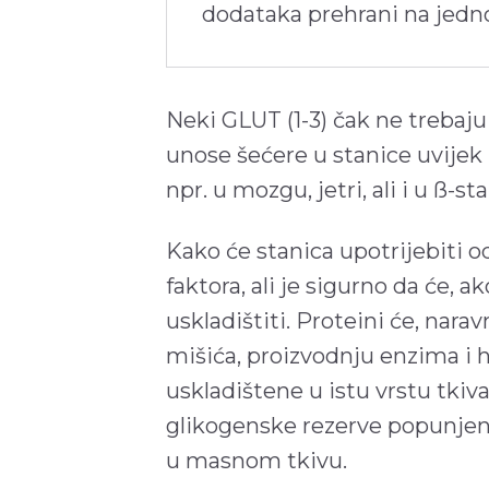
dodataka prehrani na jed
Neki GLUT (1-3) čak ne trebaju 
unose šećere u stanice uvijek 
npr. u mozgu, jetri, ali i u ß-
Kako će stanica upotrijebiti o
faktora, ali je sigurno da će, a
uskladištiti. Proteini će, narav
mišića, proizvodnju enzima i h
uskladištene u istu vrstu tkiva
glikogenske rezerve popunjene,
u masnom tkivu.