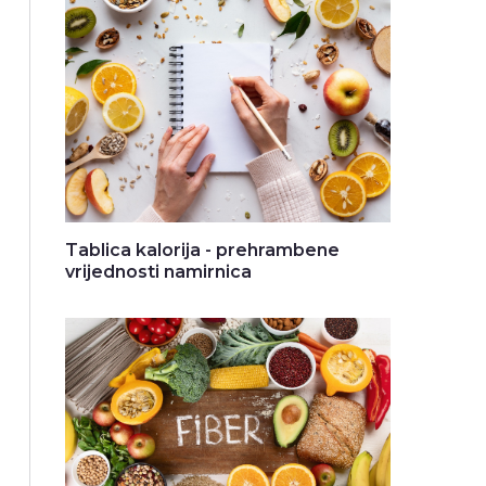
Tablica kalorija - prehrambene
vrijednosti namirnica