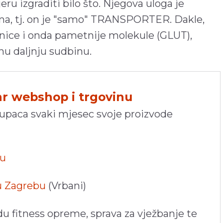
ru izgraditi bilo što. Njegova uloga je
ma, tj. on je "samo" TRANSPORTER. Dakle,
tanice i onda pametnije molekule (GLUT),
nu daljnju sudbinu.
hr webshop i trgovinu
kupaca svaki mjesec svoje proizvode
pu
 u Zagrebu
(Vrbani)
du fitness opreme, sprava za vježbanje te