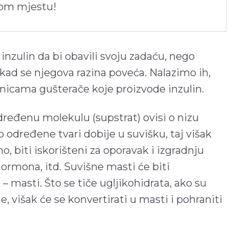
nom mjestu!
inzulin da bi obavili svoju zadaću, nego
kad se njegova razina poveća. Nalazimo ih,
stanicama gušterače koje proizvode inzulin.
dređenu molekulu (supstrat) ovisi o nizu
ko određene tvari dobije u suvišku, taj višak
no, biti iskorišteni za oporavak i izgradnju
ormona, itd. Suvišne masti će biti
 – masti. Što se tiče ugljikohidrata, ako su
 višak će se konvertirati u masti i pohraniti