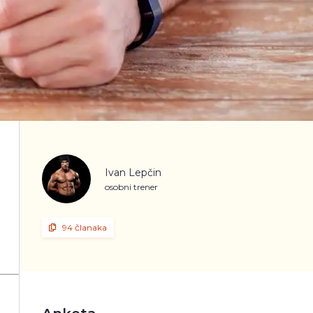
Ivan Lepčin
osobni trener
94 članaka