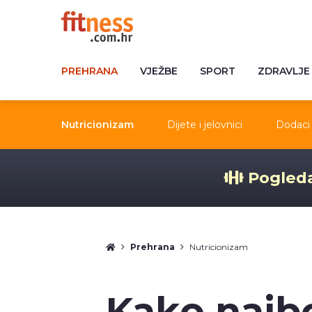
PREHRANA
VJEŽBE
SPORT
ZDRAVLJE
Nutricionizam
Dijete i jelovnici
Dodaci 
Pogleda
Prehrana
Nutricionizam
Kako najbol