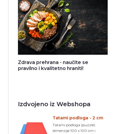
Zdrava prehrana - naučite se
pravilno i kvalitetno hraniti!
Izdvojeno iz Webshopa
Tatami podloga - 2 cm
Tatami podloga (puzzle)
dimenzije 100 x 100 cm i