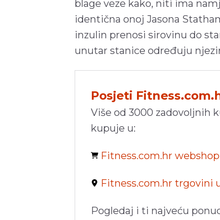
blage veze kako, niti ima namje
identična onoj Jasona Statha
inzulin prenosi sirovinu do s
unutar stanice određuju njezi
Posjeti Fitness.com.
Više od 3000 zadovoljnih 
kupuje u:
Fitness.com.hr websho
Fitness.com.hr trgovini
Pogledaj i ti najveću ponu