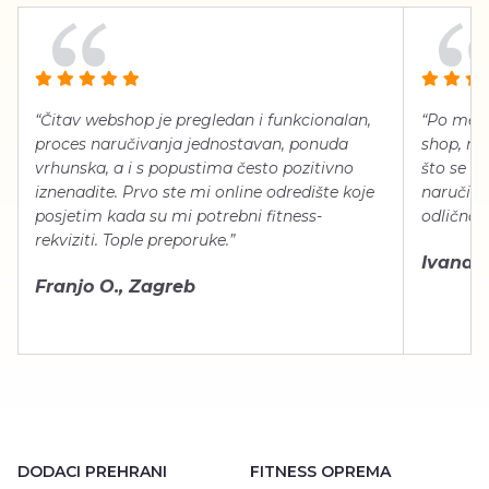
“Čitav webshop je pregledan i funkcionalan,
“Po meni
proces naručivanja jednostavan, ponuda
shop, neg
vrhunska, a i s popustima često pozitivno
što se ti
iznenadite. Prvo ste mi online odredište koje
naručiti
posjetim kada su mi potrebni fitness-
odlično 
rekviziti. Tople preporuke.”
Ivana Š.
Franjo O., Zagreb
DODACI PREHRANI
FITNESS OPREMA