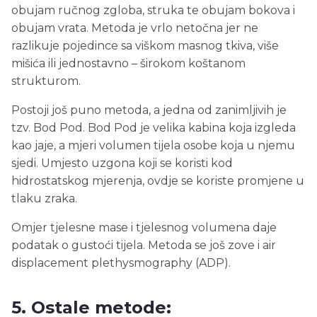
obujam ručnog zgloba, struka te obujam bokova i
obujam vrata. Metoda je vrlo netočna jer ne
razlikuje pojedince sa viškom masnog tkiva, više
mišića ili jednostavno – širokom koštanom
strukturom.
Postoji još puno metoda, a jedna od zanimljivih je
tzv. Bod Pod. Bod Pod je velika kabina koja izgleda
kao jaje, a mjeri volumen tijela osobe koja u njemu
sjedi. Umjesto uzgona koji se koristi kod
hidrostatskog mjerenja, ovdje se koriste promjene u
tlaku zraka.
Omjer tjelesne mase i tjelesnog volumena daje
podatak o gustoći tijela. Metoda se još zove i air
displacement plethysmography (ADP).
5. Ostale metode: