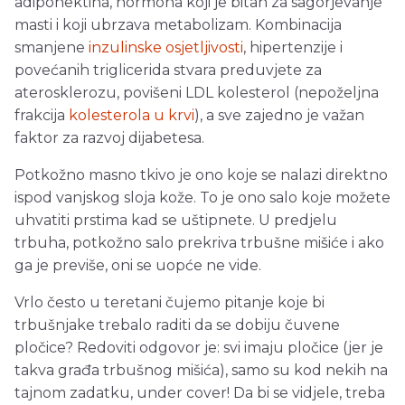
adiponektina, hormona koji je bitan za sagorjevanje
masti i koji ubrzava metabolizam. Kombinacija
smanjene
inzulinske osjetljivosti
, hipertenzije i
povećanih triglicerida stvara preduvjete za
aterosklerozu, povišeni LDL kolesterol (nepoželjna
frakcija
kolesterola u krvi
), a sve zajedno je važan
faktor za razvoj dijabetesa.
Potkožno masno tkivo je ono koje se nalazi direktno
ispod vanjskog sloja kože. To je ono salo koje možete
uhvatiti prstima kad se uštipnete. U predjelu
trbuha, potkožno salo prekriva trbušne mišiće i ako
ga je previše, oni se uopće ne vide.
Vrlo često u teretani čujemo pitanje koje bi
trbušnjake trebalo raditi da se dobiju čuvene
pločice? Redoviti odgovor je: svi imaju pločice (jer je
takva građa trbušnog mišića), samo su kod nekih na
tajnom zadatku, under cover! Da bi se vidjele, treba