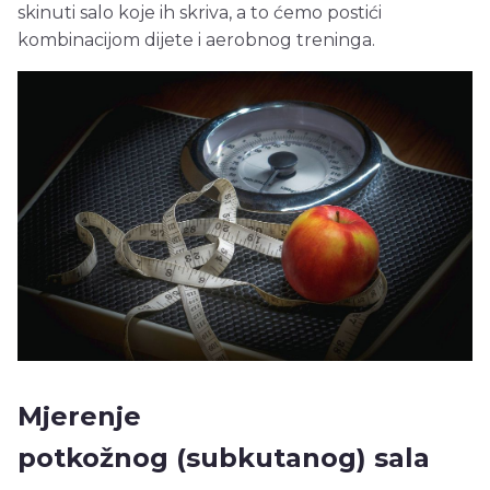
skinuti salo koje ih skriva, a to ćemo postići
kombinacijom dijete i aerobnog treninga.
Mjerenje
potkožnog (subkutanog) sala