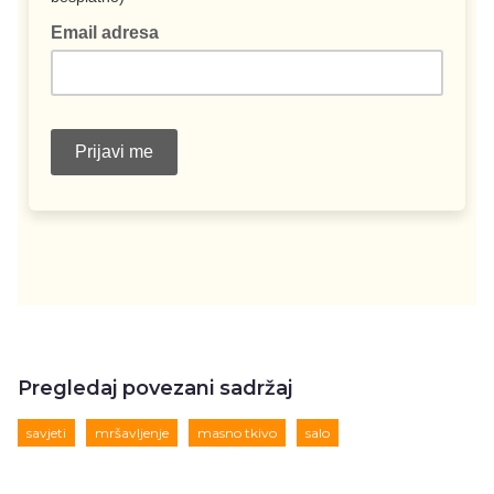
Pregledaj povezani sadržaj
savjeti
mršavljenje
masno tkivo
salo