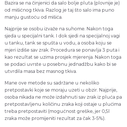
Bazira se na činjenici da salo bolje pluta (plovnije je)
od mišićnog tkiva. Razlog je taj što salo ima puno
manju gustoću od mišića.
Najprije se osobu izvaže na suhome. Nakon toga
sjeda u specijalni tank. I dok sjedi na specijalnoj vagi
u tanku, tank se spušta u vodu, a osoba koju se
mjeri izdiše sav zrak. Procedura se ponavlja 3 puta i
kao rezultat se uzima prosjek mjerenja. Nakon toga
se podaci uvrste u posebnu jednadžbu kako bi se
utvrdila masa bez masnog tkiva.
Mane ove metode su sadržane u nekoliko
pretpostavki koje se moraju uzeti u obzir. Najprije,
osoba nikada ne može izdahnuti sav zrak iz pluća pa
pretpostavljenu količinu zraka koji ostaje u plućima
treba pretpostaviti (mogućnost greške, jer 0,5l
zraka može promijeniti rezultat za čak 3-5%).