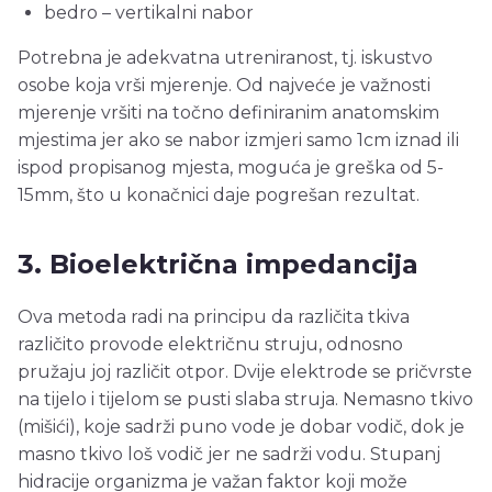
bedro – vertikalni nabor
Potrebna je adekvatna utreniranost, tj. iskustvo
osobe koja vrši mjerenje. Od najveće je važnosti
mjerenje vršiti na točno definiranim anatomskim
mjestima jer ako se nabor izmjeri samo 1cm iznad ili
ispod propisanog mjesta, moguća je greška od 5-
15mm, što u konačnici daje pogrešan rezultat.
3. Bioelektrična impedancija
Ova metoda radi na principu da različita tkiva
različito provode električnu struju, odnosno
pružaju joj različit otpor. Dvije elektrode se pričvrste
na tijelo i tijelom se pusti slaba struja. Nemasno tkivo
(mišići), koje sadrži puno vode je dobar vodič, dok je
masno tkivo loš vodič jer ne sadrži vodu. Stupanj
hidracije organizma je važan faktor koji može