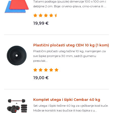
Tatami podloga (puzzle) dimenzije 100 x 100 cm i
debljine 2 cm. Boje: crveno-plava, crno-crvena ili ...
19,99 €
Plastični pločasti uteg CEM 10 kg (1 kom)
Plastični pločasti uteg težine 10 kg, namijenjen za
sve šipke promjera 30 mm, sadrži gumenu
presvlak...
19,00 €
Komplet utega i šipki Cembar 40 kg
Set utega i šipki težine 40 kg za vježbanje kod kuće.
Može se koristiti kao bučice ili kao šipka s u...