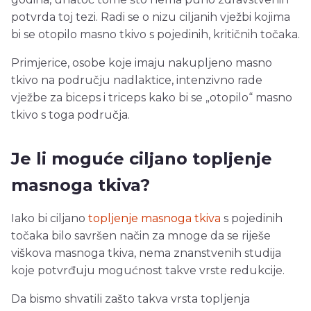
potvrda toj tezi. Radi se o nizu ciljanih vježbi kojima
bi se otopilo masno tkivo s pojedinih, kritičnih točaka.
Primjerice, osobe koje imaju nakupljeno masno
tkivo na području nadlaktice, intenzivno rade
vježbe za biceps i triceps kako bi se „otopilo“ masno
tkivo s toga područja.
Je li moguće ciljano topljenje
masnoga tkiva?
Iako bi ciljano
topljenje masnoga tkiva
s pojedinih
točaka bilo savršen način za mnoge da se riješe
viškova masnoga tkiva, nema znanstvenih studija
koje potvrđuju mogućnost takve vrste redukcije.
Da bismo shvatili zašto takva vrsta topljenja