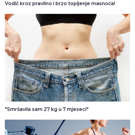
Vodič kroz pravilno i brzo topljenje masnoća!
"Smršavila sam 27 kg u 7 mjeseci"