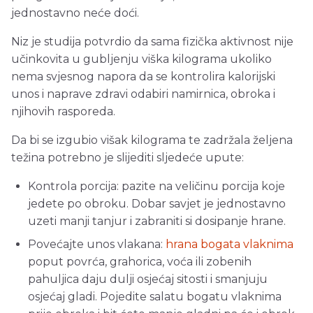
jednostavno neće doći.
Niz je studija potvrdio da sama fizička aktivnost nije
učinkovita u gubljenju viška kilograma ukoliko
nema svjesnog napora da se kontrolira kalorijski
unos i naprave zdravi odabiri namirnica, obroka i
njihovih rasporeda.
Da bi se izgubio višak kilograma te zadržala željena
težina potrebno je slijediti sljedeće upute:
Kontrola porcija: pazite na veličinu porcija koje
jedete po obroku. Dobar savjet je jednostavno
uzeti manji tanjur i zabraniti si dosipanje hrane.
Povećajte unos vlakana:
hrana bogata vlaknima
poput povrća, grahorica, voća ili zobenih
pahuljica daju dulji osjećaj sitosti i smanjuju
osjećaj gladi. Pojedite salatu bogatu vlaknima