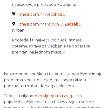
mjesec svoje proizvode kupuje u:
Fitness.com.hr webshopu
Fitness.com.hr trgovini u Zagrebu
(Vrbani)
Pogledaj i ti najveću ponudu fitness
opreme, sprava za vježbanje te dodataka
prehrani na jednom mjestu!
Istovremeno, muškarci tijekom cijeloga života imaju
problema s nakupljanjem masnoga tkiva u
području trbuha i donjeg dijela leđa.
Teorija o ciljanom
topljenju masnoga tkiva
s
pojedinih točaka postoji u fitness svijetu već niz
godina, unatoč tome što nema puno zdravstvenih