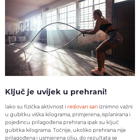
Ključ je uvijek u prehrani!
Iako su fizička aktivnost i
redovan san
iznimno važni
u gubitku viška kilograma, primjerena, isplanirana i
pojedincu prilagođena prehrana ipak su ključ
gubitka kilograma. Točnije, ukoliko prehrana nije
prilagođena i usmjerena cilju, do rezultata se