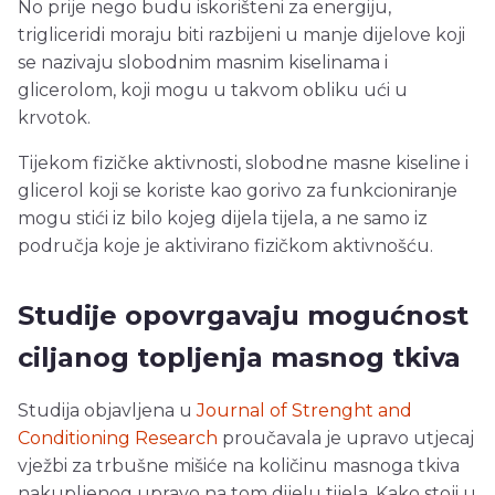
No prije nego budu iskorišteni za energiju,
trigliceridi moraju biti razbijeni u manje dijelove koji
se nazivaju slobodnim masnim kiselinama i
glicerolom, koji mogu u takvom obliku ući u
krvotok.
Tijekom fizičke aktivnosti, slobodne masne kiseline i
glicerol koji se koriste kao gorivo za funkcioniranje
mogu stići iz bilo kojeg dijela tijela, a ne samo iz
područja koje je aktivirano fizičkom aktivnošću.
Studije opovrgavaju mogućnost
ciljanog topljenja masnog tkiva
Studija objavljena u
Journal of Strenght and
Conditioning Research
proučavala je upravo utjecaj
vježbi za trbušne mišiće na količinu masnoga tkiva
nakupljenog upravo na tom dijelu tijela. Kako stoji u