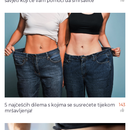
savjeti koji će vam pomoći da smršavite
5 najčešćih dilema s kojima se susrećete tijekom
143
mršavljenja!