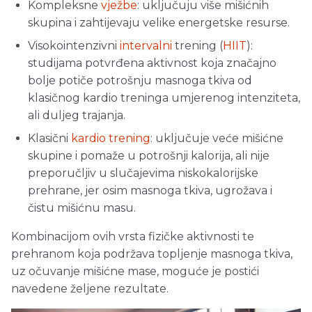
Kompleksne
vježbe
: uključuju više mišićnih
skupina i zahtijevaju velike energetske resurse.
Visokointenzivni
intervalni
trening (
HIIT
):
studijama potvrđena aktivnost koja značajno
bolje potiče potrošnju masnoga tkiva od
klasičnog kardio treninga umjerenog intenziteta,
ali duljeg trajanja.
Klasični
kardio trening
: uključuje veće mišićne
skupine i pomaže u potrošnji kalorija, ali nije
preporučljiv u slučajevima niskokalorijske
prehrane, jer osim masnoga tkiva, ugrožava i
čistu mišićnu masu.
Kombinacijom ovih vrsta fizičke aktivnosti te
prehranom koja podržava topljenje masnoga tkiva,
uz očuvanje mišićne mase, moguće je postići
navedene željene rezultate.