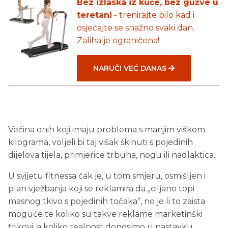
Bez izlaska iz kuće, bez gužve u
teretani
- trenirajte bilo kad i
osjećajte se snažno svaki dan.
Zaliha je ograničena!
NARUČI VEĆ DANAS
Većina onih koji imaju problema s manjim viškom
kilograma, voljeli bi taj višak skinuti s pojedinih
dijelova tijela, primjerice trbuha, nogu ili nadlaktica.
U svijetu fitnessa čak je, u tom smjeru, osmišljen i
plan vježbanja koji se reklamira da „ciljano topi
masnog tkivo s pojedinih točaka“, no je li to zaista
moguće te koliko su takve reklame marketinški
trikovi, a koliko realnost donosimo u nastavku