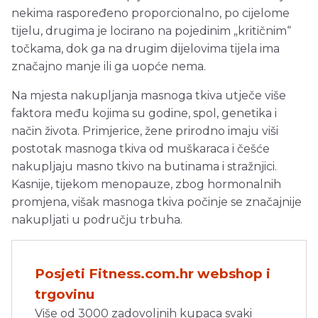
nekima raspoređeno proporcionalno, po cijelome
tijelu, drugima je locirano na pojedinim „kritičnim“
točkama, dok ga na drugim dijelovima tijela ima
značajno manje ili ga uopće nema.
Na mjesta nakupljanja masnoga tkiva utječe više
faktora među kojima su godine, spol, genetika i
način života. Primjerice, žene prirodno imaju viši
postotak masnoga tkiva od muškaraca i češće
nakupljaju masno tkivo na butinama i stražnjici.
Kasnije, tijekom menopauze, zbog hormonalnih
promjena, višak masnoga tkiva počinje se značajnije
nakupljati u području trbuha.
Posjeti Fitness.com.hr webshop i
trgovinu
Više od 3000 zadovoljnih kupaca svaki