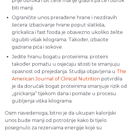
prije obroka i bit ćete manje gladni pa će i obrok
biti manji.
Ograničite unos prerađene hrane i nezdravih
šećera: izbacivanje hrane poput slatkiša,
grickalica i fast fooda je obavezno ukoliko želite
izgubiti višak kilograma. Također, izbacite
gazirana pića i sokove.
Jedite hranu bogatu proteinima: proteini
također pomažu u osjećaju sitosti te smanjuju
opasnost od prejedanja. Studija objavljena u
The
American Journal of Clinical Nutrition
potvrdila
je da doručak bogat proteinima smanjuje rizik od
„grickanja“ tijekom dana i pomaže u procesu
gubljenja viška kilograma.
Osim navedenoga, bitno je da ukupan kalorijski
unos bude manji od potrošnje kako bi tijelo
posegnulo za rezervama energije koje su