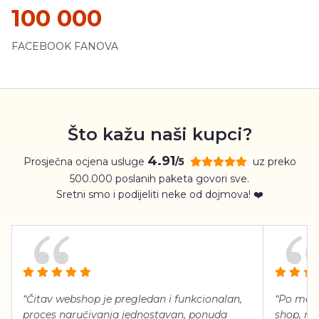
100 000
FACEBOOK FANOVA
Što kažu naši kupci?
4.91
Prosječna ocjena usluge
uz preko
/5
500.000 poslanih paketa govori sve.
Sretni smo i podijeliti neke od dojmova! ❤️
“Čitav webshop je pregledan i funkcionalan,
“Po meni
proces naručivanja jednostavan, ponuda
shop, neg