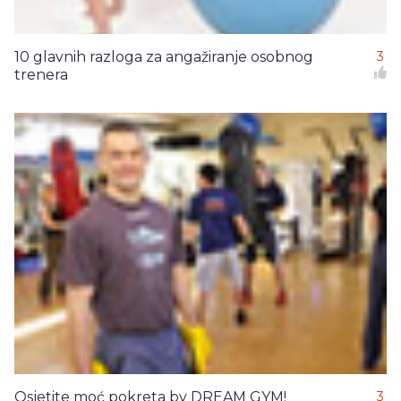
10 glavnih razloga za angažiranje osobnog
3
trenera
Osjetite moć pokreta by DREAM GYM!
3