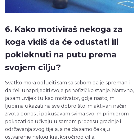
6. Kako motiviraš nekoga za
koga vidiš da će odustati ili
pokleknuti na putu prema
svojem cilju?
Svatko mora odlučiti sam sa sobom da je spreman i
da želi unaprijediti svoje psihofizičko stanje. Naravno,
ja sam uvijek tu kao motivator, gdje nastojim
ljudima ukazati na sve dobro što im aktivan način
života donosi, i pokušavam svima svojim primjerom
pokazati da uživaju u samom procesu gradnje i
održavanja svog tijela, a ne da samo čekaju
ostvarenje nekog kratkoročnog cilja.