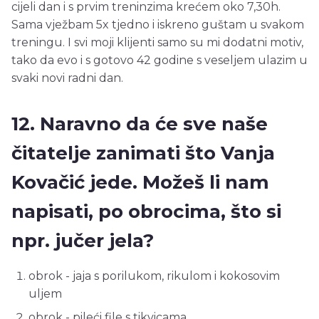
cijeli dan i s prvim treninzima krećem oko 7,30h.
Sama vježbam 5x tjedno i iskreno guštam u svakom
treningu. I svi moji klijenti samo su mi dodatni motiv,
tako da evo i s gotovo 42 godine s veseljem ulazim u
svaki novi radni dan.
12. Naravno da će sve naše
čitatelje zanimati što Vanja
Kovačić jede. Možeš li nam
napisati, po obrocima, što si
npr. jučer jela?
obrok - jaja s porilukom, rikulom i kokosovim
uljem
obrok - pileći file s tikvicama