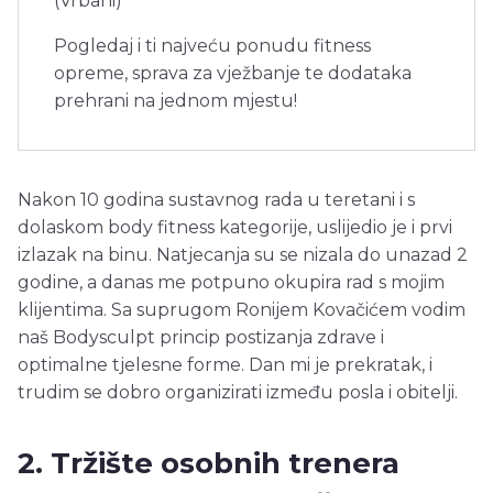
(Vrbani)
Pogledaj i ti najveću ponudu fitness
opreme, sprava za vježbanje te dodataka
prehrani na jednom mjestu!
Nakon 10 godina sustavnog rada u teretani i s
dolaskom body fitness kategorije, uslijedio je i prvi
izlazak na binu. Natjecanja su se nizala do unazad 2
godine, a danas me potpuno okupira rad s mojim
klijentima. Sa suprugom Ronijem Kovačićem vodim
naš Bodysculpt princip postizanja zdrave i
optimalne tjelesne forme. Dan mi je prekratak, i
trudim se dobro organizirati između posla i obitelji.
2. Tržište osobnih trenera