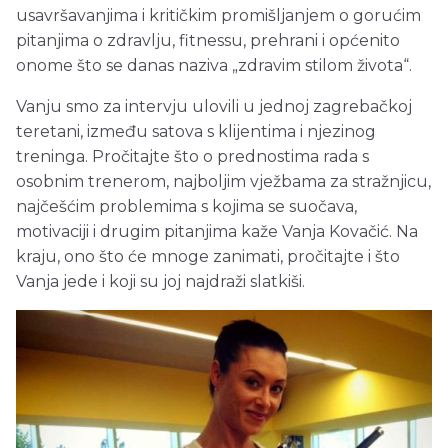
usavršavanjima i kritičkim promišljanjem o gorućim
pitanjima o zdravlju, fitnessu, prehrani i općenito
onome što se danas naziva „zdravim stilom života“.
Vanju smo za intervju ulovili u jednoj zagrebačkoj
teretani, između satova s klijentima i njezinog
treninga. Pročitajte što o prednostima rada s
osobnim trenerom, najboljim vježbama za stražnjicu,
najčešćim problemima s kojima se suočava,
motivaciji i drugim pitanjima kaže Vanja Kovačić. Na
kraju, ono što će mnoge zanimati, pročitajte i što
Vanja jede i koji su joj najdraži slatkiši.