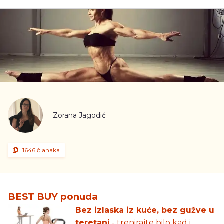
Zorana Jagodić
1646 članaka
BEST BUY ponuda
Bez izlaska iz kuće, bez gužve u
teretani
- trenirajte bilo kad i