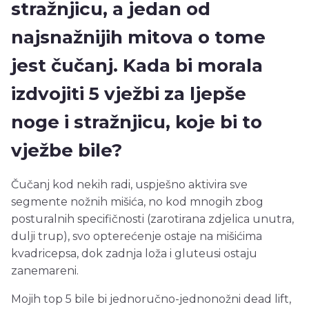
stražnjicu, a jedan od
najsnažnijih mitova o tome
jest čučanj. Kada bi morala
izdvojiti 5 vježbi za ljepše
noge i stražnjicu, koje bi to
vježbe bile?
Čučanj kod nekih radi, uspješno aktivira sve
segmente nožnih mišića, no kod mnogih zbog
posturalnih specifičnosti (zarotirana zdjelica unutra,
dulji trup), svo opterećenje ostaje na mišićima
kvadricepsa, dok zadnja loža i gluteusi ostaju
zanemareni.
Mojih top 5 bile bi jednoručno-jednonožni dead lift,