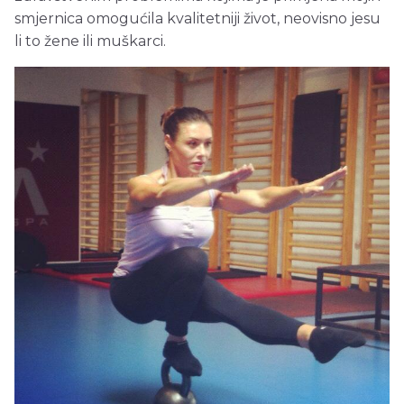
smjernica omogućila kvalitetniji život, neovisno jesu
li to žene ili muškarci.