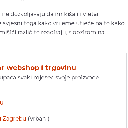
ne dozvoljavaju da im kiša ili vjetar
 svjesni toga kako vrijeme utječe na to kako
mišići različito reagiraju, s obzirom na
hr webshop i trgovinu
kupaca svaki mjesec svoje proizvode
pu
 u Zagrebu
(Vrbani)