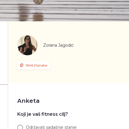
Zorana Jagodić
1646 članaka
Anketa
Koji je vaš fitness cilj?
Održavati sadašnje stanje