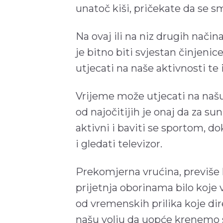
unatoč kiši, pričekate da se s
Na ovaj ili na niz drugih nači
je bitno biti svjestan činjeni
utjecati na naše aktivnosti te 
Vrijeme može utjecati na našu
od najočitijih je onaj da za su
aktivni i baviti se sportom, d
i gledati televizor.
Prekomjerna vrućina, previše h
prijetnja oborinama bilo koje 
od vremenskih prilika koje dir
našu volju da uopće krenemo 