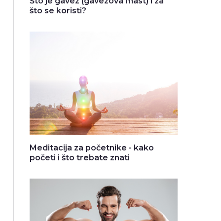
Što je gavez (gavezova mast) i za
što se koristi?
Meditacija za početnike - kako
početi i što trebate znati