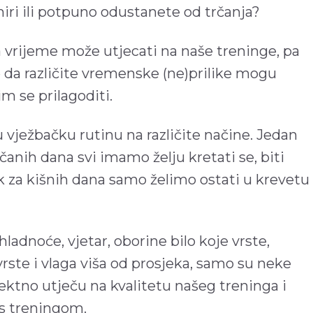
miri ili potpuno odustanete od trčanja?
na vrijeme može utjecati na naše treninge, pa
ce da različite vremenske (ne)prilike mogu
im se prilagoditi.
 vježbačku rutinu na različite načine. Jedan
nčanih dana svi imamo želju kretati se, biti
ok za kišnih dana samo želimo ostati u krevetu
ladnoće, vjetar, oborine bilo koje vrste,
vrste i vlaga viša od prosjeka, samo su neke
ektno utječu na kvalitetu našeg treninga i
s treningom.