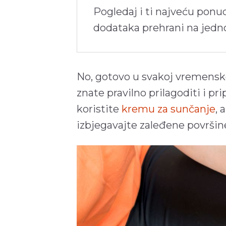
Pogledaj i ti najveću ponu
dodataka prehrani na jed
No, gotovo u svakoj vremensko
znate pravilno prilagoditi i pri
koristite
kremu za sunčanje
, 
izbjegavajte zaleđene površine