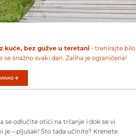
iz kuće, bez gužve u teretani
- trenirajte bilo
te se snažno svaki dan. Zaliha je ograničena!
 DANAS
se odlučite otići na trčanje i dok se vi
i je – pljusak! Što tada učinite? Krenete