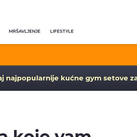
MRŠAVLJENJE
LIFESTYLE
j najpopularnije kućne gym setove z
na koje vam