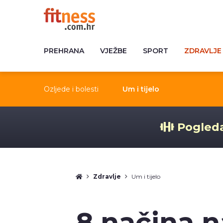
PREHRANA
VJEŽBE
SPORT
ZDRAVLJE
Ozljede i bolesti
Um i tijelo
Pogleda
Zdravlje
Um i tijelo
8 načina 