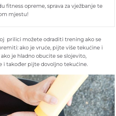
du fitness opreme, sprava za vježbanje te
nom mjestu!
j prilici možete odraditi trening ako se
premiti: ako je vruće, pijte više tekućine i
a ako je hladno obucite se slojevito,
 i također pijte dovoljno tekućine.