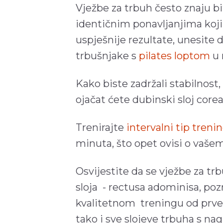
Vježbe za trbuh često znaju bi
identičnim ponavljanjima koji
uspješnije rezultate, unesite 
trbušnjake s
pilates loptom
u 
Kako biste zadržali stabilnost,
ojačat ćete dubinski sloj corea
Trenirajte
intervalni tip treni
minuta, što opet ovisi o vaše
Osvijestite da se vježbe za t
sloja - rectusa adominisa, poz
kvalitetnom treningu od prve 
tako i sve slojeve trbuha s na