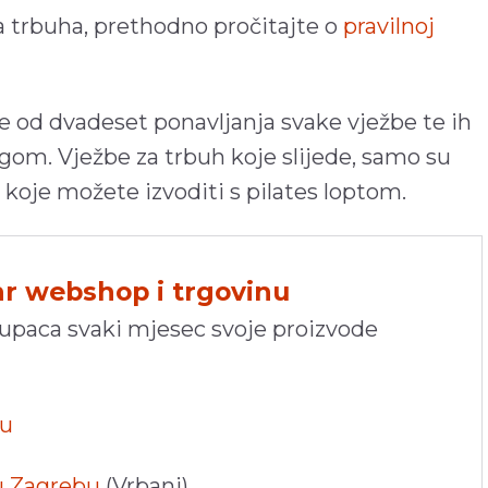
oja trbuha, prethodno pročitajte o
pravilnoj
e od dvadeset ponavljanja svake vježbe te ih
gom. Vježbe za trbuh koje slijede, samo su
i koje možete izvoditi s pilates loptom.
hr webshop i trgovinu
kupaca svaki mjesec svoje proizvode
pu
 u Zagrebu
(Vrbani)