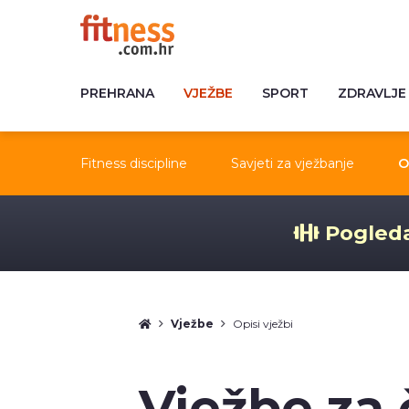
PREHRANA
VJEŽBE
SPORT
ZDRAVLJE
Fitness discipline
Savjeti za vježbanje
O
Pogleda
Vježbe
Opisi vježbi
Vježbe za 