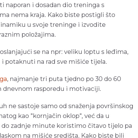
ti naporan i dosadan dio treninga s
ma nema kraja. Kako biste postigli što
dinamiku u svoje treninge i izvodite
raznim položajima.
 oslanjajući se na npr: veliku loptu s leđima,
 i potaknuti na rad sve mišiće tijela.
nga
, najmanje tri puta tjedno po 30 do 60
m dnevnom rasporedu i motivaciji.
rbuh ne sastoje samo od snaženja površinskog
natog kao "kornjačin oklop", već da u
do zadnje minute koristimo čitavo tijelo pa
glaskom na mišiće središta. Kako biste bili