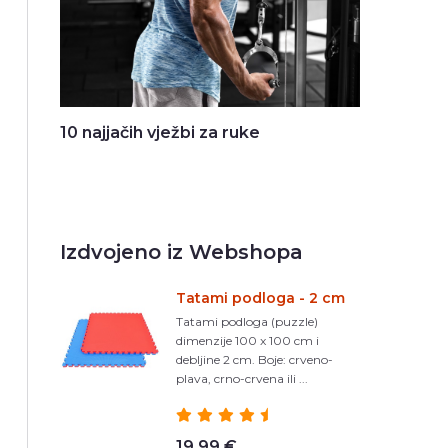
10 najjačih vježbi za ruke
Izdvojeno iz Webshopa
Tatami podloga - 2 cm
Tatami podloga (puzzle)
dimenzije 100 x 100 cm i
debljine 2 cm. Boje: crveno-
plava, crno-crvena ili ...
19,99 €