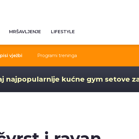
MRŠAVLJENJE
LIFESTYLE
pisi vježbi
Programi treninga
j najpopularnije kućne gym setove z
čvrst i ravan