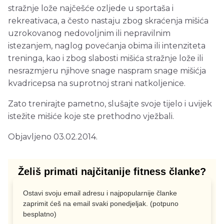
stražnje lože najčešće ozljede u sportaša i
rekreativaca, a često nastaju zbog skraćenja mišića
uzrokovanog nedovoljnim ili nepravilnim
istezanjem, naglog povećanja obima ili intenziteta
treninga, kao i zbog slabosti mišića stražnje lože ili
nesrazmjeru njihove snage naspram snage mišićja
kvadricepsa na suprotnoj strani natkoljenice.
Zato trenirajte pametno, slušajte svoje tijelo i uvijek
istežite mišiće koje ste prethodno vježbali.
Objavljeno 03.02.2014.