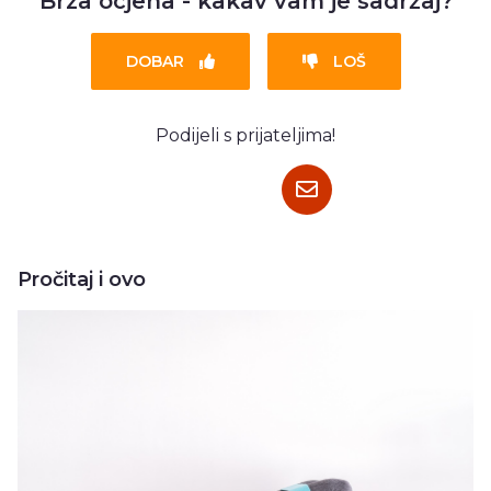
Brza ocjena - kakav vam je sadržaj?
DOBAR
LOŠ
Podijeli s prijateljima!
Pročitaj i ovo