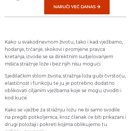
NARUČI VEĆ DANAS
Kako u svakodnevnom životu, tako i kad vježbamo,
hodanje, trčanje, skokovi i promjene pravca
kretanja, izvode se sa direktnim sudjelovanjem
mišića stražnje lože i bez njih nisu mogući.
Sjedilačkim stilom života, stražnja loža gubi čvrstoću,
elastičnost i funkciju te ju je potrebno dodatno
oblikovati ciljanim vježbama koje se mogu izvoditi i
kod kuće.
Kako se vježbe za stražnju ložu ne bi samo svodile
na pregib potkoljenica, kroz članak će biti prikazani i
drugi položaji i pokreti kojima oblikujemo tu