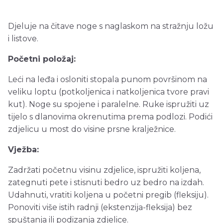
Djeluje na čitave noge s naglaskom na stražnju ložu
i listove.
Početni položaj:
Leći na leđa i osloniti stopala punom površinom na
veliku loptu (potkoljenica i natkoljenica tvore pravi
kut). Noge su spojene i paralelne. Ruke ispružiti uz
tijelo s dlanovima okrenutima prema podlozi. Podići
zdjelicu u most do visine prsne kralježnice.
Vježba:
Zadržati početnu visinu zdjelice, ispružiti koljena,
zategnuti pete i stisnuti bedro uz bedro na izdah.
Udahnuti, vratiti koljena u početni pregib (fleksiju).
Ponoviti više istih radnji (ekstenzija-fleksija) bez
spuštanja ili podizanja zdjelice.