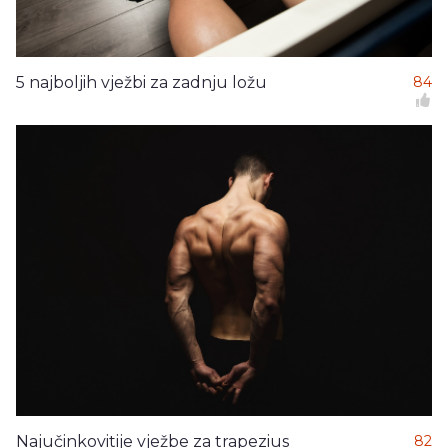
5 najboljih vježbi za zadnju ložu
84
Najučinkovitije vježbe za trapezius
82