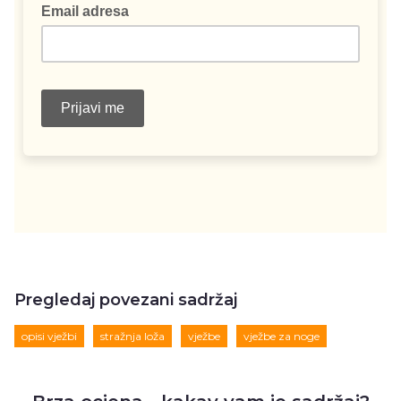
Pregledaj povezani sadržaj
opisi vježbi
stražnja loža
vježbe
vježbe za noge