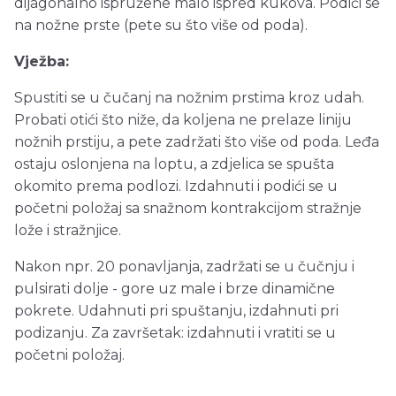
dijagonalno ispružene malo ispred kukova. Podići se
na nožne prste (pete su što više od poda).
Vježba:
Spustiti se u čučanj na nožnim prstima kroz udah.
Probati otići što niže, da koljena ne prelaze liniju
nožnih prstiju, a pete zadržati što više od poda. Leđa
ostaju oslonjena na loptu, a zdjelica se spušta
okomito prema podlozi. Izdahnuti i podići se u
početni položaj sa snažnom kontrakcijom stražnje
lože i stražnjice.
Nakon npr. 20 ponavljanja, zadržati se u čučnju i
pulsirati dolje - gore uz male i brze dinamične
pokrete. Udahnuti pri spuštanju, izdahnuti pri
podizanju. Za završetak: izdahnuti i vratiti se u
početni položaj.