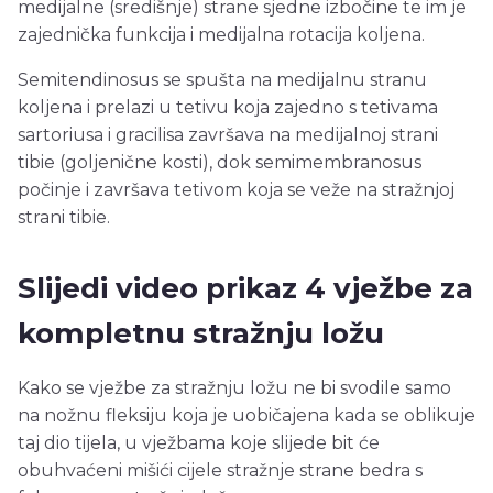
medijalne (središnje) strane sjedne izbočine te im je
zajednička funkcija i medijalna rotacija koljena.
Semitendinosus se spušta na medijalnu stranu
koljena i prelazi u tetivu koja zajedno s tetivama
sartoriusa i gracilisa završava na medijalnoj strani
tibie (goljenične kosti), dok semimembranosus
počinje i završava tetivom koja se veže na stražnjoj
strani tibie.
Slijedi video prikaz 4 vježbe za
kompletnu stražnju ložu
Kako se vježbe za stražnju ložu ne bi svodile samo
na nožnu fleksiju koja je uobičajena kada se oblikuje
taj dio tijela, u vježbama koje slijede bit će
obuhvaćeni mišići cijele stražnje strane bedra s