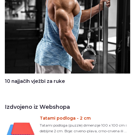
10 najjačih vježbi za ruke
Izdvojeno iz Webshopa
Tatami podloga - 2 cm
Tatami podloga (puzzle) dimenzije 100 x 100 cm i
debljine 2 cm. Boje: crveno-plava, crno-crvena ili ...