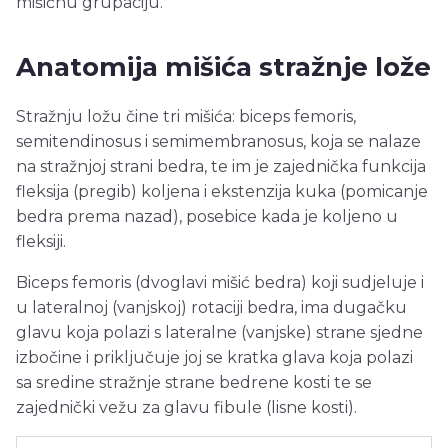
mišićnu grupaciju.
Anatomija mišića stražnje lože
Stražnju ložu čine tri mišića: biceps femoris,
semitendinosus i semimembranosus, koja se nalaze
na stražnjoj strani bedra, te im je zajednička funkcija
fleksija (pregib) koljena i ekstenzija kuka (pomicanje
bedra prema nazad), posebice kada je koljeno u
fleksiji.
Biceps femoris (dvoglavi mišić bedra) koji sudjeluje i
u lateralnoj (vanjskoj) rotaciji bedra, ima dugačku
glavu koja polazi s lateralne (vanjske) strane sjedne
izbočine i priključuje joj se kratka glava koja polazi
sa sredine stražnje strane bedrene kosti te se
zajednički vežu za glavu fibule (lisne kosti).