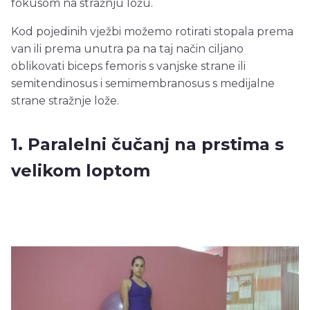
fokusom na stražnju ložu.
Kod pojedinih vježbi možemo rotirati stopala prema
van ili prema unutra pa na taj način ciljano
oblikovati biceps femoris s vanjske strane ili
semitendinosus i semimembranosus s medijalne
strane stražnje lože.
1. Paralelni čučanj na prstima s
velikom loptom