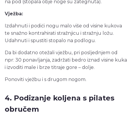
na pod (stopala obje noge su zategnuta).
Vježba:
Izdahnuti i podići nogu malo više od visine kukova
te snažno kontrahirati stražnjicu i stražnju ložu.
Udahnuti i spustiti stopalo na podlogu.
Da bi dodatno otežali vježbu, pri posljednjem od
npr: 30 ponavljanja, zadržati bedro iznad visine kuka
i izvoditi male i brze titraje gore – dolje.
Ponoviti vježbu i s drugom nogom.
4. Podizanje koljena s pilates
obručem