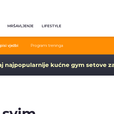
MRŠAVLJENJE
LIFESTYLE
pisi vježbi
Programi treninga
j najpopularnije kućne gym setove z
 svim