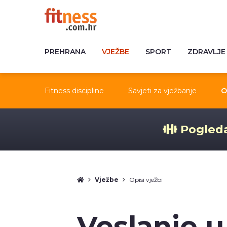
PREHRANA
VJEŽBE
SPORT
ZDRAVLJE
Fitness discipline
Savjeti za vježbanje
O
Pogleda
Vježbe
Opisi vježbi
Veslanje u