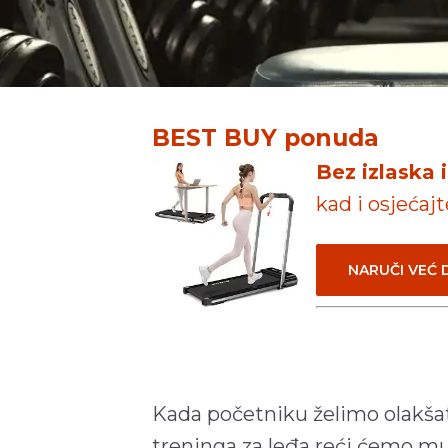
BEST BUY ponuda
Bez izlaska 
kad i osjećaj
NARUČI VEĆ
Kada početniku želimo olakšati
treninga za leđa reći ćemo mu