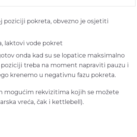
j poziciji pokreta, obvezno je osjetiti
, laktovi vode pokret
e gotov onda kad su se lopatice maksimalno
oj poziciji treba na moment napraviti pauzu i
nego krenemo u negativnu fazu pokreta.
vim mogućim rekvizitima kojih se možete
garska vreća, čak i kettlebell).