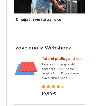
10 najjačih vježbi za ruke
Izdvojeno iz Webshopa
Tatami podloga - 2 cm
Tatami podloga (puzzle)
dimenzije 100 x 100 cm i
debljine 2 cm. Boje: crveno-
plava, crno-crvena ili ...
19,99 €