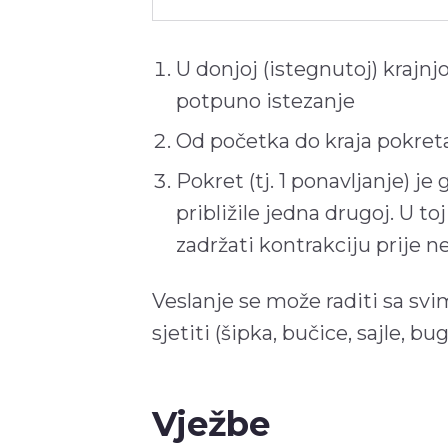
U donjoj (istegnutoj) krajnjo
potpuno istezanje
Od početka do kraja pokreta
Pokret (tj. 1 ponavljanje) j
približile jedna drugoj. U t
zadržati kontrakciju prije 
Veslanje se može raditi sa s
sjetiti (šipka, bučice, sajle, bu
Vježbe