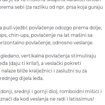
rema sebi (za razliku od npr. prsa koja guraju
a pull-vježbi: povlačenje odozgo prema dolje,
-ups, chin-ups, povlačenje na lat mašini sa
orizontalno povlačenje, odnosno veslanje.
gledano, vertikalna povlačenja stimuliraju
đa (daju ti krila!), a veslački pokreti
nalaze bliže kralježnici i zaslužni su za
srednjeg dijela leđa.
onji, srednji i gornji dio), romboidni mišići i
znači da kod veslanja ne radi i latissimus!