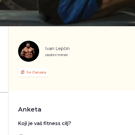
Ivan Lepčin
osobni trener
94 članaka
Anketa
Koji je vaš fitness cilj?