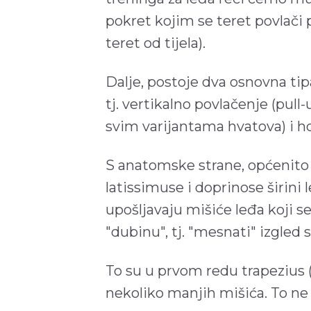
pokret kojim se teret povlači p
teret od tijela).
Dalje, postoje dva osnovna tip
tj. vertikalno povlačenje (pull
svim varijantama hvatova) i h
S anatomske strane, općenito 
latissimuse i doprinose širini le
upošljavaju mišiće leđa koji se 
"dubinu", tj. "mesnati" izgled 
To su u prvom redu trapezius (d
nekoliko manjih mišića. To ne 