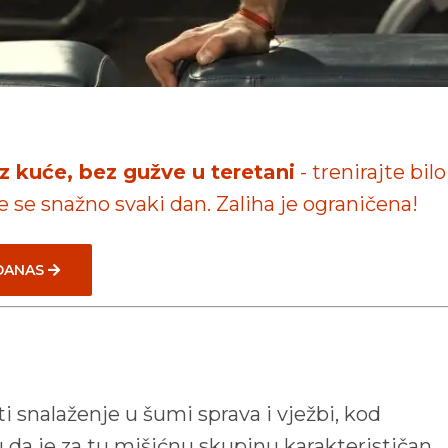
iz kuće, bez gužve u teretani
- trenirajte bilo
te se snažno svaki dan. Zaliha je ograničena!
 DANAS
 snalaženje u šumi sprava i vježbi, kod
 da je za tu mišićnu skupinu karakterističan