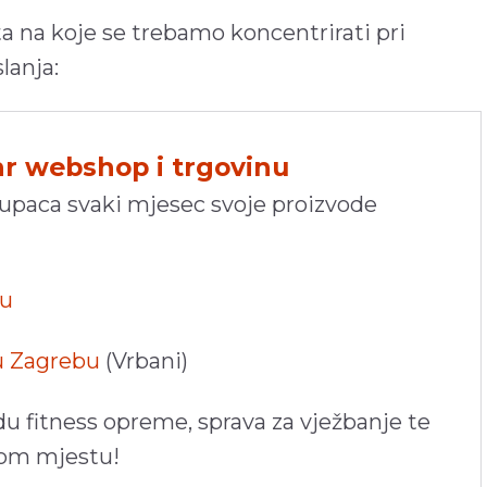
 na koje se trebamo koncentrirati pri
lanja:
hr webshop i trgovinu
kupaca svaki mjesec svoje proizvode
pu
 u Zagrebu
(Vrbani)
du fitness opreme, sprava za vježbanje te
nom mjestu!