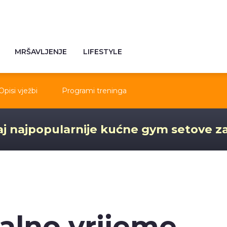
MRŠAVLJENJE
LIFESTYLE
Opisi vježbi
Programi treninga
j najpopularnije kućne gym setove z
ealno vrijeme