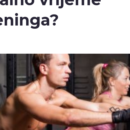
reninga?