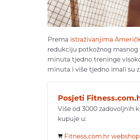
Prema
istraživanjima Američ
redukciju potkožnog masnog tk
minuta tjedno treninge visokog
minuta i više tjedno imali su 
Posjeti Fitness.com.
Više od 3000 zadovoljnih 
kupuje u:
Fitness.com.hr websho