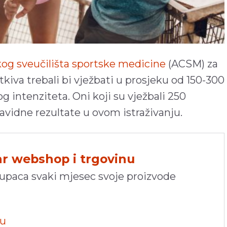
kog sveučilišta sportske medicine
(ACSM) za
iva trebali bi vježbati u prosjeku od 150-300
 intenziteta. Oni koji su vježbali 250
zavidne rezultate u ovom istraživanju.
hr webshop i trgovinu
kupaca svaki mjesec svoje proizvode
pu