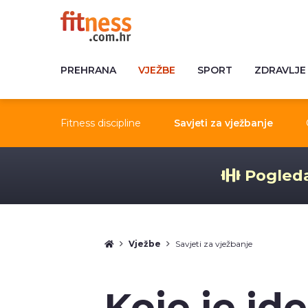
PREHRANA
VJEŽBE
SPORT
ZDRAVLJE
Fitness discipline
Savjeti za vježbanje
Pogleda
Vježbe
Savjeti za vježbanje
Koje je id