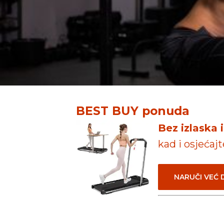
BEST BUY ponuda
Bez izlaska 
kad i osjećaj
NARUČI VEĆ