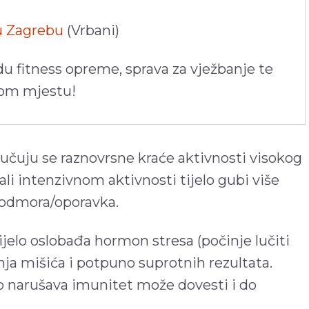
 u Zagrebu
(Vrbani)
du fitness opreme, sprava za vježbanje te
nom mjestu!
učuju se raznovrsne kraće aktivnosti visokog
li intenzivnom aktivnosti tijelo gubi više
u odmora/oporavka.
jelo oslobađa hormon stresa (počinje lučiti
anja mišića i potpuno suprotnih rezultata.
o narušava imunitet može dovesti i do