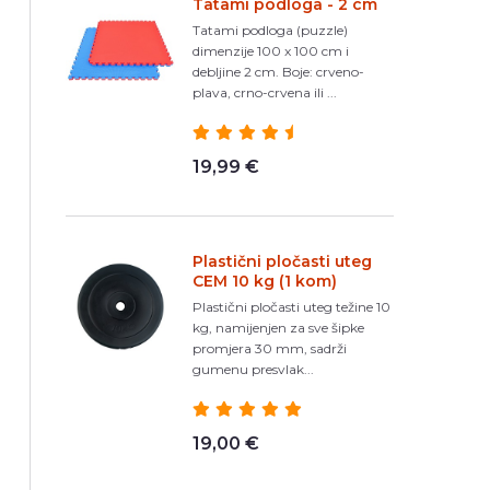
Tatami podloga - 2 cm
Tatami podloga (puzzle)
dimenzije 100 x 100 cm i
debljine 2 cm. Boje: crveno-
plava, crno-crvena ili ...
19,99 €
Plastični pločasti uteg
CEM 10 kg (1 kom)
Plastični pločasti uteg težine 10
kg, namijenjen za sve šipke
promjera 30 mm, sadrži
gumenu presvlak...
19,00 €