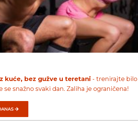
iz kuće, bez gužve u teretani
- trenirajte bilo
te se snažno svaki dan. Zaliha je ograničena!
 DANAS