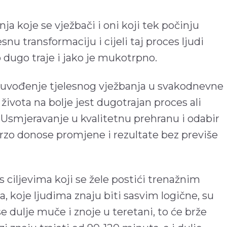
ja koje se vježbači i oni koji tek počinju
esnu transformaciju i cijeli taj proces ljudi
o dugo traje i jako je mukotrpno.
, uvođenje tjelesnog vježbanja u svakodnevne
života na bolje jest dugotrajan proces ali
. Usmjeravanje u kvalitetnu prehranu i odabir
brzo donose promjene i rezultate bez previše
s ciljevima koji se žele postići trenažnim
koje ljudima znaju biti sasvim logične, su
 se dulje muče i znoje u teretani, to će brže