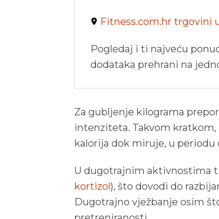
Fitness.com.hr trgovini
Pogledaj i ti najveću ponu
dodataka prehrani na jed
Za gubljenje kilograma prepor
intenziteta. Takvom kratkom, a
kalorija dok miruje, u period
U dugotrajnim aktivnostima ti
kortizol
), što dovodi do razbij
Dugotrajno vježbanje osim št
pretreniranosti.