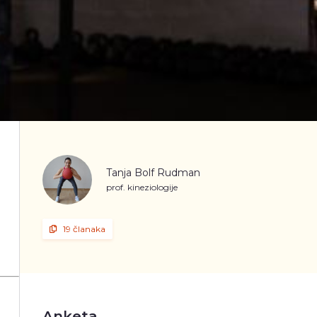
Tanja Bolf Rudman
prof. kineziologije
19 članaka
Anketa