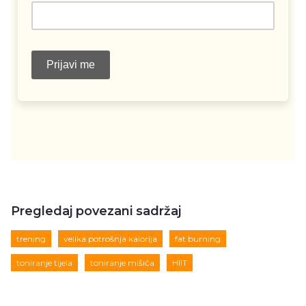
Pregledaj povezani sadržaj
trening
velika potrošnja kalorija
fat burning
toniranje tijela
toniranje mišića
HIIT