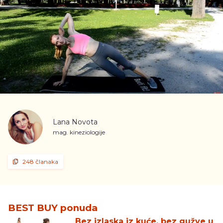
Lana Novota
mag. kineziologije
248 članaka
BEST BUY ponuda
Bez izlaska iz kuće, bez gužve u