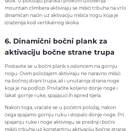
skok. U položaju planka i prilikom izvođenja
mountain climbera aktiviraju se mišići trbuha na vrlo
dinamičan način uz aktivaciju mišića nogu koja je
izraženija kod vertikalnog skoka.
6. Dinamični bočni plank za
aktivaciju bočne strane trupa
Postavite se u bočni plank s osloncem na gornju
nogu. Ovim položajem aktiviraju ne naravno mišići
na bočnoj strani trupa, ali i unutarnja strana noge
koja je na podlozi. Privlačite koljeno donje noge i
lakat gornje ruke, spajajući ih ispred tijela.
Nakon toga, vraćate se u početni položaj, nakon
čega spajamo gornju ruku i stopalo donje noge. Pri
spajanju ruke i noge aktiviraju se prednji i bočni
mišići trbuha uz konstantnu aktivaciju bočne strane