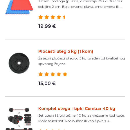
Tatami podloga (puzzle) dimenzije 100 x 100 cm i
debljine 2 cm. Boje: crveno-plava, crno-crvena ili ...
19,99 €
Pločasti uteg 5 kg (1 kom)
Željezni pločasti uteg od 5 kg izrađen od kvalitetnog
lijevanog željeza.
15,00 €
Komplet utega i šipki Cembar 40 kg
Set utega i šipki težine 40 kg za vježbanje kod kuće.
Može se koristiti kao bučice ili kao šipka s u...