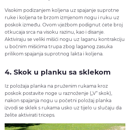
Visokim podizanjem koljena uz spajanje suprotne
ruke i koljena te brzom izmjenom nogu i ruku uz
poskok između. Ovom vježbom podignut ćete broj
otkucaja srca na visoku razinu, kao i disanje.
Aktiviraju se veliki mišići nogu uz laganu kontrakciju
u bočnim mišićima trupa zbog laganog zasuka
prilikom spajanja suprotnog lakta i koljena.
4. Skok u planku sa sklekom
Iz položaja planka na pruženim rukama kroz
poskok postavite noge u raznoženje („V“ skok),
nakon spajanja nogu u početni položaj planka
izvodi se sklek s rukama usko uz tijelo u slučaju da
želite aktivirati triceps.