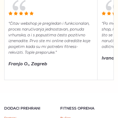
“Čitav webshop je pregledan i funkcionalan,
“Po meni
proces naručivanja jednostavan, ponuda
shop, neg
vrhunska, a i s popustima često pozitivno
što se ti
iznenadite. Prvo ste mi online odredište koje
naručiti
posjetim kada su mi potrebni fitness-
odlično 
rekviziti. Tople preporuke.”
Ivana Š.
Franjo O., Zagreb
DODACI PREHRANI
FITNESS OPREMA
Proteini
Bučice