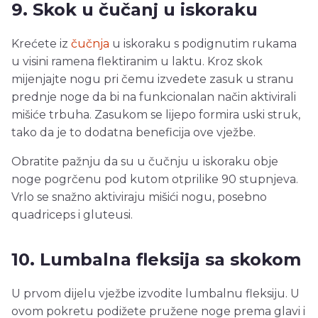
9. Skok u čučanj u iskoraku
Krećete iz
čučnja
u iskoraku s podignutim rukama
u visini ramena flektiranim u laktu. Kroz skok
mijenjajte nogu pri čemu izvedete zasuk u stranu
prednje noge da bi na funkcionalan način aktivirali
mišiće trbuha. Zasukom se lijepo formira uski struk,
tako da je to dodatna beneficija ove vježbe.
Obratite pažnju da su u čučnju u iskoraku obje
noge pogrčenu pod kutom otprilike 90 stupnjeva.
Vrlo se snažno aktiviraju mišići nogu, posebno
quadriceps i gluteusi.
10. Lumbalna fleksija sa skokom
U prvom dijelu vježbe izvodite lumbalnu fleksiju. U
ovom pokretu podižete pružene noge prema glavi i