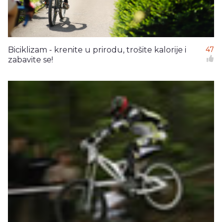
Biciklizam - krenite u prirodu, trošite kalorije i
47
zabavite se!