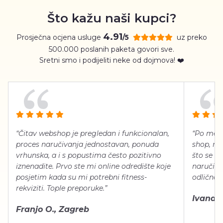
Što kažu naši kupci?
4.91
Prosječna ocjena usluge
uz preko
/5
500.000 poslanih paketa govori sve.
Sretni smo i podijeliti neke od dojmova! ❤️
“Čitav webshop je pregledan i funkcionalan,
“Po meni
proces naručivanja jednostavan, ponuda
shop, neg
vrhunska, a i s popustima često pozitivno
što se ti
iznenadite. Prvo ste mi online odredište koje
naručiti
posjetim kada su mi potrebni fitness-
odlično 
rekviziti. Tople preporuke.”
Ivana Š.
Franjo O., Zagreb