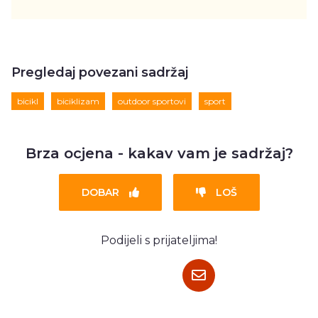
Pregledaj povezani sadržaj
bicikl
biciklizam
outdoor sportovi
sport
Brza ocjena - kakav vam je sadržaj?
DOBAR
LOŠ
Podijeli s prijateljima!