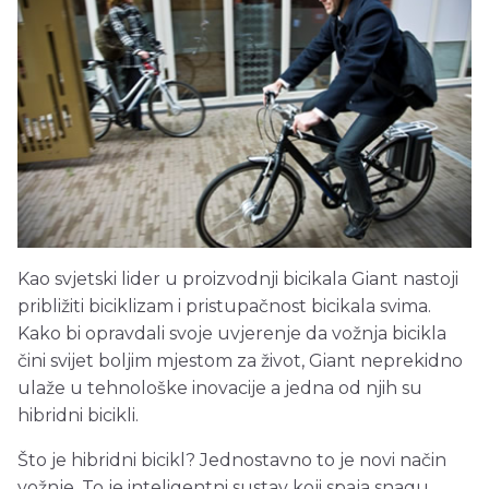
Kao svjetski lider u proizvodnji bicikala Giant nastoji
približiti biciklizam i pristupačnost bicikala svima.
Kako bi opravdali svoje uvjerenje da vožnja bicikla
čini svijet boljim mjestom za život, Giant neprekidno
ulaže u tehnološke inovacije a jedna od njih su
hibridni bicikli.
Što je hibridni bicikl? Jednostavno to je novi način
vožnje. To je inteligentni sustav koji spaja snagu