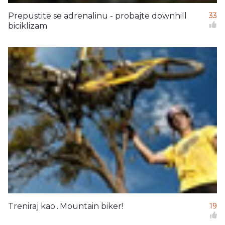
Prepustite se adrenalinu - probajte downhill
33
biciklizam
Treniraj kao...Mountain biker!
19