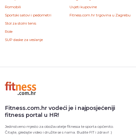
Romobili
Uvjeti kupovine
Sportski satovi i pedometri
Fitness.com.hr trgovina u Zagrebu
Stol za stolni tenis
Role
SUP daske za veslanje
Fitness.com.hr vodeći je i najposjećeniji
fitness portal u HR!
Jedinstveno mjesto za obožavatelje fitnessa te sporta općenito.
Čitajte, gledajte video i družite se s nama. Budite FIT i zdravi! :)