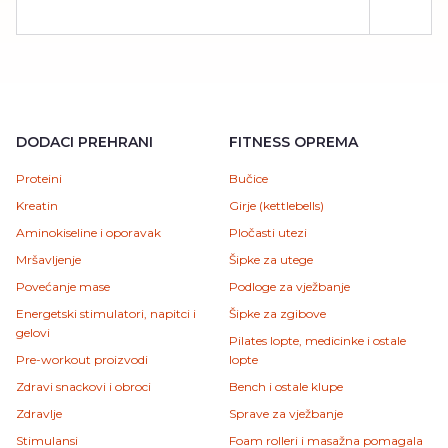
DODACI PREHRANI
FITNESS OPREMA
Proteini
Bučice
Kreatin
Girje (kettlebells)
Aminokiseline i oporavak
Pločasti utezi
Mršavljenje
Šipke za utege
Povećanje mase
Podloge za vježbanje
Energetski stimulatori, napitci i
Šipke za zgibove
gelovi
Pilates lopte, medicinke i ostale
Pre-workout proizvodi
lopte
Zdravi snackovi i obroci
Bench i ostale klupe
Zdravlje
Sprave za vježbanje
Stimulansi
Foam rolleri i masažna pomagala