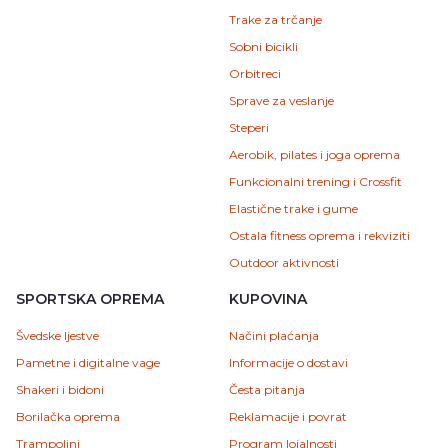
Trake za trčanje
Sobni bicikli
Orbitreci
Sprave za veslanje
Steperi
Aerobik, pilates i joga oprema
Funkcionalni trening i Crossfit
Elastične trake i gume
Ostala fitness oprema i rekviziti
Outdoor aktivnosti
SPORTSKA OPREMA
KUPOVINA
Švedske ljestve
Načini plaćanja
Pametne i digitalne vage
Informacije o dostavi
Shakeri i bidoni
Česta pitanja
Borilačka oprema
Reklamacije i povrat
Trampolini
Program lojalnosti