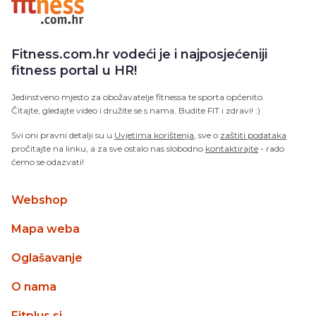
Fitness.com.hr vodeći je i najposjećeniji
fitness portal u HR!
Jedinstveno mjesto za obožavatelje fitnessa te sporta općenito.
Čitajte, gledajte video i družite se s nama. Budite FIT i zdravi! :)
Svi oni pravni detalji su u
Uvjetima korištenja
, sve o
zaštiti podataka
pročitajte na linku, a za sve ostalo nas slobodno
kontaktirajte
- rado
ćemo se odazvati!
Webshop
Mapa weba
Oglašavanje
O nama
Fitplus.si