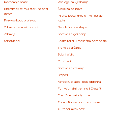
Povećanje mase
Podloge za vježbanje
Energetski stimulatori, napitci i
Šipke za zgibove
gelovi
Pilates lopte, medicinke i ostale
Pre-workout proizvodi
lopte
Zdravi snackovi i obroci
Bench i ostale klupe
Zdravlje
Sprave za vježbanje
Stimulansi
Foam rolleri i masažna pomagala
Trake za trčanje
Sobni bicikli
Orbitreci
Sprave za veslanje
Steperi
Aerobik, pilates i joga oprema
Funkcionalni trening i Crossfit
Elastične trake i gume
Ostala fitness oprema i rekviziti
Outdoor aktivnosti