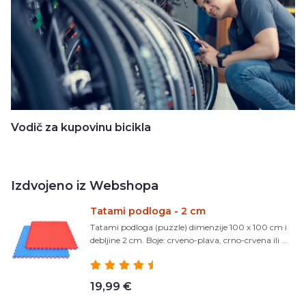
Vodič za kupovinu bicikla
Izdvojeno iz Webshopa
Tatami podloga - 2 cm
Tatami podloga (puzzle) dimenzije 100 x 100 cm i
debljine 2 cm. Boje: crveno-plava, crno-crvena ili ...
19,99 €