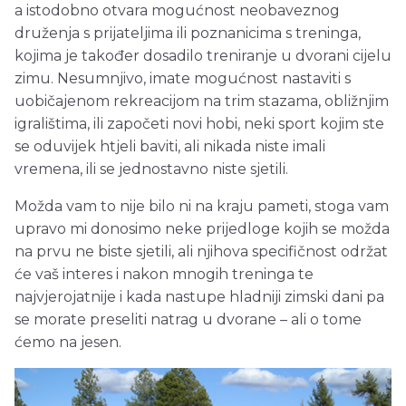
a istodobno otvara mogućnost neobaveznog
druženja s prijateljima ili poznanicima s treninga,
kojima je također dosadilo treniranje u dvorani cijelu
zimu. Nesumnjivo, imate mogućnost nastaviti s
uobičajenom rekreacijom na trim stazama, obližnjim
igralištima, ili započeti novi hobi, neki sport kojim ste
se oduvijek htjeli baviti, ali nikada niste imali
vremena, ili se jednostavno niste sjetili.
Možda vam to nije bilo ni na kraju pameti, stoga vam
upravo mi donosimo neke prijedloge kojih se možda
na prvu ne biste sjetili, ali njihova specifičnost održat
će vaš interes i nakon mnogih treninga te
najvjerojatnije i kada nastupe hladniji zimski dani pa
se morate preseliti natrag u dvorane – ali o tome
ćemo na jesen.