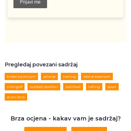
Pregledaj povezani sadržaj
brdski biciklizam
jahanje
karting
letenje balonom
mini golf
outdoor sportovi
paintball
rafting
sport
stolni tenis
Brza ocjena - kakav vam je sadržaj?