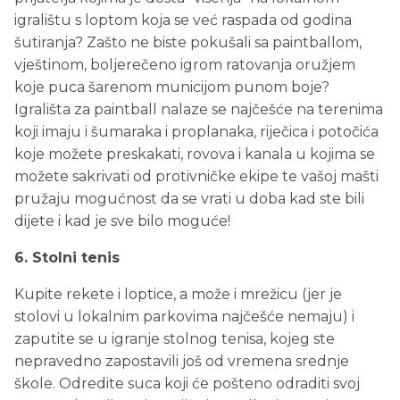
igralištu s loptom koja se već raspada od godina
šutiranja? Zašto ne biste pokušali sa paintballom,
vještinom, boljerečeno igrom ratovanja oružjem
koje puca šarenom municijom punom boje?
Igrališta za paintball nalaze se najčešće na terenima
koji imaju i šumaraka i proplanaka, riječica i potočića
koje možete preskakati, rovova i kanala u kojima se
možete sakrivati od protivničke ekipe te vašoj mašti
pružaju mogućnost da se vrati u doba kad ste bili
dijete i kad je sve bilo moguće!
6. Stolni tenis
Kupite rekete i loptice, a može i mrežicu (jer je
stolovi u lokalnim parkovima najčešće nemaju) i
zaputite se u igranje stolnog tenisa, kojeg ste
nepravedno zapostavili još od vremena srednje
škole. Odredite suca koji će pošteno odraditi svoj