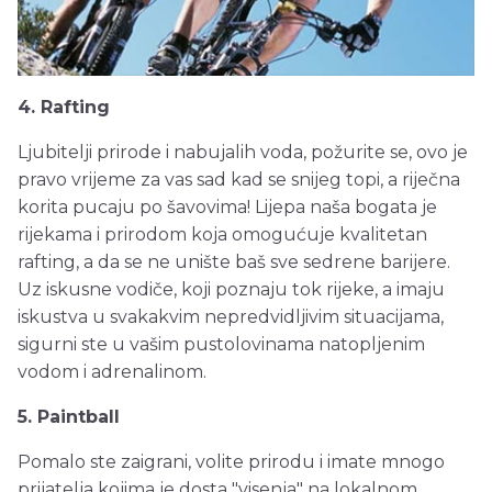
4. Rafting
Ljubitelji prirode i nabujalih voda, požurite se, ovo je
pravo vrijeme za vas sad kad se snijeg topi, a riječna
korita pucaju po šavovima! Lijepa naša bogata je
rijekama i prirodom koja omogućuje kvalitetan
rafting, a da se ne unište baš sve sedrene barijere.
Uz iskusne vodiče, koji poznaju tok rijeke, a imaju
iskustva u svakakvim nepredvidljivim situacijama,
sigurni ste u vašim pustolovinama natopljenim
vodom i adrenalinom.
5. Paintball
Pomalo ste zaigrani, volite prirodu i imate mnogo
prijatelja kojima je dosta "visenja" na lokalnom