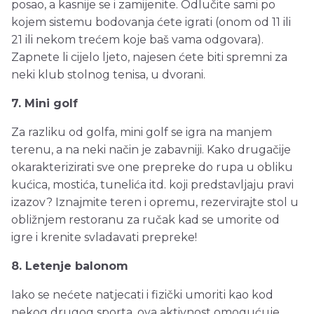
posao, a kasnije se i zamijenite. Odlučite sami po
kojem sistemu bodovanja ćete igrati (onom od 11 ili
21 ili nekom trećem koje baš vama odgovara).
Zapnete li cijelo ljeto, najesen ćete biti spremni za
neki klub stolnog tenisa, u dvorani.
7. Mini golf
Za razliku od golfa, mini golf se igra na manjem
terenu, a na neki način je zabavniji. Kako drugačije
okarakterizirati sve one prepreke do rupa u obliku
kućica, mostića, tunelića itd. koji predstavljaju pravi
izazov? Iznajmite teren i opremu, rezervirajte stol u
obližnjem restoranu za ručak kad se umorite od
igre i krenite svladavati prepreke!
8. Letenje balonom
Iako se nećete natjecati i fizički umoriti kao kod
nekog drugog sporta, ova aktivnost omogućuje