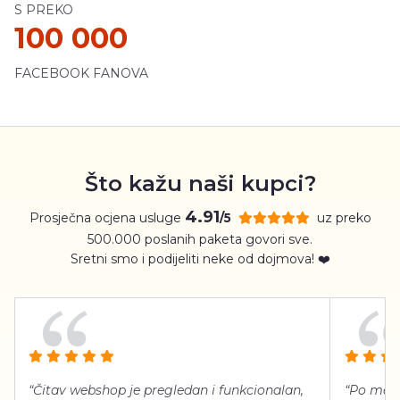
S PREKO
100 000
FACEBOOK FANOVA
Što kažu naši kupci?
4.91
Prosječna ocjena usluge
uz preko
/5
500.000 poslanih paketa govori sve.
Sretni smo i podijeliti neke od dojmova! ❤️
“Čitav webshop je pregledan i funkcionalan,
“Po meni