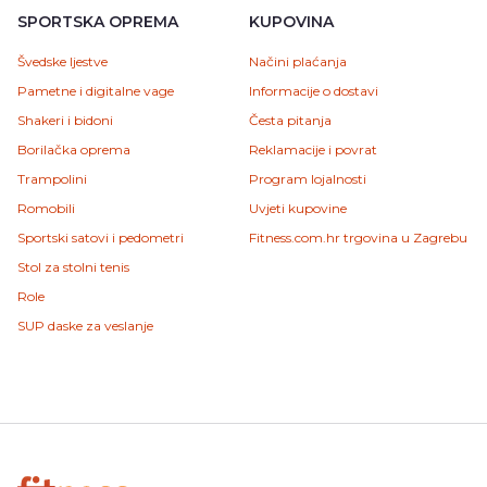
SPORTSKA OPREMA
KUPOVINA
Švedske ljestve
Načini plaćanja
Pametne i digitalne vage
Informacije o dostavi
Shakeri i bidoni
Česta pitanja
Borilačka oprema
Reklamacije i povrat
Trampolini
Program lojalnosti
Romobili
Uvjeti kupovine
Sportski satovi i pedometri
Fitness.com.hr trgovina u Zagrebu
Stol za stolni tenis
Role
SUP daske za veslanje