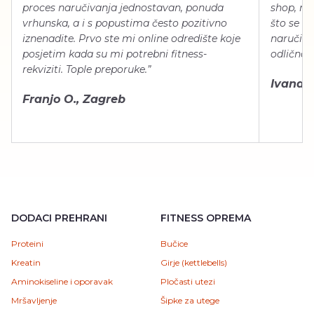
proces naručivanja jednostavan, ponuda
shop, neg
vrhunska, a i s popustima često pozitivno
što se ti
iznenadite. Prvo ste mi online odredište koje
naručiti
posjetim kada su mi potrebni fitness-
odlično 
rekviziti. Tople preporuke.”
Ivana Š.
Franjo O., Zagreb
DODACI PREHRANI
FITNESS OPREMA
Proteini
Bučice
Kreatin
Girje (kettlebells)
Aminokiseline i oporavak
Pločasti utezi
Mršavljenje
Šipke za utege