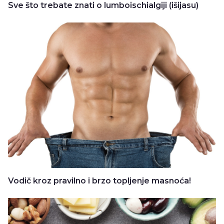
Sve što trebate znati o lumboischialgiji (išijasu)
Vodič kroz pravilno i brzo topljenje masnoća!