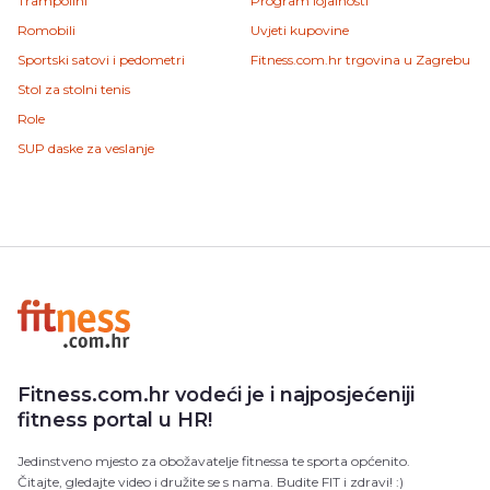
Trampolini
Program lojalnosti
Romobili
Uvjeti kupovine
Sportski satovi i pedometri
Fitness.com.hr trgovina u Zagrebu
Stol za stolni tenis
Role
SUP daske za veslanje
Fitness.com.hr vodeći je i najposjećeniji
fitness portal u HR!
Jedinstveno mjesto za obožavatelje fitnessa te sporta općenito.
Čitajte, gledajte video i družite se s nama. Budite FIT i zdravi! :)