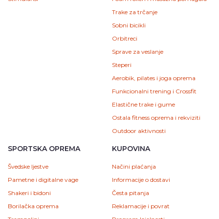
Trake za trčanje
Sobni bicikli
Orbitreci
Sprave za veslanje
Steperi
Aerobik, pilates i joga oprema
Funkcionalni trening i Crossfit
Elastične trake i gume
Ostala fitness oprema i rekviziti
Outdoor aktivnosti
SPORTSKA OPREMA
KUPOVINA
Švedske ljestve
Načini plaćanja
Pametne i digitalne vage
Informacije o dostavi
Shakeri i bidoni
Česta pitanja
Borilačka oprema
Reklamacije i povrat