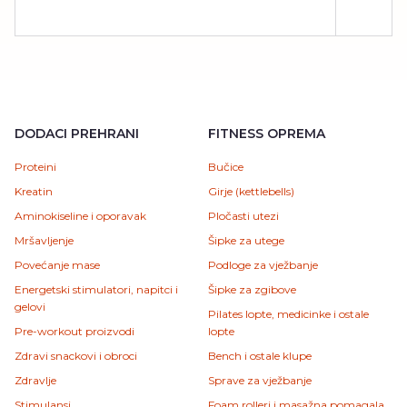
DODACI PREHRANI
FITNESS OPREMA
Proteini
Bučice
Kreatin
Girje (kettlebells)
Aminokiseline i oporavak
Pločasti utezi
Mršavljenje
Šipke za utege
Povećanje mase
Podloge za vježbanje
Energetski stimulatori, napitci i
Šipke za zgibove
gelovi
Pilates lopte, medicinke i ostale
Pre-workout proizvodi
lopte
Zdravi snackovi i obroci
Bench i ostale klupe
Zdravlje
Sprave za vježbanje
Stimulansi
Foam rolleri i masažna pomagala