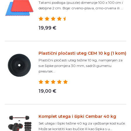
Tatami podloga (puzzle) dimenzije 100 x 100 cm i
debljine 2 cm. Boje: crveno-plava, crno-crvena ili ...
19,99 €
Plastični pločasti uteg CEM 10 kg (1 kom)
Plastični pločasti uteg težine 10 kg, namijenjen za
sve šipke promjera 30 mm, sadrži gumenu
presvlak...
19,00 €
Komplet utega i šipki Cembar 40 kg
Set utega i šipki težine 40 kg za vježbanje kod kuće.
Može se koristiti kao bučice ili kao šipka s u...