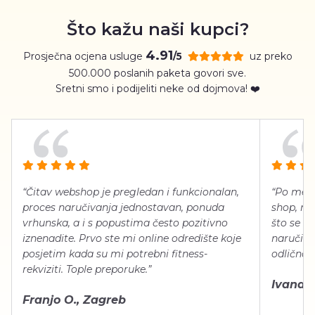
Što kažu naši kupci?
4.91
Prosječna ocjena usluge
uz preko
/5
500.000 poslanih paketa govori sve.
Sretni smo i podijeliti neke od dojmova! ❤️
“Čitav webshop je pregledan i funkcionalan,
“Po meni
proces naručivanja jednostavan, ponuda
shop, neg
vrhunska, a i s popustima često pozitivno
što se ti
iznenadite. Prvo ste mi online odredište koje
naručiti
posjetim kada su mi potrebni fitness-
odlično 
rekviziti. Tople preporuke.”
Ivana Š.
Franjo O., Zagreb