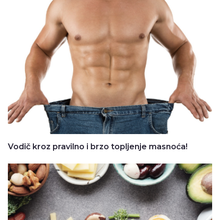
Vodič kroz pravilno i brzo topljenje masnoća!