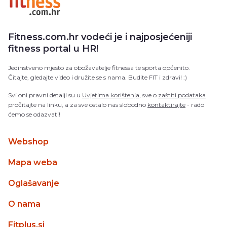
Fitness.com.hr vodeći je i najposjećeniji
fitness portal u HR!
Jedinstveno mjesto za obožavatelje fitnessa te sporta općenito.
Čitajte, gledajte video i družite se s nama. Budite FIT i zdravi! :)
Svi oni pravni detalji su u
Uvjetima korištenja
, sve o
zaštiti podataka
pročitajte na linku, a za sve ostalo nas slobodno
kontaktirajte
- rado
ćemo se odazvati!
Webshop
Mapa weba
Oglašavanje
O nama
Fitplus.si