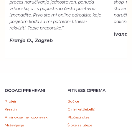
proces naručivanja jednostavan, ponuda
shop, neg
vrhunska, a i s popustima često pozitivno
što se ti
iznenadite. Prvo ste mi online odredište koje
naručiti
posjetim kada su mi potrebni fitness-
odlično 
rekviziti. Tople preporuke.”
Ivana Š.
Franjo O., Zagreb
DODACI PREHRANI
FITNESS OPREMA
Proteini
Bučice
Kreatin
Girje (kettlebells)
Aminokiseline i oporavak
Pločasti utezi
Mršavljenje
Šipke za utege