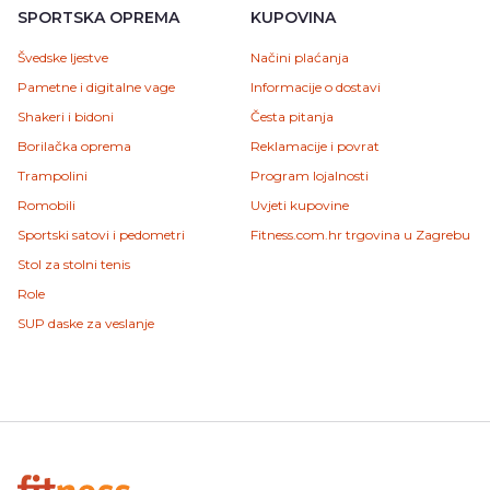
SPORTSKA OPREMA
KUPOVINA
Švedske ljestve
Načini plaćanja
Pametne i digitalne vage
Informacije o dostavi
Shakeri i bidoni
Česta pitanja
Borilačka oprema
Reklamacije i povrat
Trampolini
Program lojalnosti
Romobili
Uvjeti kupovine
Sportski satovi i pedometri
Fitness.com.hr trgovina u Zagrebu
Stol za stolni tenis
Role
SUP daske za veslanje