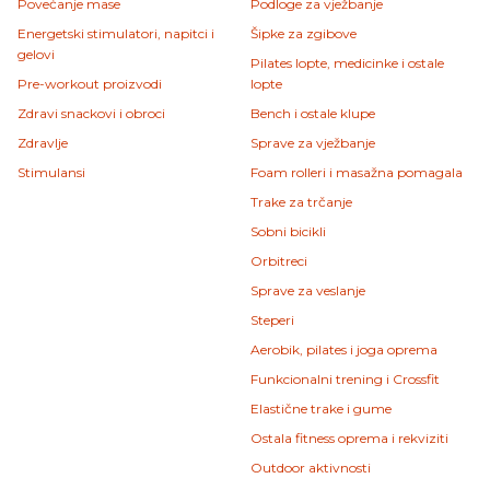
Povećanje mase
Podloge za vježbanje
Energetski stimulatori, napitci i
Šipke za zgibove
gelovi
Pilates lopte, medicinke i ostale
Pre-workout proizvodi
lopte
Zdravi snackovi i obroci
Bench i ostale klupe
Zdravlje
Sprave za vježbanje
Stimulansi
Foam rolleri i masažna pomagala
Trake za trčanje
Sobni bicikli
Orbitreci
Sprave za veslanje
Steperi
Aerobik, pilates i joga oprema
Funkcionalni trening i Crossfit
Elastične trake i gume
Ostala fitness oprema i rekviziti
Outdoor aktivnosti