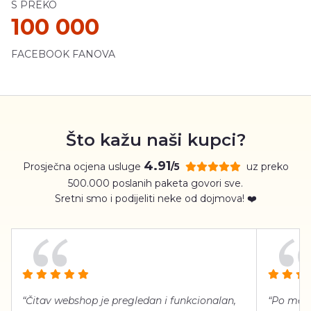
S PREKO
100 000
FACEBOOK FANOVA
Što kažu naši kupci?
4.91
Prosječna ocjena usluge
uz preko
/5
500.000 poslanih paketa govori sve.
Sretni smo i podijeliti neke od dojmova! ❤️
“Čitav webshop je pregledan i funkcionalan,
“Po meni