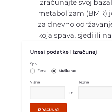
Izračunajte svoj baza
metabolizam (BMR) j
za dnevno održavanje
koja spava, sjedi ili n
Unesi podatke i izračunaj
Spol
Žena
Muškarac
Visina
Težina
cm
IZRAČUNAJ