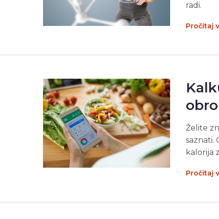
radi.
Pročitaj 
Kalk
obro
Želite z
saznati.
kalorija 
Pročitaj 