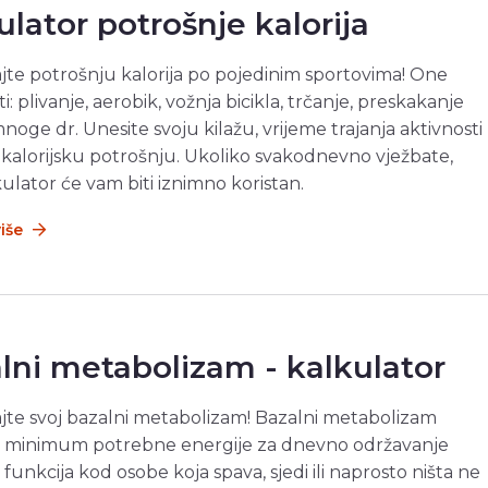
ulator potrošnje kalorija
jte potrošnju kalorija po pojedinim sportovima! One
: plivanje, aerobik, vožnja bicikla, trčanje, preskakanje
mnoge dr. Unesite svoju kilažu, vrijeme trajanja aktivnosti
te kalorijsku potrošnju. Ukoliko svakodnevno vježbate,
kulator će vam biti iznimno koristan.
više
lni metabolizam - kalkulator
jte svoj bazalni metabolizam! Bazalni metabolizam
e minimum potrebne energije za dnevno održavanje
 funkcija kod osobe koja spava, sjedi ili naprosto ništa ne