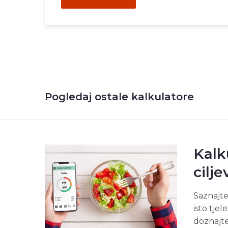
Pogledaj ostale kalkulatore
Kalk
cilj
Saznajte
isto tjel
doznajte