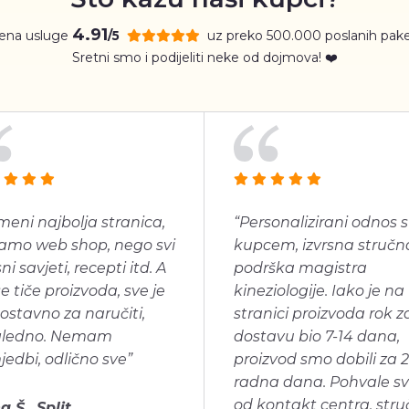
4.91
jena usluge
uz preko 500.000 poslanih pake
/5
Sretni smo i podijeliti neke od dojmova! ❤️
meni najbolja stranica,
“Personalizirani odnos s
amo web shop, nego svi
kupcem, izvrsna stručn
ni savjeti, recepti itd. A
podrška magistra
se tiče proizvoda, sve je
kineziologije. Iako je na
ostavno za naručiti,
stranici proizvoda rok z
gledno. Nemam
dostavu bio 7-14 dana,
jedbi, odlično sve”
proizvod smo dobili za 2
radna dana. Pohvale s
od kontakt centra, str
a Š., Split