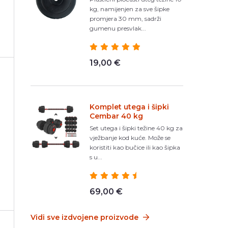
kg, namijenjen za sve šipke
promjera 30 mm, sadrži
gumenu presvlak...
19,00 €
Komplet utega i šipki
Cembar 40 kg
Set utega i šipki težine 40 kg za
vježbanje kod kuće. Može se
koristiti kao bučice ili kao šipka
s u...
69,00 €
Vidi sve izdvojene proizvode