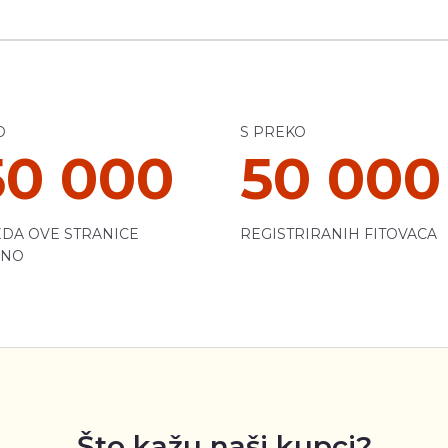
O
S PREKO
50 000
50 000
DA OVE STRANICE
REGISTRIRANIH FITOVACA
ČNO
Što kažu naši kupci?