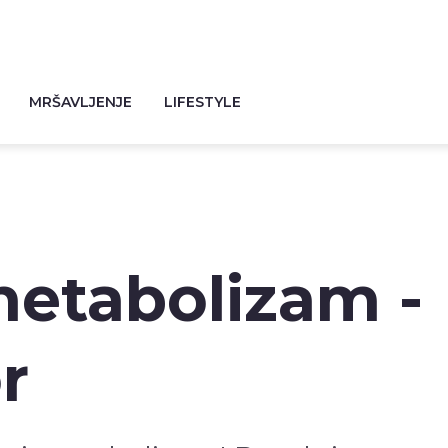
MRŠAVLJENJE
LIFESTYLE
metabolizam -
r