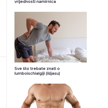
vrijednosti namirnica
Sve što trebate znati o
lumboischialgiji (išijasu)