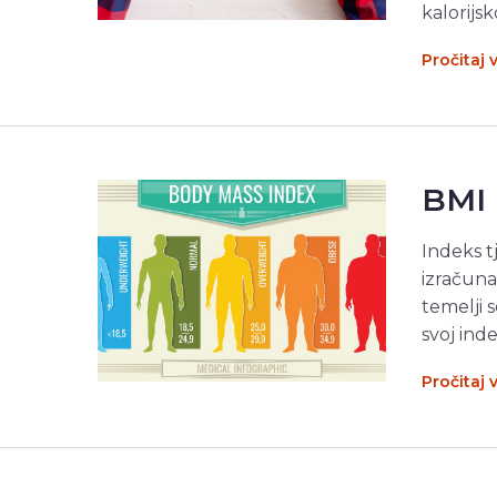
kalorijs
Pročitaj 
BMI 
Indeks t
izračuna
temelji 
svoj ind
Pročitaj 