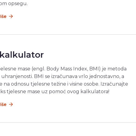
kom opsegu.
više
kalkulator
jelesne mase (engl. Body Mass Index, BMI) je metoda
 uhranjenosti. BMI se izračunava vrlo jednostavno, a
se na odnosu tjelesne težine i visine osobe. Izračunajte
eks tjelesne mase uz pomoć ovog kalkulatora!
više