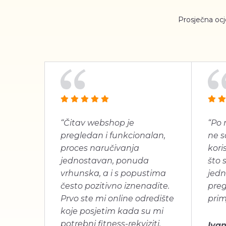
Prosječna oc
“Čitav webshop je
“Po 
pregledan i funkcionalan,
ne s
proces naručivanja
koris
jednostavan, ponuda
što 
vrhunska, a i s popustima
jedn
često pozitivno iznenadite.
pre
Prvo ste mi online odredište
prim
koje posjetim kada su mi
potrebni fitness-rekviziti.
Ivan