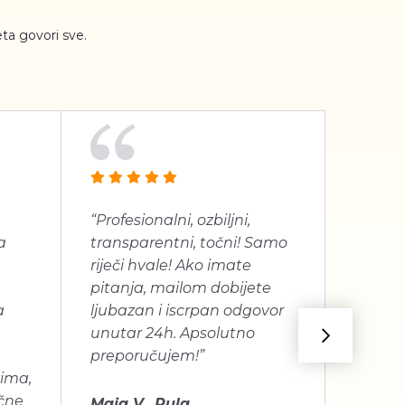
ta govori sve.
“Profesionalni, ozbiljni,
“Jako 
a
transparentni, točni! Samo
proizv
riječi hvale! Ako imate
dugogo
pitanja, mailom dobijete
je bilo
a
ljubazan i iscrpan odgovor
unutar 24h. Apsolutno
Mira C
preporučujem!”
vima,
učne
Maja V., Pula