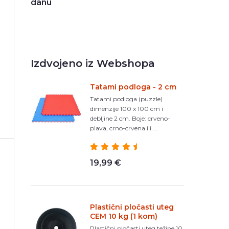
danu
Izdvojeno iz Webshopa
Tatami podloga - 2 cm
Tatami podloga (puzzle)
dimenzije 100 x 100 cm i
debljine 2 cm. Boje: crveno-
plava, crno-crvena ili ...
19,99 €
Plastični pločasti uteg
CEM 10 kg (1 kom)
Plastični pločasti uteg težine 10