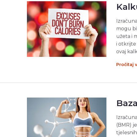
Kalk
Izračuna
mogu biti
užeta i 
i otkrij
ovaj kal
Pročitaj 
Baza
Izračuna
(BMR) j
tjelesnih