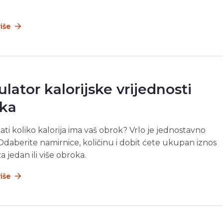
više
ulator kalorijske vrijednosti
ka
nati koliko kalorija ima vaš obrok? Vrlo je jednostavno
 Odaberite namirnice, količinu i dobit ćete ukupan iznos
za jedan ili više obroka.
više