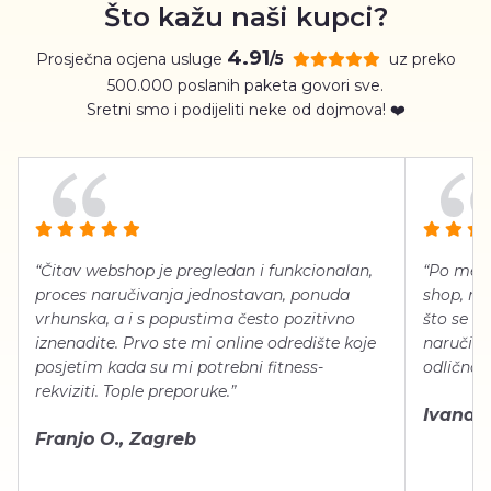
Što kažu naši kupci?
4.91
Prosječna ocjena usluge
uz preko
/5
500.000 poslanih paketa govori sve.
Sretni smo i podijeliti neke od dojmova! ❤️
“Čitav webshop je pregledan i funkcionalan,
“Po meni
proces naručivanja jednostavan, ponuda
shop, neg
vrhunska, a i s popustima često pozitivno
što se ti
iznenadite. Prvo ste mi online odredište koje
naručiti
posjetim kada su mi potrebni fitness-
odlično 
rekviziti. Tople preporuke.”
Ivana Š.
Franjo O., Zagreb