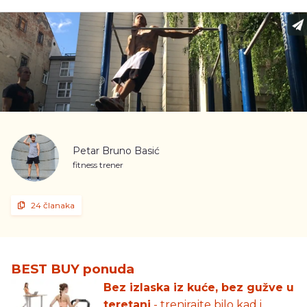
Petar Bruno Basić
fitness trener
24 članaka
BEST BUY ponuda
Bez izlaska iz kuće, bez gužve u
teretani
- trenirajte bilo kad i