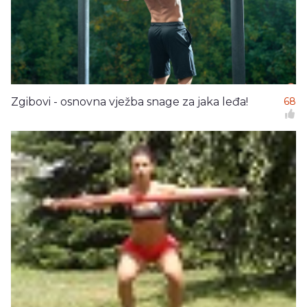
Zgibovi - osnovna vježba snage za jaka leđa!
68