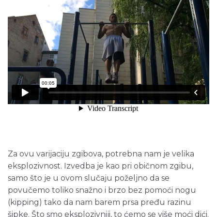
Za ovu varijaciju zgibova, potrebna nam je velika
eksplozivnost. Izvedba je kao pri običnom zgibu,
samo što je u ovom slučaju poželjno da se
povučemo toliko snažno i brzo bez pomoći nogu
(kipping) tako da nam barem prsa pređu razinu
šipke. Što smo eksplozivniji, to ćemo se više moći dići.