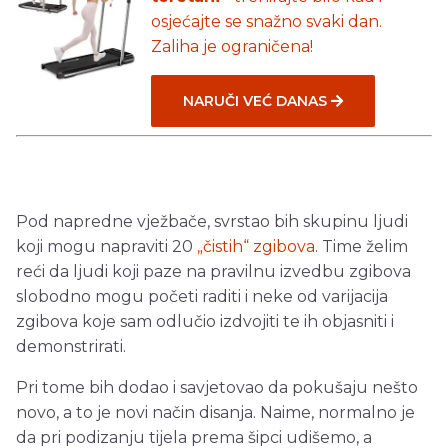
osjećajte se snažno svaki dan.
Zaliha je ograničena!
NARUČI VEĆ DANAS
Pod napredne vježbače, svrstao bih skupinu ljudi
koji mogu napraviti 20
„čistih“ zgibova
. Time želim
reći da ljudi koji paze na pravilnu izvedbu zgibova
slobodno mogu početi raditi i neke od varijacija
zgibova koje sam odlučio izdvojiti te ih objasniti i
demonstrirati.
Pri tome bih dodao i savjetovao da pokušaju nešto
novo, a to je novi način disanja. Naime, normalno je
da pri podizanju tijela prema šipci udišemo, a