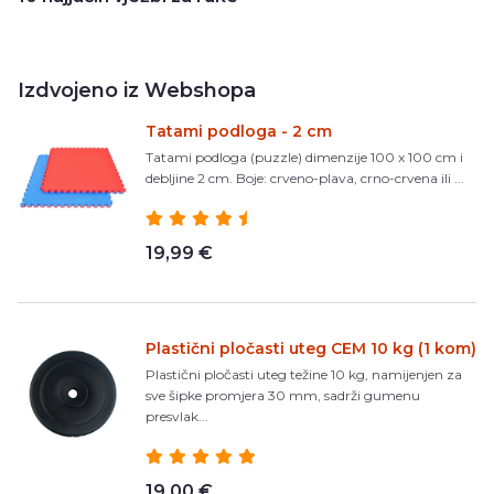
Izdvojeno iz Webshopa
Tatami podloga - 2 cm
Tatami podloga (puzzle) dimenzije 100 x 100 cm i
debljine 2 cm. Boje: crveno-plava, crno-crvena ili ...
19,99 €
Plastični pločasti uteg CEM 10 kg (1 kom)
Plastični pločasti uteg težine 10 kg, namijenjen za
sve šipke promjera 30 mm, sadrži gumenu
presvlak...
19,00 €