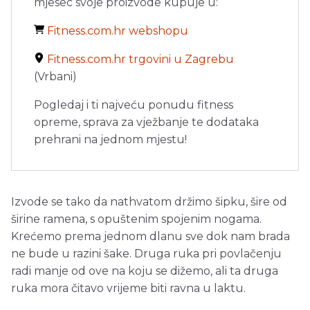
mjesec svoje proizvode kupuje u:
Fitness.com.hr webshopu
Fitness.com.hr trgovini u Zagrebu
(Vrbani)
Pogledaj i ti najveću ponudu fitness
opreme, sprava za vježbanje te dodataka
prehrani na jednom mjestu!
Izvode se tako da nathvatom držimo šipku, šire od
širine ramena, s opuštenim spojenim nogama.
Krećemo prema jednom dlanu sve dok nam brada
ne bude u razini šake. Druga ruka pri povlačenju
radi manje od ove na koju se dižemo, ali ta druga
ruka mora čitavo vrijeme biti ravna u laktu.