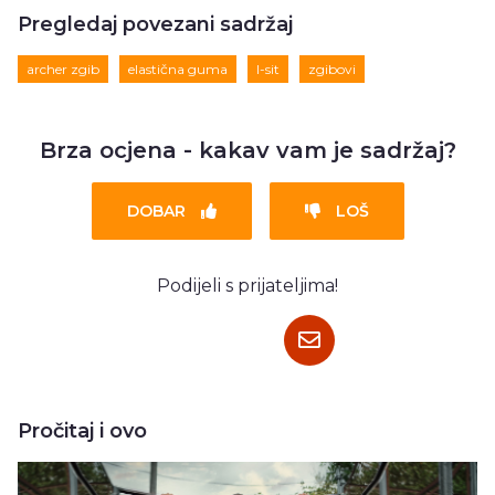
Pregledaj povezani sadržaj
archer zgib
elastična guma
l-sit
zgibovi
Brza ocjena - kakav vam je sadržaj?
DOBAR
LOŠ
Podijeli s prijateljima!
Pročitaj i ovo