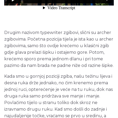
Drugim nazivom typewriter zgibovi, slični su archer
zgibovima. Početna pozicija tijela je ista kao u archer
zgibovima, samo što ovdje krećemo u klasični zgib
gdje glava prelazi šipku i ostajemo gore. Potom,
krećemo sporo prema jednom dlanu i pri tome
pazimo da nam brada ne padne niže od razine šipke.
Kada smo u gornjoj poziciji zgiba, našu težinu lijeva i
desna ruka drže jednako, no čim krenemo prema
jednoj ruci, opterećenje je veće na tu ruku, dok nas
druga ruka samo pridržava sve manje i manje.
Povlačimo tijelo u stranu toliko dok skroz ne
izravnamo drugu ruku. Kad smo došli do zadnje i
najudaljenije točke, vraćamo se prvo u sredinu, a