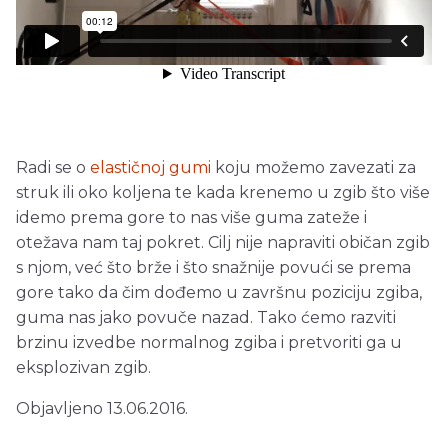
Radi se o
elastičnoj gumi
koju možemo zavezati za
struk ili oko koljena te kada krenemo u zgib što više
idemo prema gore to nas više guma zateže i
otežava nam taj pokret. Cilj nije napraviti običan zgib
s njom, već što brže i što snažnije povući se prema
gore tako da čim dođemo u završnu poziciju zgiba,
guma nas jako povuče nazad. Tako ćemo razviti
brzinu izvedbe normalnog zgiba i pretvoriti ga u
eksplozivan zgib.
Objavljeno 13.06.2016.