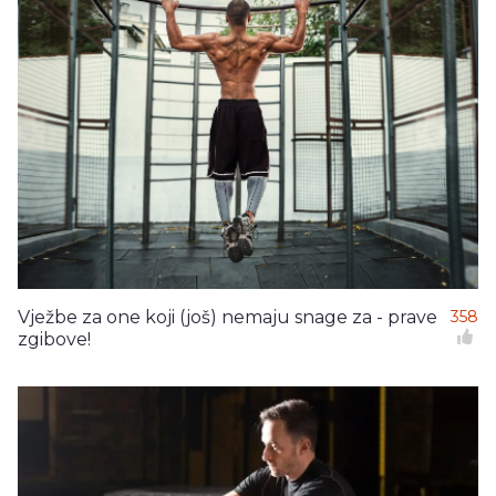
Vježbe za one koji (još) nemaju snage za - prave
358
zgibove!