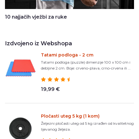
10 najjačih vježbi za ruke
Izdvojeno iz Webshopa
Tatami podloga - 2 cm
Tatami podloga (puzzle) dimenzije 100 x 100 cm i
debljine 2 cm. Boje: crveno-plava, crno-crvena ili ...
19,99 €
Pločasti uteg 5 kg (1 kom)
Željezni pločasti uteg od 5 kg izrađen od kvalitetnog
lijevanog željeza.