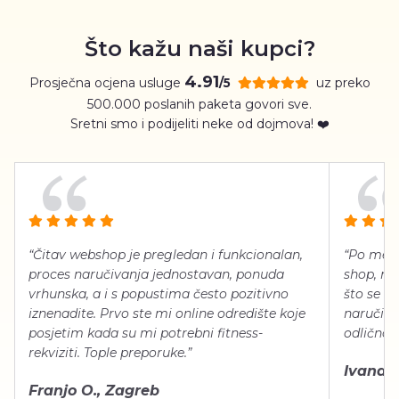
Što kažu naši kupci?
4.91
Prosječna ocjena usluge
uz preko
/5
500.000 poslanih paketa govori sve.
Sretni smo i podijeliti neke od dojmova! ❤️
“Čitav webshop je pregledan i funkcionalan,
“Po meni
proces naručivanja jednostavan, ponuda
shop, neg
vrhunska, a i s popustima često pozitivno
što se ti
iznenadite. Prvo ste mi online odredište koje
naručiti
posjetim kada su mi potrebni fitness-
odlično 
rekviziti. Tople preporuke.”
Ivana Š.
Franjo O., Zagreb