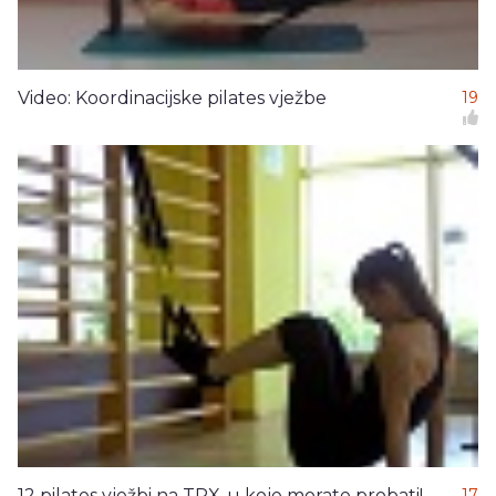
Video: Koordinacijske pilates vježbe
19
12 pilates vježbi na TRX-u koje morate probati!
17