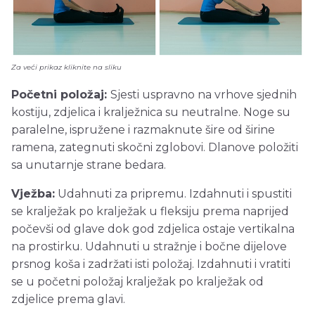
Za veći prikaz kliknite na sliku
Početni položaj:
Sjesti uspravno na vrhove sjednih
kostiju, zdjelica i kralježnica su neutralne. Noge su
paralelne, ispružene i razmaknute šire od širine
ramena, zategnuti skočni zglobovi. Dlanove položiti
sa unutarnje strane bedara.
Vježba:
Udahnuti za pripremu. Izdahnuti i spustiti
se kralježak po kralježak u fleksiju prema naprijed
počevši od glave dok god zdjelica ostaje vertikalna
na prostirku. Udahnuti u stražnje i bočne dijelove
prsnog koša i zadržati isti položaj. Izdahnuti i vratiti
se u početni položaj kralježak po kralježak od
zdjelice prema glavi.