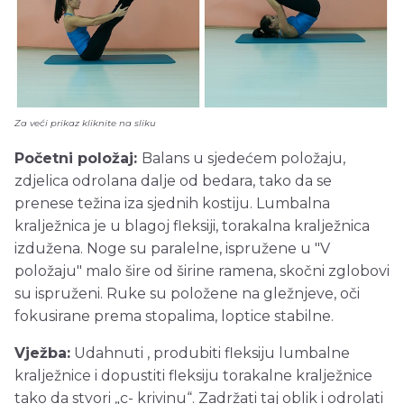
Za veći prikaz kliknite na sliku
Početni položaj:
Balans u sjedećem položaju,
zdjelica odrolana dalje od bedara, tako da se
prenese težina iza sjednih kostiju. Lumbalna
kralježnica je u blagoj fleksiji, torakalna kralježnica
izdužena. Noge su paralelne, ispružene u "V
položaju" malo šire od širine ramena, skočni zglobovi
su ispruženi. Ruke su položene na gležnjeve, oči
fokusirane prema stopalima, loptice stabilne.
Vježba:
Udahnuti , produbiti fleksiju lumbalne
kralježnice i dopustiti fleksiju torakalne kralježnice
tako da stvori „c- krivinu“. Zadržati taj oblik i odrolati