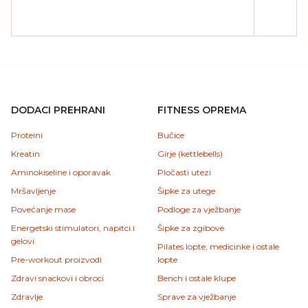
DODACI PREHRANI
FITNESS OPREMA
Proteini
Bučice
Kreatin
Girje (kettlebells)
Aminokiseline i oporavak
Pločasti utezi
Mršavljenje
Šipke za utege
Povećanje mase
Podloge za vježbanje
Energetski stimulatori, napitci i
Šipke za zgibove
gelovi
Pilates lopte, medicinke i ostale
Pre-workout proizvodi
lopte
Zdravi snackovi i obroci
Bench i ostale klupe
Zdravlje
Sprave za vježbanje