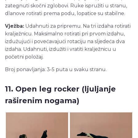
zategnuti skočni zglobovi. Ruke ispružiti u stranu,
dlanove rotirati prema podu, lopatice su stabilne.
Vježba:
Udahnuti za pripremu. Na tri izdaha rotirati
kralježnicu. Maksimalno rotirati pri prvom izdahu,
izdužujući i povećavajući rotaciju na sljedeća dva
izdaha. Udahnuti, izdužiti i vratiti kralježnicu u
početni položaj.
Broj ponavljanja: 3-5 puta u svaku stranu.
11. Open leg rocker (ljuljanje
raširenim nogama)