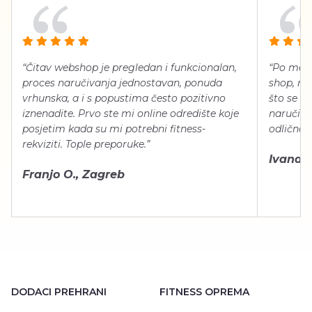
“Čitav webshop je pregledan i funkcionalan,
“Po meni
proces naručivanja jednostavan, ponuda
shop, neg
vrhunska, a i s popustima često pozitivno
što se ti
iznenadite. Prvo ste mi online odredište koje
naručiti
posjetim kada su mi potrebni fitness-
odlično 
rekviziti. Tople preporuke.”
Ivana Š.
Franjo O., Zagreb
DODACI PREHRANI
FITNESS OPREMA