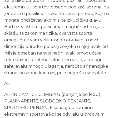
Za razliku od „običnih“, dobro poznatih sportova,
ekstremni su sportovi posebni podizači adrenalina
jer ovise o pravilima i zakonitostima prirode, kojih se
morate pridržavati ako mislite izvući živu glavu.
Borba s vlastitim granicama i mogućnostima, a u
skladu sa zakonima fizike, ova vrsta sporta
omogućuje vam velik raspon otkrivanja novih
dimenzija prirode i položaj čovjeka u njoj. Svaki od
njih je poseban na svoj način, svaki omogućava
rekreativno i profesionalno treniranje, a mnogi
zahtijevaju mnogo ulaganja, naročito s financijske
strane, posebno kod nas, prije nego što se isplate.
Ali...
ALPINIZAM, ICE CLIMBING (penjanje po ledu),
PLANINARENJE, SLOBODNO PENJANJE,
SPORTSKO PENJANJE spadaju u skupinu
ekstremnih sportova koji se odvijaju u brdovitim