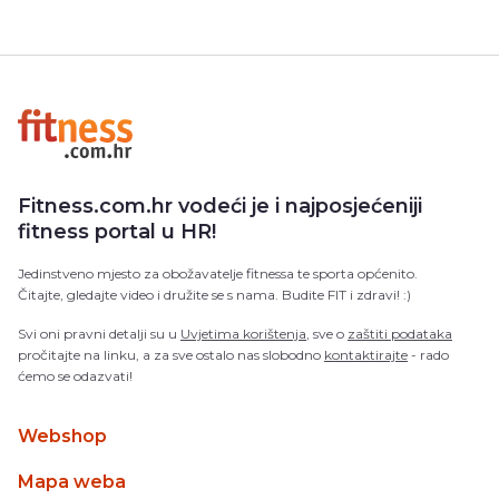
Fitness.com.hr vodeći je i najposjećeniji
fitness portal u HR!
Jedinstveno mjesto za obožavatelje fitnessa te sporta općenito.
Čitajte, gledajte video i družite se s nama. Budite FIT i zdravi! :)
Svi oni pravni detalji su u
Uvjetima korištenja
, sve o
zaštiti podataka
pročitajte na linku, a za sve ostalo nas slobodno
kontaktirajte
- rado
ćemo se odazvati!
Webshop
Mapa weba