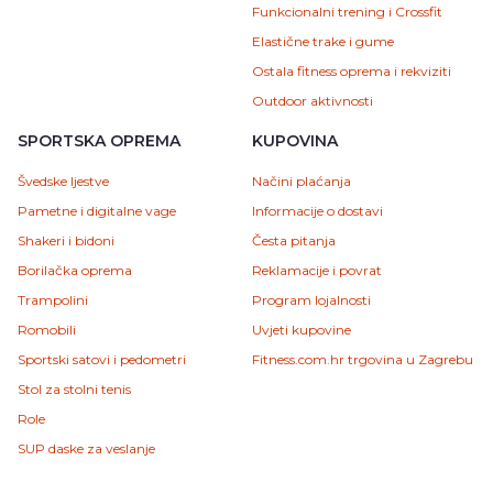
Funkcionalni trening i Crossfit
Elastične trake i gume
Ostala fitness oprema i rekviziti
Outdoor aktivnosti
SPORTSKA OPREMA
KUPOVINA
Švedske ljestve
Načini plaćanja
Pametne i digitalne vage
Informacije o dostavi
Shakeri i bidoni
Česta pitanja
Borilačka oprema
Reklamacije i povrat
Trampolini
Program lojalnosti
Romobili
Uvjeti kupovine
Sportski satovi i pedometri
Fitness.com.hr trgovina u Zagrebu
Stol za stolni tenis
Role
SUP daske za veslanje