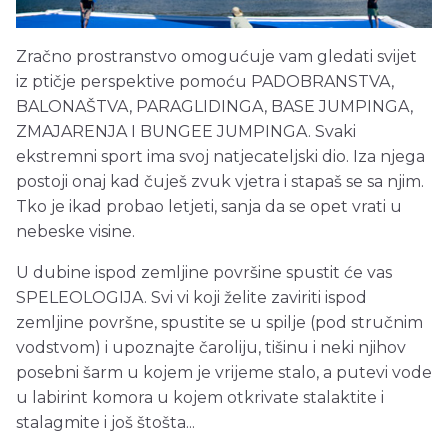
Zračno prostranstvo omogućuje vam gledati svijet
iz ptičje perspektive pomoću PADOBRANSTVA,
BALONAŠTVA, PARAGLIDINGA, BASE JUMPINGA,
ZMAJARENJA I BUNGEE JUMPINGA. Svaki
ekstremni sport ima svoj natjecateljski dio. Iza njega
postoji onaj kad čuješ zvuk vjetra i stapaš se sa njim.
Tko je ikad probao letjeti, sanja da se opet vrati u
nebeske visine.
U dubine ispod zemljine površine spustit će vas
SPELEOLOGIJA. Svi vi koji želite zaviriti ispod
zemljine površne, spustite se u spilje (pod stručnim
vodstvom) i upoznajte čaroliju, tišinu i neki njihov
posebni šarm u kojem je vrijeme stalo, a putevi vode
u labirint komora u kojem otkrivate stalaktite i
stalagmite i još štošta...