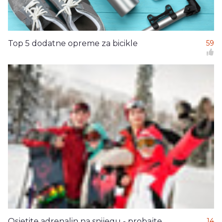
Top 5 dodatne opreme za bicikle
59
Osjetite adrenalin na snijegu - probajte
14