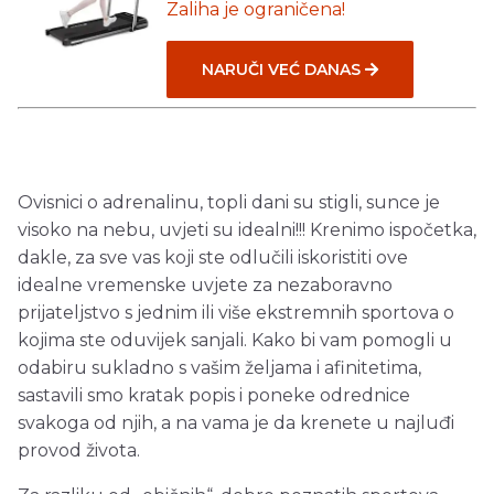
Zaliha je ograničena!
NARUČI VEĆ DANAS
Ovisnici o adrenalinu, topli dani su stigli, sunce je
visoko na nebu, uvjeti su idealni!!! Krenimo ispočetka,
dakle, za sve vas koji ste odlučili iskoristiti ove
idealne vremenske uvjete za nezaboravno
prijateljstvo s jednim ili više ekstremnih sportova o
kojima ste oduvijek sanjali. Kako bi vam pomogli u
odabiru sukladno s vašim željama i afinitetima,
sastavili smo kratak popis i poneke odrednice
svakoga od njih, a na vama je da krenete u najluđi
provod života.