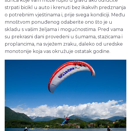
sunca koje vam može lupiti u glavu ako odlučite
strpati bicikl u auto i krenuti bez ikakvih predznanja
o potrebnim vještinama i, prije svega kondiciji. Među
mnoštvom ponuđenog odaberite ono što je u
skladu s vašim željama i mogućnostima. Pred vama
su prekrasni dani provedeni u šumama, stazicama i
proplancima, na svježem zraku, daleko od uredske
monotonije koja vas okružuje ostatak godine.