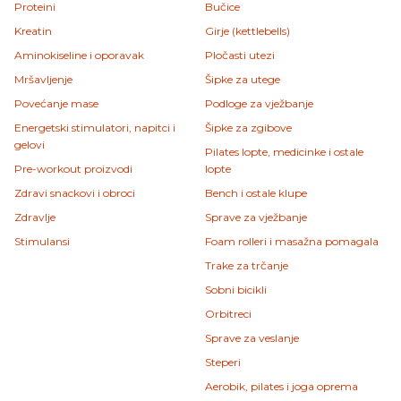
Proteini
Bučice
Kreatin
Girje (kettlebells)
Aminokiseline i oporavak
Pločasti utezi
Mršavljenje
Šipke za utege
Povećanje mase
Podloge za vježbanje
Energetski stimulatori, napitci i
Šipke za zgibove
gelovi
Pilates lopte, medicinke i ostale
Pre-workout proizvodi
lopte
Zdravi snackovi i obroci
Bench i ostale klupe
Zdravlje
Sprave za vježbanje
Stimulansi
Foam rolleri i masažna pomagala
Trake za trčanje
Sobni bicikli
Orbitreci
Sprave za veslanje
Steperi
Aerobik, pilates i joga oprema