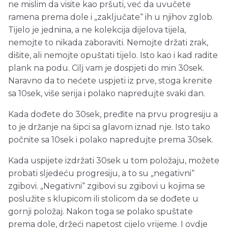
ne mislim da visite kao pršuti, već da uvučete
ramena prema dole i „zaključate“ ih u njihov zglob.
Tijelo je jednina, a ne kolekcija dijelova tijela,
nemojte to nikada zaboraviti. Nemojte držati zrak,
dišite, ali nemojte opuštati tijelo. Isto kao i kad radite
plank na podu. Cilj vam je dospjeti do min 30sek.
Naravno da to nećete uspjeti iz prve, stoga krenite
sa 10sek, više serija i polako napredujte svaki dan.
Kada dođete do 30sek, pređite na prvu progresiju a
to je držanje na šipci sa glavom iznad nje. Isto tako
počnite sa 10sek i polako napredujte prema 30sek.
Kada uspijete izdržati 30sek u tom položaju, možete
probati sljedeću progresiju, a to su „negativni“
zgibovi. „Negativni“ zgibovi su zgibovi u kojima se
poslužite s klupicom ili stolicom da se dođete u
gornji položaj. Nakon toga se polako spuštate
prema dole, držeći napetost cijelo vrijeme. I ovdje