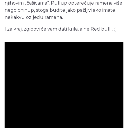
njihovim „čašicama“. Pullup opterećuje ramena više
nego chinup, stoga budite jako pažljivi ako imate
nekakvu ozljedu ramena.
I za kraj, zgibovi će vam dati krila, a ne Red bull... ;)