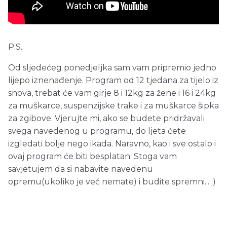
P.S.
Od sljedećeg ponedjeljka sam vam pripremio jedno
lijepo iznenađenje. Program od 12 tjedana za tijelo iz
snova, trebat će vam girje 8 i 12kg za žene i 16 i 24kg
za muškarce, suspenzijske trake i za muškarce šipka
za zgibove. Vjerujte mi, ako se budete pridržavali
svega navedenog u programu, do ljeta ćete
izgledati bolje nego ikada. Naravno, kao i sve ostalo i
ovaj program će biti besplatan. Stoga vam
savjetujem da si nabavite navedenu
opremu(ukoliko je već nemate) i budite spremni... ;)