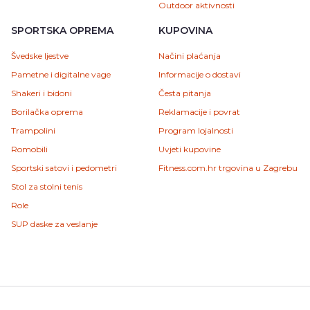
Outdoor aktivnosti
SPORTSKA OPREMA
KUPOVINA
Švedske ljestve
Načini plaćanja
Pametne i digitalne vage
Informacije o dostavi
Shakeri i bidoni
Česta pitanja
Borilačka oprema
Reklamacije i povrat
Trampolini
Program lojalnosti
Romobili
Uvjeti kupovine
Sportski satovi i pedometri
Fitness.com.hr trgovina u Zagrebu
Stol za stolni tenis
Role
SUP daske za veslanje