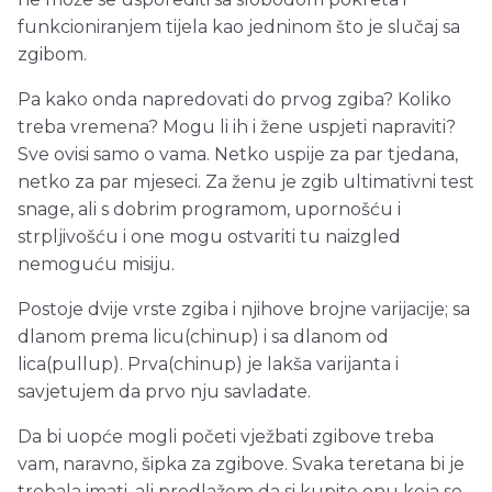
funkcioniranjem tijela kao jedninom što je slučaj sa
zgibom.
Pa kako onda napredovati do prvog zgiba? Koliko
treba vremena? Mogu li ih i žene uspjeti napraviti?
Sve ovisi samo o vama. Netko uspije za par tjedana,
netko za par mjeseci. Za ženu je zgib ultimativni test
snage, ali s dobrim programom, upornošću i
strpljivošću i one mogu ostvariti tu naizgled
nemoguću misiju.
Postoje dvije vrste zgiba i njihove brojne varijacije; sa
dlanom prema licu(chinup) i sa dlanom od
lica(pullup). Prva(chinup) je lakša varijanta i
savjetujem da prvo nju savladate.
Da bi uopće mogli početi vježbati zgibove treba
vam, naravno, šipka za zgibove. Svaka teretana bi je
trebala imati, ali predlažem da si kupite onu koja se