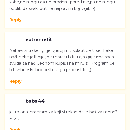
sobe,ne mogu da ne prođem pored nje,pa ne mogu
odoliti da svaki put ne napravim koji zgib :-)
Reply
extremefit
Nabavi si trake i girje, vjeruj mi, isplatit će ti se. Trake
nađi neke jeftinije, ne moraju biti trx, a girje ima sada
svuda za nać. Jednom kupiš i na miru si. Program će
biti vrhunski, bilo bi šteta ga propustiti... ;)
Reply
baba44
jel to onaj program za koji si rekao da je baš za mene?
;-) :-D
Reply