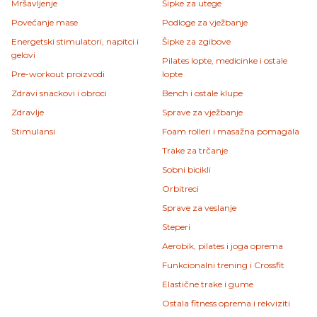
Mršavljenje
Šipke za utege
Povećanje mase
Podloge za vježbanje
Energetski stimulatori, napitci i
Šipke za zgibove
gelovi
Pilates lopte, medicinke i ostale
Pre-workout proizvodi
lopte
Zdravi snackovi i obroci
Bench i ostale klupe
Zdravlje
Sprave za vježbanje
Stimulansi
Foam rolleri i masažna pomagala
Trake za trčanje
Sobni bicikli
Orbitreci
Sprave za veslanje
Steperi
Aerobik, pilates i joga oprema
Funkcionalni trening i Crossfit
Elastične trake i gume
Ostala fitness oprema i rekviziti