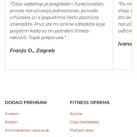
“Čitav webshop je pregledan i funkcionalan,
“Po meni
proces naručivanja jednostavan, ponuda
shop, neg
vrhunska, a i s popustima često pozitivno
što se ti
iznenadite. Prvo ste mi online odredište koje
naručiti
posjetim kada su mi potrebni fitness-
odlično 
rekviziti. Tople preporuke.”
Ivana Š.
Franjo O., Zagreb
DODACI PREHRANI
FITNESS OPREMA
Proteini
Bučice
Kreatin
Girje (kettlebells)
Aminokiseline i oporavak
Pločasti utezi