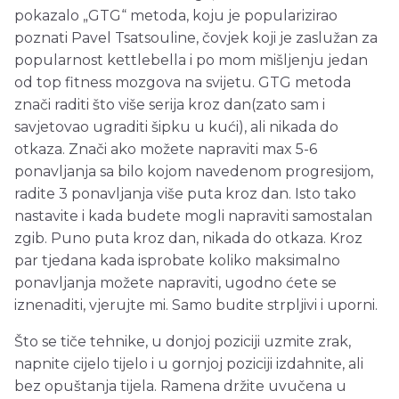
pokazalo „GTG“ metoda, koju je popularizirao
poznati Pavel Tsatsouline, čovjek koji je zaslužan za
popularnost kettlebella i po mom mišljenju jedan
od top fitness mozgova na svijetu. GTG metoda
znači raditi što više serija kroz dan(zato sam i
savjetovao ugraditi šipku u kući), ali nikada do
otkaza. Znači ako možete napraviti max 5-6
ponavljanja sa bilo kojom navedenom progresijom,
radite 3 ponavljanja više puta kroz dan. Isto tako
nastavite i kada budete mogli napraviti samostalan
zgib. Puno puta kroz dan, nikada do otkaza. Kroz
par tjedana kada isprobate koliko maksimalno
ponavljanja možete napraviti, ugodno ćete se
iznenaditi, vjerujte mi. Samo budite strpljivi i uporni.
Što se tiče tehnike, u donjoj poziciji uzmite zrak,
napnite cijelo tijelo i u gornjoj poziciji izdahnite, ali
bez opuštanja tijela. Ramena držite uvučena u