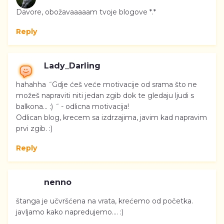
Davore, obožavaaaaam tvoje blogove *.*
Reply
Lady_Darling
hahahha ˝Gdje ćeš veće motivacije od srama što ne
možeš napraviti niti jedan zgib dok te gledaju ljudi s
balkona... :) ˝ - odlicna motivacija!
Odlican blog, krecem sa izdrzajima, javim kad napravim
prvi zgib. :)
Reply
nenno
štanga je učvršćena na vrata, krećemo od početka.
javljamo kako napredujemo.... :)