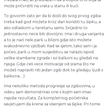
može pričvrstiti na vrata u stanu ili kući.
To govorim zato jer da bi došli do svog prvog zgiba
treba kad god možete kroz dan koristiti tu šipku, a
ako odlaskom u teretanu samo 3xtjedno to
jednostavno neće biti dovoljno. Ima i druga varijanta
a to je naći neki park u blizini gdje isto možete
svakodnevno vježbati. Kad se sjetim, tako sam i ja
počeo, park u mom susjedstvu se nalazio ispod
velike stambene zgrade i svi balkoni su gledali na
njega. Gdje ćeš veće motivacije od srama što ne
možeš napraviti niti jedan zgib dok te gledaju ljudi s
balkona... :)
Ima nekoliko metoda progresije sa zgibovima, u
videu sam demonstrirao one s kojim sam imao
najviše rezultata. Za kompletnog početnika
savjetujem da krene sa visenjem sa šipke. Pri tome