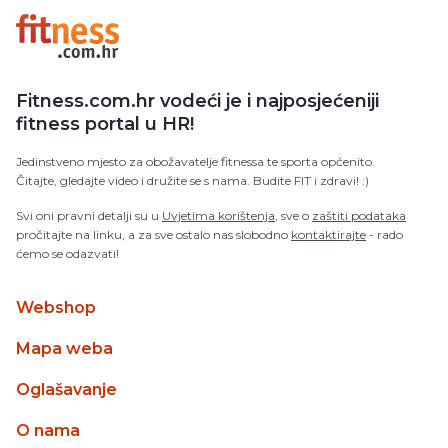
Fitness.com.hr vodeći je i najposjećeniji
fitness portal u HR!
Jedinstveno mjesto za obožavatelje fitnessa te sporta općenito.
Čitajte, gledajte video i družite se s nama. Budite FIT i zdravi! :)
Svi oni pravni detalji su u
Uvjetima korištenja
, sve o
zaštiti podataka
pročitajte na linku, a za sve ostalo nas slobodno
kontaktirajte
- rado
ćemo se odazvati!
Webshop
Mapa weba
Oglašavanje
O nama