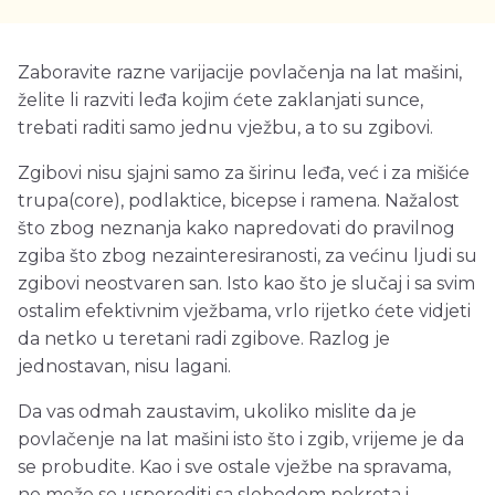
Zaboravite razne varijacije povlačenja na lat mašini,
želite li razviti leđa kojim ćete zaklanjati sunce,
trebati raditi samo jednu vježbu, a to su zgibovi.
Zgibovi nisu sjajni samo za širinu leđa, već i za mišiće
trupa(core), podlaktice, bicepse i ramena. Nažalost
što zbog neznanja kako napredovati do pravilnog
zgiba što zbog nezainteresiranosti, za većinu ljudi su
zgibovi neostvaren san. Isto kao što je slučaj i sa svim
ostalim efektivnim vježbama, vrlo rijetko ćete vidjeti
da netko u teretani radi zgibove. Razlog je
jednostavan, nisu lagani.
Da vas odmah zaustavim, ukoliko mislite da je
povlačenje na lat mašini isto što i zgib, vrijeme je da
se probudite. Kao i sve ostale vježbe na spravama,
ne može se usporediti sa slobodom pokreta i