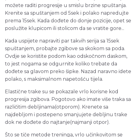
možete raditi progresije u smislu brzine spuštanja.
Krenite sa spuštanjem od 5sek i polako napredujte
prema 15sek. Kada dođete do donje pozicije, opet se
poslužite klupicom ili stolicom da se vratite gore...
Kada uspijete napraviti par takvih serija sa 15sek
spuštanjem, probajte zgibove sa skokom sa poda.
Ovdje se koristite podom kao odskočnom daskom,
to jest nogama se odgurnite koliko trebate da
dođete sa glavom preko šipke. Nazad naravno idete
polako, s maksimalnom napetošću tijela.
Elastične trake su se pokazale vrlo korisne kod
progresija zgibova. Pogotovo ako imate više traka sa
različitim debljinama(otporom). Krenete sa
najdebljom i postepeno smanjujete debljinu trake
dok ne dođete do najtanje(najmanji otpor).
Što se tiče metode treninga, vrlo učinkovitom se