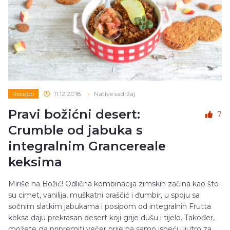
Recepti
11.12.2018.
•
Native sadržaj
Pravi božićni desert:
7
Crumble od jabuka s
integralnim Grancereale
keksima
Miriše na Božić! Odlična kombinacija zimskih začina kao što
su cimet, vanilija, muškatni oraščić i đumbir, u spoju sa
sočnim slatkim jabukama i posipom od integralnih Frutta
keksa daju prekrasan desert koji grije dušu i tijelo. Također,
možete ga pripremiti večer prije pa samo ispeći ujutro za