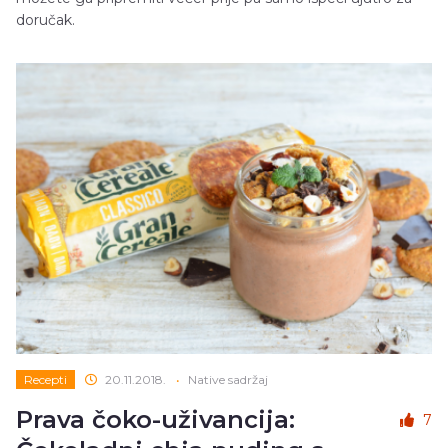
doručak.
Recepti
20.11.2018.
•
Native sadržaj
Prava čoko-uživancija:
7