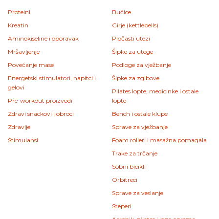
Proteini
Bučice
Kreatin
Girje (kettlebells)
Aminokiseline i oporavak
Pločasti utezi
Mršavljenje
Šipke za utege
Povećanje mase
Podloge za vježbanje
Energetski stimulatori, napitci i
Šipke za zgibove
gelovi
Pilates lopte, medicinke i ostale
Pre-workout proizvodi
lopte
Zdravi snackovi i obroci
Bench i ostale klupe
Zdravlje
Sprave za vježbanje
Stimulansi
Foam rolleri i masažna pomagala
Trake za trčanje
Sobni bicikli
Orbitreci
Sprave za veslanje
Steperi