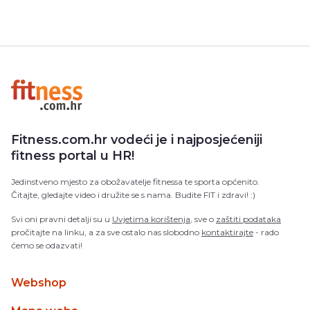
Fitness.com.hr vodeći je i najposjećeniji
fitness portal u HR!
Jedinstveno mjesto za obožavatelje fitnessa te sporta općenito.
Čitajte, gledajte video i družite se s nama. Budite FIT i zdravi! :)
Svi oni pravni detalji su u
Uvjetima korištenja
, sve o
zaštiti podataka
pročitajte na linku, a za sve ostalo nas slobodno
kontaktirajte
- rado
ćemo se odazvati!
Webshop