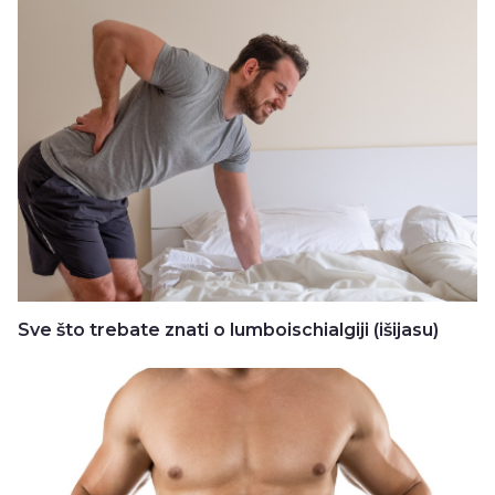
Sve što trebate znati o lumboischialgiji (išijasu)