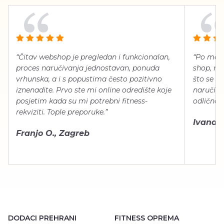
“Čitav webshop je pregledan i funkcionalan,
“Po meni
proces naručivanja jednostavan, ponuda
shop, neg
vrhunska, a i s popustima često pozitivno
što se ti
iznenadite. Prvo ste mi online odredište koje
naručiti
posjetim kada su mi potrebni fitness-
odlično 
rekviziti. Tople preporuke.”
Ivana Š.
Franjo O., Zagreb
DODACI PREHRANI
FITNESS OPREMA