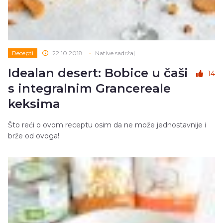
Recepti
22.10.2018.
•
Native sadržaj
Idealan desert: Bobice u čaši
14
s integralnim Grancereale
keksima
Što reći o ovom receptu osim da ne može jednostavnije i
brže od ovoga!