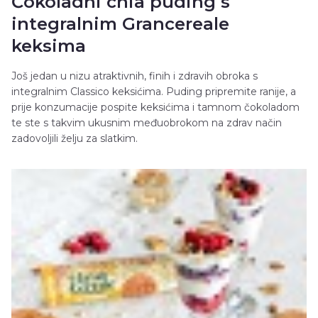
Čokoladni chia puding s
integralnim Grancereale
keksima
Još jedan u nizu atraktivnih, finih i zdravih obroka s
integralnim Classico keksićima. Puding pripremite ranije, a
prije konzumacije pospite keksićima i tamnom čokoladom
te ste s takvim ukusnim međuobrokom na zdrav način
zadovoljili želju za slatkim.