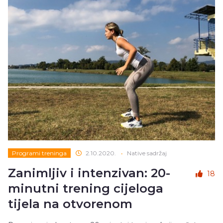
Programi treninga
2.10.2020.
•
Native sadržaj
Zanimljiv i intenzivan: 20-
18
minutni trening cijeloga
tijela na otvorenom