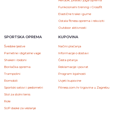
Aerobik, pilates i joga oprema
Funkcionalni trening i Crossfit
Elastične trake i gume
Ostala fitness oprema i rekviziti
Outdoor aktivnosti
SPORTSKA OPREMA
KUPOVINA
Švedske ljestve
Načini plaćanja
Pametne i digitalne vage
Informacije o dostavi
Shakeri i bidoni
Česta pitanja
Borilačka oprema
Reklamacije i povrat
Trampolini
Program lojalnosti
Romobili
Uvjeti kupovine
Sportski satovi i pedometri
Fitness.com.hr trgovina u Zagrebu
Stol za stolni tenis
Role
SUP daske za veslanje