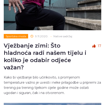
Sportska moda
9.11.2020.
•
Native sadržaj
Vježbanje zimi: Što
17
hladnoća radi našem tijelu i
koliko je odabir odjeće
važan?
Kako bi vježbanje bilo učinkovito, s promjenom
temperature važno je uvesti i neke prilagodbe u pripremi za
trening pa trening tijekom cijele godine može ostati
ugodan i siguran, čak i na otvorenom.