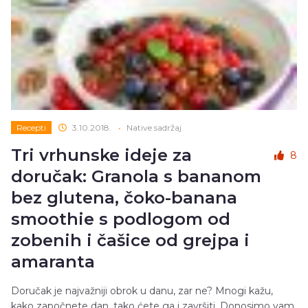
Recepti
3.10.2018.
•
Native sadržaj
Tri vrhunske ideje za
8
doručak: Granola s bananom
bez glutena, čoko-banana
smoothie s podlogom od
zobenih i čašice od grejpa i
amaranta
Doručak je najvažniji obrok u danu, zar ne? Mnogi kažu,
kako započnete dan, tako ćete ga i završiti. Donosimo vam