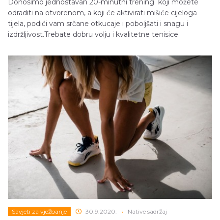
Donosimo jednostavan 20-minutni trening koji možete
odraditi na otvorenom, a koji će aktivirati mišiće cijeloga
tijela, podići vam srčane otkucaje i poboljšati i snagu i
izdržljivost.Trebate dobru volju i kvalitetne tenisice.
Savjeti za vježbanje
30.9.2020.
•
Native sadržaj