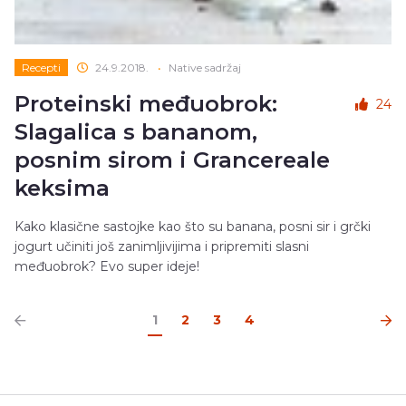
Recepti
24.9.2018.
•
Native sadržaj
Proteinski međuobrok:
24
Slagalica s bananom,
posnim sirom i Grancereale
keksima
Kako klasične sastojke kao što su banana, posni sir i grčki
jogurt učiniti još zanimljivijima i pripremiti slasni
međuobrok? Evo super ideje!
1
2
3
4