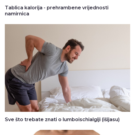
Tablica kalorija - prehrambene vrijednosti
namirnica
Sve što trebate znati o lumboischialgiji (išijasu)