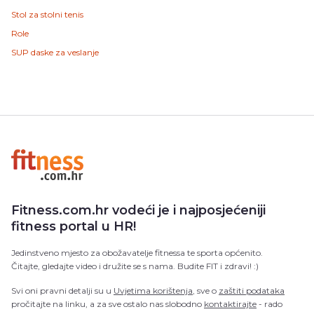
Stol za stolni tenis
Role
SUP daske za veslanje
Fitness.com.hr vodeći je i najposjećeniji
fitness portal u HR!
Jedinstveno mjesto za obožavatelje fitnessa te sporta općenito.
Čitajte, gledajte video i družite se s nama. Budite FIT i zdravi! :)
Svi oni pravni detalji su u
Uvjetima korištenja
, sve o
zaštiti podataka
pročitajte na linku, a za sve ostalo nas slobodno
kontaktirajte
- rado