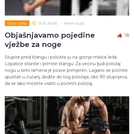
Opisi vježbi
13.10.2006.
•
Marin Gujić
Objašnjavamo pojedine
18
vježbe za noge
Stupite pred štangu i položite ju na gornje mišiće leđa.
Lopatice stisnite i primite štangu. Za većinu ljudi položaj
nogu u širini ramena je posve primjeren. Lagano se počnite
spuštati u čučanj, dodite do tog položaja, oko 90 stupnjeva,
da se lako možete vratiti u početni položaj.