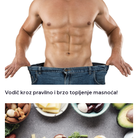
Vodič kroz pravilno i brzo topljenje masnoća!