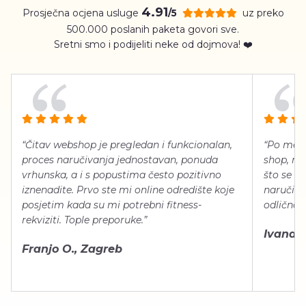
4.91
Prosječna ocjena usluge
uz preko
/5
500.000 poslanih paketa govori sve.
Sretni smo i podijeliti neke od dojmova! ❤️
“Čitav webshop je pregledan i funkcionalan,
“Po meni
proces naručivanja jednostavan, ponuda
shop, neg
vrhunska, a i s popustima često pozitivno
što se ti
iznenadite. Prvo ste mi online odredište koje
naručiti
posjetim kada su mi potrebni fitness-
odlično 
rekviziti. Tople preporuke.”
Ivana Š.
Franjo O., Zagreb