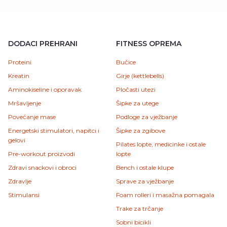
DODACI PREHRANI
FITNESS OPREMA
Proteini
Bučice
Kreatin
Girje (kettlebells)
Aminokiseline i oporavak
Pločasti utezi
Mršavljenje
Šipke za utege
Povećanje mase
Podloge za vježbanje
Energetski stimulatori, napitci i
Šipke za zgibove
gelovi
Pilates lopte, medicinke i ostale
Pre-workout proizvodi
lopte
Zdravi snackovi i obroci
Bench i ostale klupe
Zdravlje
Sprave za vježbanje
Stimulansi
Foam rolleri i masažna pomagala
Trake za trčanje
Sobni bicikli