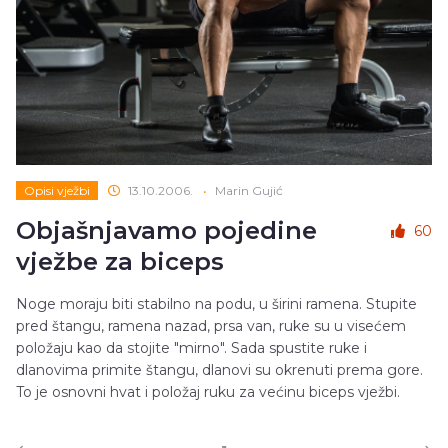
Opisi vježbi
13.10.2006.
•
Marin Gujić
Objašnjavamo pojedine
60
vježbe za biceps
Noge moraju biti stabilno na podu, u širini ramena. Stupite
pred štangu, ramena nazad, prsa van, ruke su u visećem
položaju kao da stojite "mirno". Sada spustite ruke i
dlanovima primite štangu, dlanovi su okrenuti prema gore.
To je osnovni hvat i položaj ruku za većinu biceps vježbi.