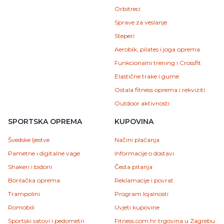
Orbitreci
Sprave za veslanje
Steperi
Aerobik, pilates i joga oprema
Funkcionalni trening i Crossfit
Elastične trake i gume
Ostala fitness oprema i rekviziti
Outdoor aktivnosti
SPORTSKA OPREMA
KUPOVINA
Švedske ljestve
Načini plaćanja
Pametne i digitalne vage
Informacije o dostavi
Shakeri i bidoni
Česta pitanja
Borilačka oprema
Reklamacije i povrat
Trampolini
Program lojalnosti
Romobili
Uvjeti kupovine
Sportski satovi i pedometri
Fitness.com.hr trgovina u Zagrebu