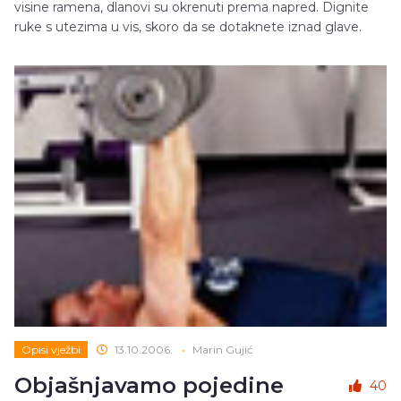
visine ramena, dlanovi su okrenuti prema napred. Dignite
ruke s utezima u vis, skoro da se dotaknete iznad glave.
Opisi vježbi
13.10.2006.
•
Marin Gujić
Objašnjavamo pojedine
40