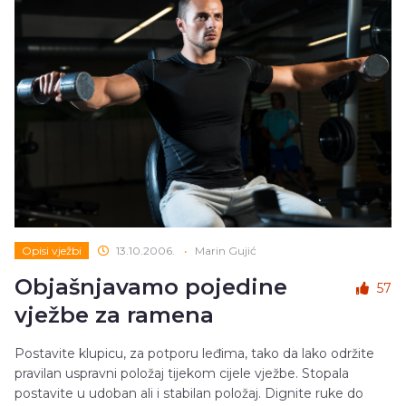
Opisi vježbi
13.10.2006.
•
Marin Gujić
Objašnjavamo pojedine
57
vježbe za ramena
Postavite klupicu, za potporu leđima, tako da lako održite
pravilan uspravni položaj tijekom cijele vježbe. Stopala
postavite u udoban ali i stabilan položaj. Dignite ruke do