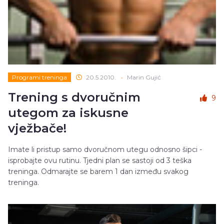
Programi treninga
20.5.2010.
•
Marin Gujić
Trening s dvoručnim
9
utegom za iskusne
vježbače!
Imate li pristup samo dvoručnom utegu odnosno šipci -
isprobajte ovu rutinu. Tjedni plan se sastoji od 3 teška
treninga. Odmarajte se barem 1 dan između svakog
treninga.