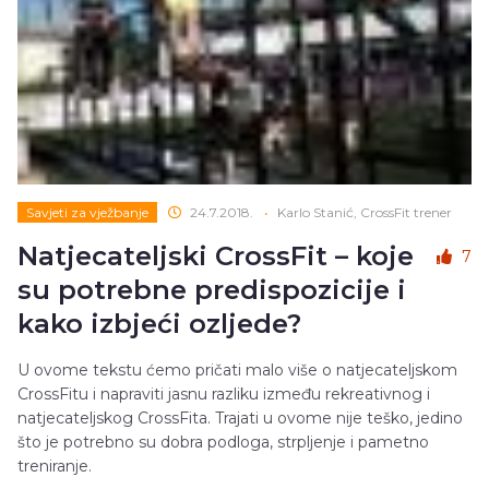
Savjeti za vježbanje
24.7.2018.
•
Karlo Stanić, CrossFit trener
Natjecateljski CrossFit – koje
7
su potrebne predispozicije i
kako izbjeći ozljede?
U ovome tekstu ćemo pričati malo više o natjecateljskom
CrossFitu i napraviti jasnu razliku između rekreativnog i
natjecateljskog CrossFita. Trajati u ovome nije teško, jedino
što je potrebno su dobra podloga, strpljenje i pametno
treniranje.