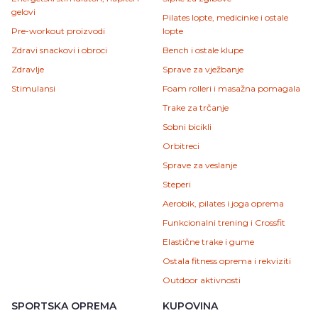
gelovi
Pilates lopte, medicinke i ostale
Pre-workout proizvodi
lopte
Zdravi snackovi i obroci
Bench i ostale klupe
Zdravlje
Sprave za vježbanje
Stimulansi
Foam rolleri i masažna pomagala
Trake za trčanje
Sobni bicikli
Orbitreci
Sprave za veslanje
Steperi
Aerobik, pilates i joga oprema
Funkcionalni trening i Crossfit
Elastične trake i gume
Ostala fitness oprema i rekviziti
Outdoor aktivnosti
SPORTSKA OPREMA
KUPOVINA