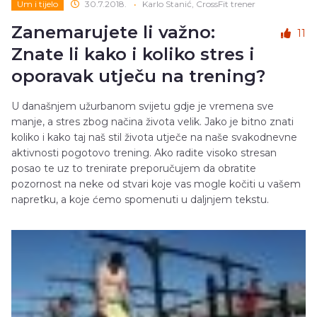
Um i tijelo
30.7.2018.
•
Karlo Stanić, CrossFit trener
Zanemarujete li važno:
11
Znate li kako i koliko stres i
oporavak utječu na trening?
U današnjem užurbanom svijetu gdje je vremena sve
manje, a stres zbog načina života velik. Jako je bitno znati
koliko i kako taj naš stil života utječe na naše svakodnevne
aktivnosti pogotovo trening. Ako radite visoko stresan
posao te uz to trenirate preporučujem da obratite
pozornost na neke od stvari koje vas mogle kočiti u vašem
napretku, a koje ćemo spomenuti u daljnjem tekstu.