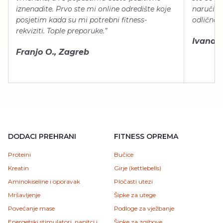
iznenadite. Prvo ste mi online odredište koje
naručiti
posjetim kada su mi potrebni fitness-
odlično 
rekviziti. Tople preporuke.”
Ivana Š.
Franjo O., Zagreb
DODACI PREHRANI
FITNESS OPREMA
Proteini
Bučice
Kreatin
Girje (kettlebells)
Aminokiseline i oporavak
Pločasti utezi
Mršavljenje
Šipke za utege
Povećanje mase
Podloge za vježbanje
Energetski stimulatori, napitci i
Šipke za zgibove