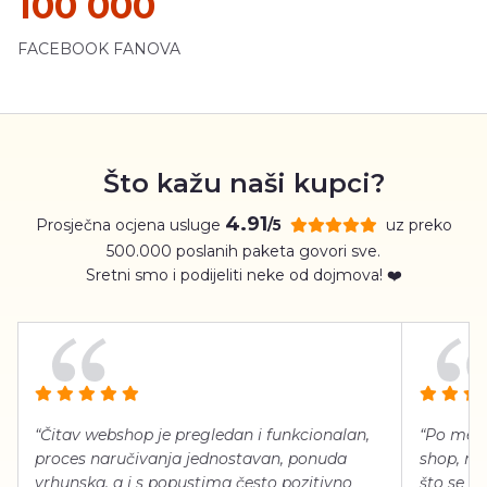
100 000
FACEBOOK FANOVA
Što kažu naši kupci?
4.91
Prosječna ocjena usluge
uz preko
/5
500.000 poslanih paketa govori sve.
Sretni smo i podijeliti neke od dojmova! ❤️
“Čitav webshop je pregledan i funkcionalan,
“Po meni
proces naručivanja jednostavan, ponuda
shop, neg
vrhunska, a i s popustima često pozitivno
što se ti