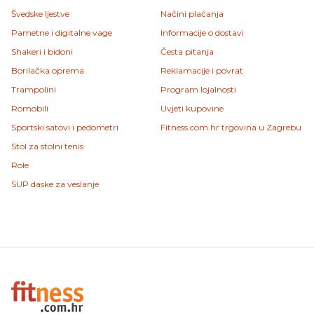
Švedske ljestve
Načini plaćanja
Pametne i digitalne vage
Informacije o dostavi
Shakeri i bidoni
Česta pitanja
Borilačka oprema
Reklamacije i povrat
Trampolini
Program lojalnosti
Romobili
Uvjeti kupovine
Sportski satovi i pedometri
Fitness.com.hr trgovina u Zagrebu
Stol za stolni tenis
Role
SUP daske za veslanje