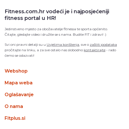
Fitness.com.hr vodeći je i najposjećeniji
fitness portal u HR!
Jedinstveno mjesto za obožavatelje fitnessa te sporta općenito.
Čitajte, gledajte video i družite se s nama. Budite FIT i zdravi! :)
Svi oni pravni detalji su u
Uvjetima korištenja
, sve o
zaštiti podataka
pročitajte na linku, a za sve ostalo nas slobodno
kontaktirajte
- rado
ćemo se odazvati!
Webshop
Mapa weba
Oglašavanje
O nama
Fitplus.si