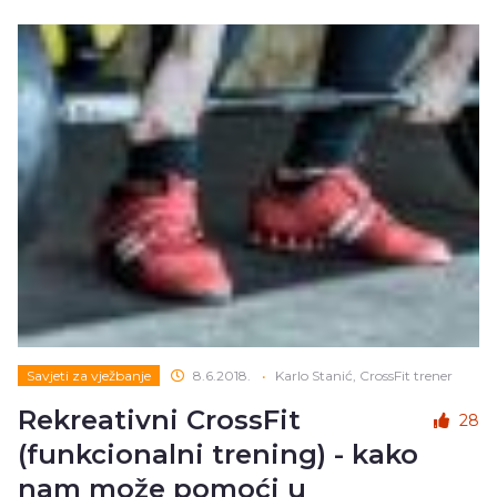
Savjeti za vježbanje
8.6.2018.
•
Karlo Stanić, CrossFit trener
Rekreativni CrossFit
28
(funkcionalni trening) - kako
nam može pomoći u