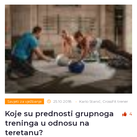
Savjeti za vježbanje
25.10.2018.
•
Karlo Stanić, CrossFit trener
Koje su prednosti grupnoga
4
treninga u odnosu na
teretanu?