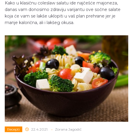
Kako u klasičnu coleslaw salatu ide najčešće majoneza,
danas vam donosimo zdraviju varijantu ove sočne salate
koja će vam se lakše uklopiti u vaš plan prehrane jer je
manje kalorična, ali i lakšeg okusa.
Recepti
22.4.2021.
•
Zorana Jagodić