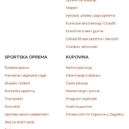
Steperi
Aerobik, pilates i joga oprema
Funkcionalni trening i Crossfit
Elastične trake i gume
Ostala fitness oprema i rekviziti
Outdoor aktivnosti
SPORTSKA OPREMA
KUPOVINA
Švedske ljestve
Načini plaćanja
Pametne i digitalne vage
Informacije o dostavi
Shakeri i bidoni
Česta pitanja
Borilačka oprema
Reklamacije i povrat
Trampolini
Program lojalnosti
Romobili
Uvjeti kupovine
Sportski satovi i pedometri
Fitness.com.hr trgovina u Zagrebu
Stol za stolni tenis