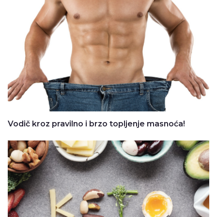
Vodič kroz pravilno i brzo topljenje masnoća!