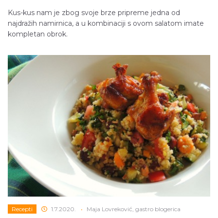
Kus-kus nam je zbog svoje brze pripreme jedna od
najdražih namirnica, a u kombinaciji s ovom salatom imate
kompletan obrok.
Recepti
1.7.2020.
•
Maja Lovreković, gastro blogerica