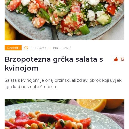
Recepti
11.11.2020.
•
Ida Filković
Brzopotezna grčka salata s
12
kvinojom
Salata s kvinojom je onaj brzinski, ali zdravi obrok koji uvijek
igra kad ne znate što biste