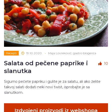
Recepti
19.10.2020.
•
Maja Lovreković, gastro blogerica
Salata od pečene paprike i
10
slanutka
Sigurno pečete papriku i gulite je za salatu, ali ako želite
takvoj salati dodati neki novi twist, isprobajte je sa
slanutkom.
Izdvojeni proizvodi iz webshopa