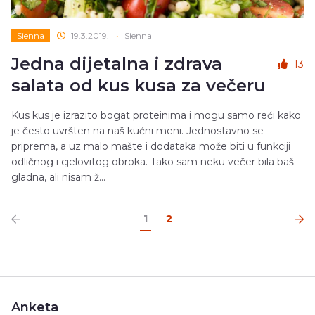
Sienna
19.3.2019.
•
Sienna
Jedna dijetalna i zdrava
13
salata od kus kusa za večeru
Kus kus je izrazito bogat proteinima i mogu samo reći kako
je često uvršten na naš kućni meni. Jednostavno se
priprema, a uz malo mašte i dodataka može biti u funkciji
odličnog i cjelovitog obroka. Tako sam neku večer bila baš
gladna, ali nisam ž...
1
2
Anketa