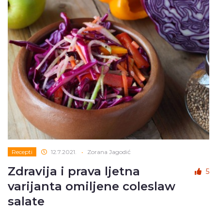
Recepti
12.7.2021.
•
Zorana Jagodić
Zdravija i prava ljetna
5
varijanta omiljene coleslaw
salate