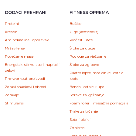
DODACI PREHRANI
FITNESS OPREMA
Proteini
Bučice
Kreatin
Girje (kettlebells)
Aminokiseline i oporavak
Pločasti utezi
Mršavljenje
Šipke za utege
Povećanje mase
Podloge za vježbanje
Energetski stimulatori, napitci i
Šipke za zgibove
gelovi
Pilates lopte, medicinke i ostale
Pre-workout proizvodi
lopte
Zdravi snackovi i obroci
Bench i ostale klupe
Zdravlje
Sprave za vježbanje
Stimulansi
Foam rolleri i masažna pomagala
Trake za trčanje
Sobni bicikli
Orbitreci
Sprave za veslanje