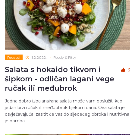
Recepti
1.2.2022.
•
Foody & Fitty
Salata s hokaido tikvom i
3
šipkom - odličan lagani vege
ručak ili međubrok
Jedna dobro izbalansirana salata može vam poslužiti kao
jedan brzi ručak ili međuobrok tijekom dana. Ova salata je
osvježavajuća, zasitit će vas do sljedećeg obroka i nutritivna
je bomba.