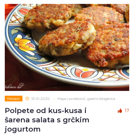
Recepti
13.10.2020.
•
Maja Lovreković, gastro blogerica
Polpete od kus-kusa i
17
šarena salata s grčkim
jogurtom