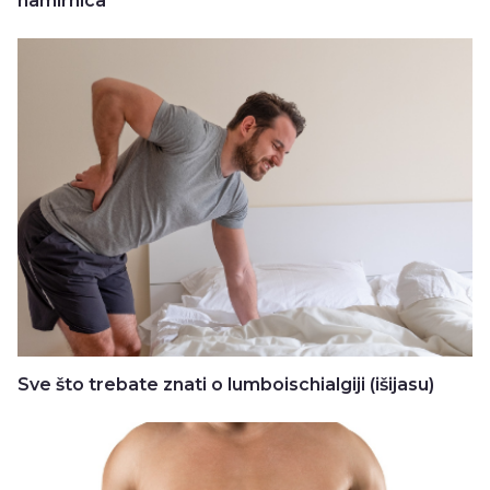
namirnica
Sve što trebate znati o lumboischialgiji (išijasu)