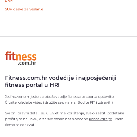
Role
SUP daske za veslanje
Fitness.com.hr vodeći je i najposjećeniji
fitness portal u HR!
Jedinstveno mjesto za obožavatelje fitnessa te sporta općenito.
Čitajte, gledajte video i družite se s nama. Budite FIT i zdravi! :)
Svi oni pravni detalji su u
Uvjetima korištenja
, sve o
zaštiti podataka
pročitajte na linku, a za sve ostalo nas slobodno
kontaktirajte
- rado
ćemo se odazvati!