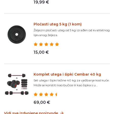
19,99 €
Pločasti uteg 5 kg (1 kom)
Željezni pločasti uteg od 5 kg izrađen od kvalitetnog
lijevanog željeza.
15,00 €
Komplet utega i šipki Cembar 40 kg
Set utega i šipki težine 40 kg za vježbanje kod kuće.
Može se koristiti kao bučice ili kao šipka s u...
69,00 €
Vidi sve izdvojene proizvode