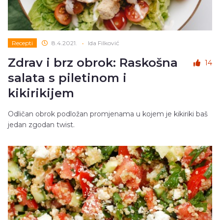
Recepti
8.4.2021.
•
Ida Filković
Zdrav i brz obrok: Raskošna
14
salata s piletinom i
kikirikijem
Odličan obrok podložan promjenama u kojem je kikiriki baš
jedan zgodan twist.