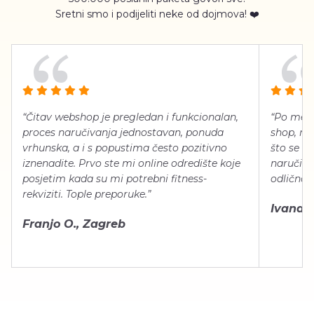
Sretni smo i podijeliti neke od dojmova! ❤️
“Čitav webshop je pregledan i funkcionalan,
“Po meni
proces naručivanja jednostavan, ponuda
shop, neg
vrhunska, a i s popustima često pozitivno
što se ti
iznenadite. Prvo ste mi online odredište koje
naručiti
posjetim kada su mi potrebni fitness-
odlično 
rekviziti. Tople preporuke.”
Ivana Š.
Franjo O., Zagreb