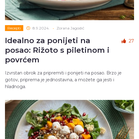
Recepti
8.9.2024.
•
Zorana Jagodić
Idealno za ponijeti na
27
posao: Rižoto s piletinom i
povrćem
Izvrstan obrok za pripremiti i ponijeti na posao. Brzo je
gotov, priprema je jednostavna, a možete ga jesti i
hladnoga.