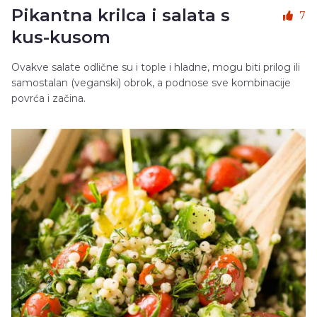
Pikantna krilca i salata s
7
kus-kusom
Ovakve salate odlične su i tople i hladne, mogu biti prilog ili
samostalan (veganski) obrok, a podnose sve kombinacije
povrća i začina.