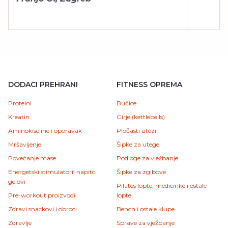
DODACI PREHRANI
FITNESS OPREMA
Proteini
Bučice
Kreatin
Girje (kettlebells)
Aminokiseline i oporavak
Pločasti utezi
Mršavljenje
Šipke za utege
Povećanje mase
Podloge za vježbanje
Energetski stimulatori, napitci i
Šipke za zgibove
gelovi
Pilates lopte, medicinke i ostale
Pre-workout proizvodi
lopte
Zdravi snackovi i obroci
Bench i ostale klupe
Zdravlje
Sprave za vježbanje