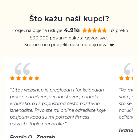
Što kažu naši kupci?
4.91
Prosječna ocjena usluge
uz preko
/5
500.000 poslanih paketa govori sve.
Sretni smo i podijeliti neke od dojmova! ❤️
“Čitav webshop je pregledan i funkcionalan,
“Po meni
proces naručivanja jednostavan, ponuda
shop, neg
vrhunska, a i s popustima često pozitivno
što se ti
iznenadite. Prvo ste mi online odredište koje
naručiti
posjetim kada su mi potrebni fitness-
odlično 
rekviziti. Tople preporuke.”
Ivana Š.
Franjo O., Zagreb