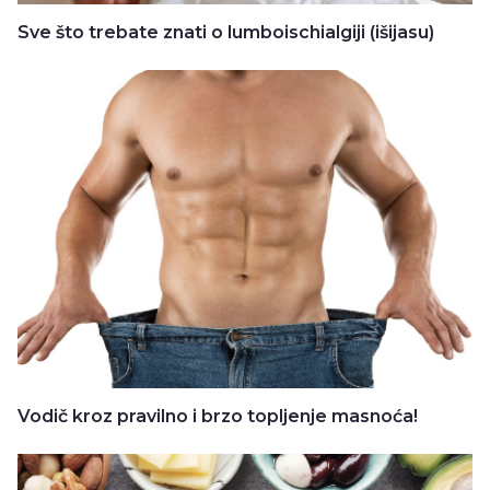
Sve što trebate znati o lumboischialgiji (išijasu)
Vodič kroz pravilno i brzo topljenje masnoća!